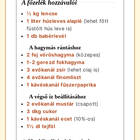
A főzelék hozzávalói
½
kg
lencse
1
liter
húsleves alaplé
(lehet főtt
füstölt hús leve is)
1
db
babérlevél
A hagymás rántáshoz
2
fej
vöröshagyma
(közepes)
1-2
gerezd
fokhagyma
3
evőkanál
zsír
(lehet olaj is)
4
evőkanál
finomliszt
1
kávéskanál
fűszerpaprika
A végső íz beállításához
2
evőkanál
mustár
(csapott)
3
dkg
cukor
1
kávéskanál
ecet
(10%-os)
1½
dl
tejföl