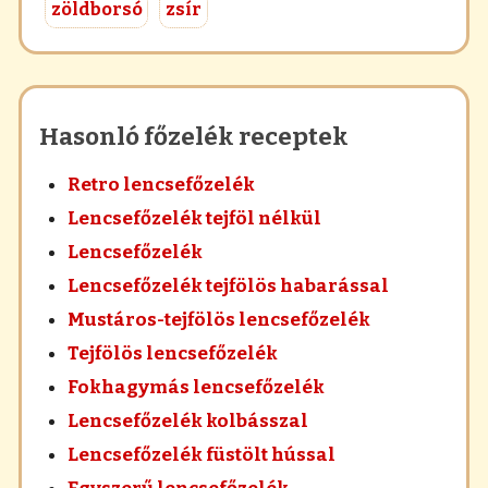
zöldborsó
zsír
Hasonló főzelék receptek
Retro lencsefőzelék
Lencsefőzelék tejföl nélkül
Lencsefőzelék
Lencsefőzelék tejfölös habarással
Mustáros-tejfölös lencsefőzelék
Tejfölös lencsefőzelék
Fokhagymás lencsefőzelék
Lencsefőzelék kolbásszal
Lencsefőzelék füstölt hússal