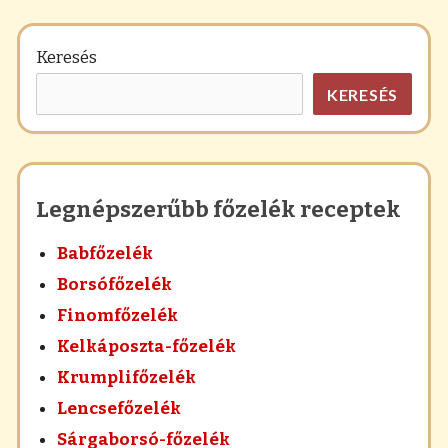
Keresés
KERESÉS
Legnépszerűbb főzelék receptek
Babfőzelék
Borsófőzelék
Finomfőzelék
Kelkáposzta-főzelék
Krumplifőzelék
Lencsefőzelék
Sárgaborsó-főzelék