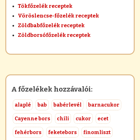
Tökfőzelék receptek
Vöröslencse-főzelék receptek
Zöldbabfőzelék receptek
Zöldborsófőzelék receptek
A főzelékek hozzávalói:
alaplé
bab
babérlevél
barnacukor
Cayenne bors
chili
cukor
ecet
fehérbors
feketebors
finomliszt