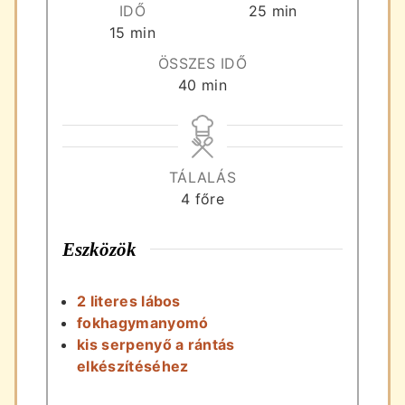
perc
IDŐ
25
min
perc
15
min
ÖSSZES IDŐ
perc
40
min
TÁLALÁS
4
főre
Eszközök
2 literes lábos
fokhagymanyomó
kis serpenyő a rántás
elkészítéséhez