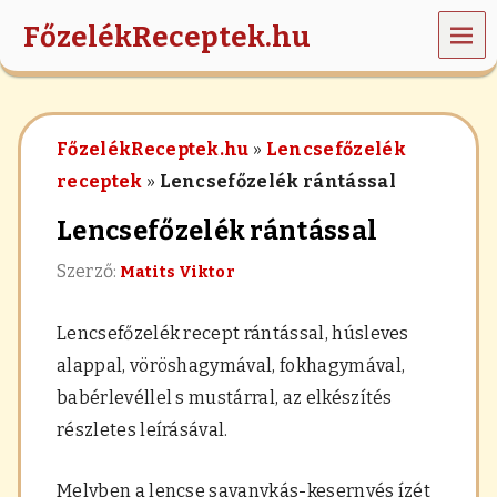
MEN
FőzelékReceptek.hu
Ü
z
ö
l
FőzelékReceptek.hu
»
Lencsefőzelék
d
s
receptek
»
Lencsefőzelék rántással
é
g
Lencsefőzelék rántással
e
k
Szerző:
Matits Viktor
,
r
á
Lencsefőzelék recept rántással, húsleves
n
t
alappal, vöröshagymával, fokhagymával,
á
babérlevéllel s mustárral, az elkészítés
s
,
részletes leírásával.
h
a
b
Melyben a lencse savanykás-kesernyés ízét