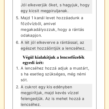
Jól elkeverjük őket, s hagyjuk, hogy
egy kicsit megpiruljanak.
Majd 1 kanál levet hozzáadunk a
főzővízből, amivel
megakadályozzuk, hogy a rántás
odakapjon.
A lét jól elkeverve a rántással, az
egészet hozzáöntjük a lencséhez.
Végül kialakítjuk a lencsefőzelék
egyedi ízét:
A lencséhez hozzá adjuk a mustárt,
s ha esetleg szükséges, még némi
sót.
A cukrot egy kis edényben
megpirítjuk, majd kevés vízzel
felengedjük. Az is mehet hozzá a
lencséhez.