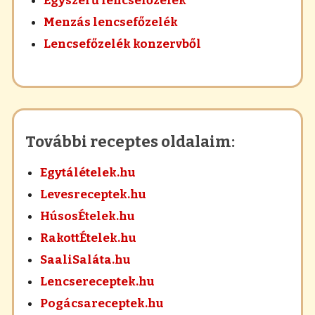
Egyszerű lencsefőzelék
Menzás lencsefőzelék
Lencsefőzelék konzervből
További receptes oldalaim:
Egytálételek.hu
Levesreceptek.hu
HúsosÉtelek.hu
RakottÉtelek.hu
SaaliSaláta.hu
Lencsereceptek.hu
Pogácsareceptek.hu