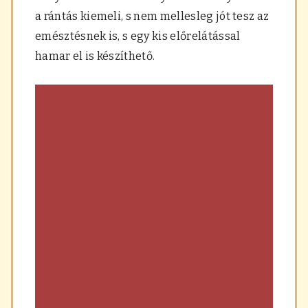
a
a rántás kiemeli, s nem mellesleg jót tesz az
r
á
emésztésnek is, s egy kis előrelátással
s
hamar el is készíthető.
,
f
ű
s
z
e
r
e
k