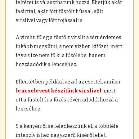
feltétet is választhatunk hozzá. Ehetjük akár
fasírttal, akár főtt füstölt hússal, sült
virslivel vagy főtt tojással is.
A virslit, főleg a füstölt virslit azért érdemes
inkább megsütni, s nem vízben kifőzni, mert
így az íze nem fő ki a főzőlébe, hanem
hozzáadódik a lencséhez.
Ellentétben például azzal az esettel, amikor
lencselevest készítünk virslivel
, mert
ott a füstölt íz a főzés révén adódik hozzá a
lencséhez.
S a kenyérről se feledkezzünk el, a többféle
intenzív ízhez nagyszerű kísérő lehet.