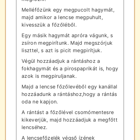
Melléfőzünk egy megpucolt hagymát,
majd amikor a lencse megpuhult,
kivesszük a főzőléből.
Egy másik hagymát apróra vágunk, s
zsíron megpirítunk. Majd megszórjuk
liszttel, s azt is picit megpirítjuk.
Végül hozzáadjuk a rántáshoz a
fokhagymát és a pirospaprikát is, hogy
azok is megpiruljanak.
Majd a lencse főzőlevéből egy kanállal
hozzáadunk a rántáshoz,hogy a rántás
oda ne kapjon.
A rántást a főzőlével csomómentesre
kikeverjük, majd hozzáadjuk a megfőtt
lencséhez.
A lencsefőzelék végső ízének