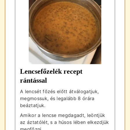
Lencsefőzelék recept
rántással
A lencsét főzés előtt átválogatjuk,
megmossuk, és legalább 8 órára
beáztatjuk.
Amikor a lencse megdagadt, leöntjük
az áztatólét, s a húsos lében elkezdjük
megfőzni.