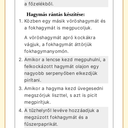
a főzelékből.
Hagymás rántás készítése:
Közben egy másik vöröshagymát és
a fokhagymát is megpucoljuk.
A vöröshagymát apró kockákra
vágjuk, a fokhagymát áttörjük
fokhagymanyomón.
Amikor a lencse kezd megpuhulni, a
felkockázott hagymát olajon egy
nagyobb serpenyőben elkezdjük
pirítani.
Amikor a hagyma kezd üvegesedni
megszórjuk liszttel, s azt is picit
megpirítjuk.
A tűzhelyről levéve hozzáadjuk a
megzúzott fokhagymát és a
fűszerpaprikát.