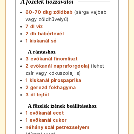
A főzelék hozzávalói
60-70
dkg
zöldbab
(sárga vajbab
vagy zöldhüvelyű)
7
dl
víz
2
db
babérlevél
1
kiskanál
só
A rántáshoz
3
evőkanál
finomliszt
2
evőkanál
napraforgóolaj
(lehet
zsír vagy kókuszolaj is)
1
kiskanál
pirospaprika
2
gerezd
fokhagyma
3
dl
tejföl
A főzelék ízének beállításához
1
evőkanál
ecet
1
evőkanál
cukor
néhány
szál
petrezselyem