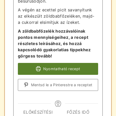
besűrűsödjön.
A végén az ecettel picit savanyítunk
az elkészült zöldbabfőzeléken, majd-
a cukorral elsimítjuk az ízeket.
A zöldbabfőzelék hozzávalóinak
pontos mennyiségeihez, a recept
részletes leírásához, és hozzá
kapcsolódó gyakorlatias tippekhez
görgess tovább!
Nyomtatható recept
Mentsd le a Pinterestre a receptet
ELŐKÉSZÍTÉSI
FŐZÉS IDŐ