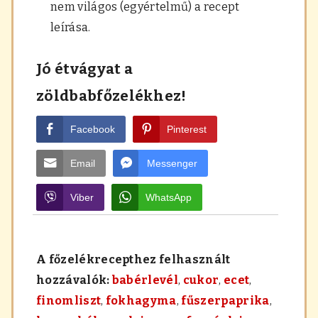
nem világos (egyértelmű) a recept
leírása.
Jó étvágyat a
zöldbabfőzelékhez!
Facebook
Pinterest
Email
Messenger
Viber
WhatsApp
A főzelékrecepthez felhasznált
hozzávalók:
babérlevél
,
cukor
,
ecet
,
finomliszt
,
fokhagyma
,
fűszerpaprika
,