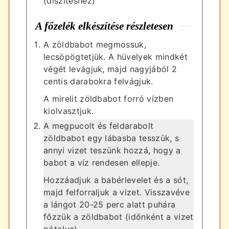
(díszítéshez)
A főzelék elkészítése részletesen
A zöldbabot megmossuk,
lecsöpögtetjük. A hüvelyek mindkét
végét levágjuk, majd nagyjából 2
centis darabokra felvágjuk.
A mirelit zöldbabot forró vízben
kiolvasztjuk.
A megpucolt és feldarabolt
zöldbabot egy lábasba tesszük, s
annyi vizet teszünk hozzá, hogy a
babot a víz rendesen ellepje.
Hozzáadjuk a babérlevelet és a sót,
majd felforraljuk a vizet. Visszavéve
a lángot 20-25 perc alatt puhára
főzzük a zöldbabot (időnként a vizet
pótolva).