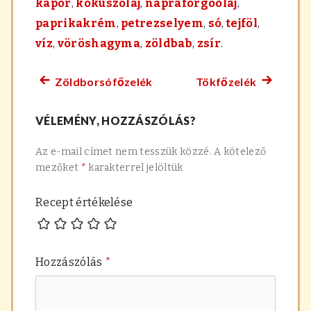
kapor
,
kókuszolaj
,
napraforgóolaj
,
paprikakrém
,
petrezselyem
,
só
,
tejföl
,
víz
,
vöröshagyma
,
zöldbab
,
zsír
.
Zöldborsófőzelék
Tökfőzelék
Előző
Követke
Bejegyzés
főzelék
főzelék
navigáció
VÉLEMÉNY, HOZZÁSZÓLÁS?
recept:
recept:
Az e-mail címet nem tesszük közzé.
A kötelező
mezőket
*
karakterrel jelöltük
Recept értékelése
Hozzászólás
*