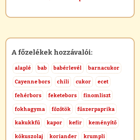
A főzelékek hozzávalói:
alaplé
bab
babérlevél
barnacukor
Cayenne bors
chili
cukor
ecet
fehérbors
feketebors
finomliszt
fokhagyma
főzőtök
fűszerpaprika
kakukkfű
kapor
kefir
keményítő
kókuszolaj
koriander
krumpli