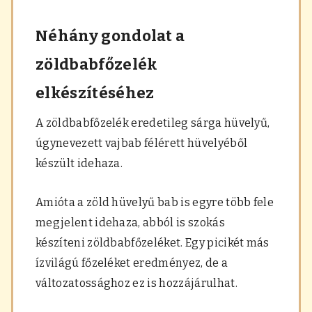
Néhány gondolat a
zöldbabfőzelék
elkészítéséhez
A zöldbabfőzelék eredetileg sárga hüvelyű,
úgynevezett vajbab félérett hüvelyéből
készült idehaza.
Amióta a zöld hüvelyű bab is egyre több fele
megjelent idehaza, abból is szokás
készíteni zöldbabfőzeléket. Egy picikét más
ízvilágú főzeléket eredményez, de a
változatossághoz ez is hozzájárulhat.