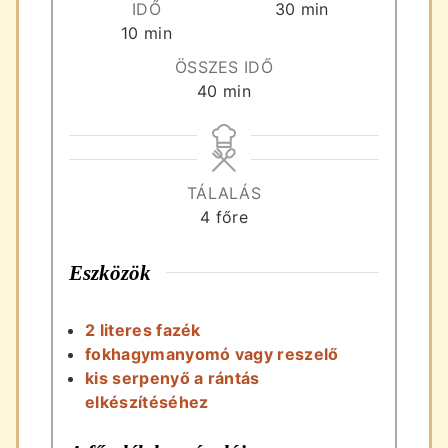
perc
IDŐ
30
min
perc
10
min
ÖSSZES IDŐ
perc
40
min
TÁLALÁS
4
főre
Eszközök
2 literes fazék
fokhagymanyomó vagy reszelő
kis serpenyő a rántás
elkészítéséhez