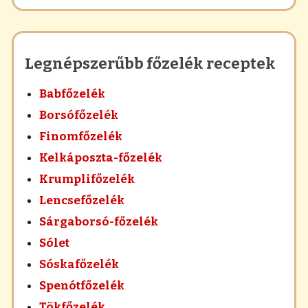
Legnépszerűbb főzelék receptek
Babfőzelék
Borsófőzelék
Finomfőzelék
Kelkáposzta-főzelék
Krumplifőzelék
Lencsefőzelék
Sárgaborsó-főzelék
Sólet
Sóskafőzelék
Spenótfőzelék
Tökfőzelék