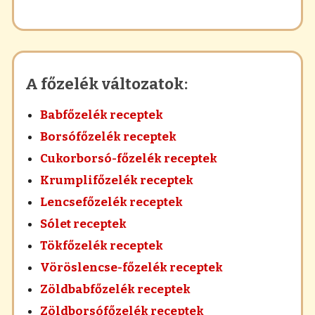
A főzelék változatok:
Babfőzelék receptek
Borsófőzelék receptek
Cukorborsó-főzelék receptek
Krumplifőzelék receptek
Lencsefőzelék receptek
Sólet receptek
Tökfőzelék receptek
Vöröslencse-főzelék receptek
Zöldbabfőzelék receptek
Zöldborsófőzelék receptek