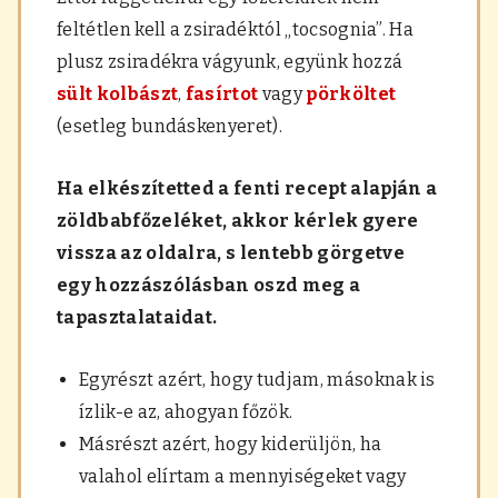
feltétlen kell a zsiradéktól „tocsognia”. Ha
plusz zsiradékra vágyunk, együnk hozzá
sült kolbászt
,
fasírtot
vagy
pörköltet
(esetleg bundáskenyeret).
Ha elkészítetted a fenti recept alapján a
zöldbabfőzeléket, akkor kérlek gyere
vissza az oldalra, s lentebb görgetve
egy hozzászólásban oszd meg a
tapasztalataidat.
Egyrészt azért, hogy tudjam, másoknak is
ízlik-e az, ahogyan főzök.
Másrészt azért, hogy kiderüljön, ha
valahol elírtam a mennyiségeket vagy