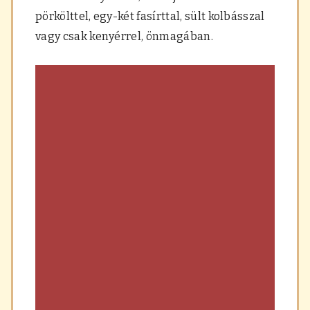
a
pörkölttel, egy-két fasírttal, sült kolbásszal
r
á
vagy csak kenyérrel, önmagában.
s
,
f
ű
s
z
e
r
e
k