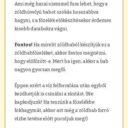
Ami még hazai szemmel fura lehet, hogy a
zöldhüvelyű babot szokás hosszabbra
hagyni, s a főzelék előkészítésekor érdemes
kisebb darabokra vágni.
Fontos!
Ha mirelit zöldbaból készítjük ez a
zöldbabfőzeléket, akkor fontos megnézni,
hogy előfőzött-e. Mert ha igen, akkor a bab
nagyon gyorsan megfő.
Éppen ezért a víz felforralása után egyből
kezdhetjük is csinálni a rántást. (Ne
kapkodjunk! Ha teszünk a főzelékbe
fokhagymát, akkor azt még a zöldbab forró
vízbe tevése előtt pucoljuk meg!)