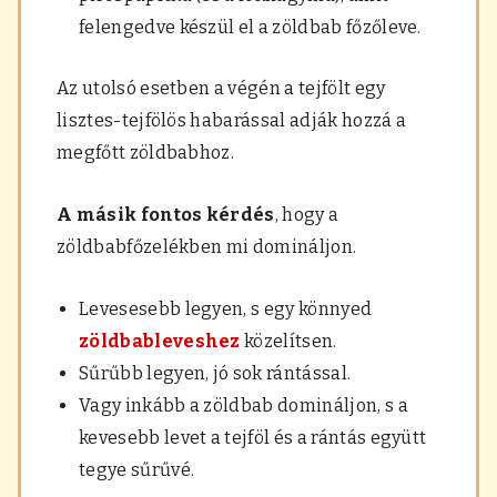
felengedve készül el a zöldbab főzőleve.
Az utolsó esetben a végén a tejfölt egy
lisztes-tejfölös habarással adják hozzá a
megfőtt zöldbabhoz.
A másik fontos kérdés
, hogy a
zöldbabfőzelékben mi domináljon.
Levesesebb legyen, s egy könnyed
zöldbableveshez
közelítsen.
Sűrűbb legyen, jó sok rántással.
Vagy inkább a zöldbab domináljon, s a
kevesebb levet a tejföl és a rántás együtt
tegye sűrűvé.