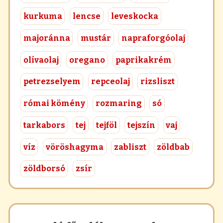
kurkuma
lencse
leveskocka
majoránna
mustár
napraforgóolaj
olívaolaj
oregano
paprikakrém
petrezselyem
repceolaj
rizsliszt
római kömény
rozmaring
só
tarkabors
tej
tejföl
tejszín
vaj
víz
vöröshagyma
zabliszt
zöldbab
zöldborsó
zsír