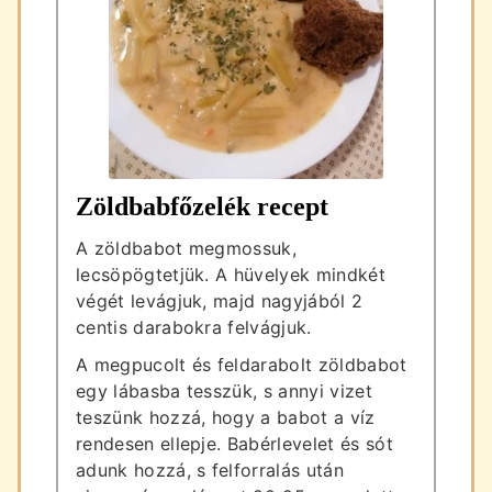
Zöldbabfőzelék recept
A zöldbabot megmossuk,
lecsöpögtetjük. A hüvelyek mindkét
végét levágjuk, majd nagyjából 2
centis darabokra felvágjuk.
A megpucolt és feldarabolt zöldbabot
egy lábasba tesszük, s annyi vizet
teszünk hozzá, hogy a babot a víz
rendesen ellepje. Babérlevelet és sót
adunk hozzá, s felforralás után