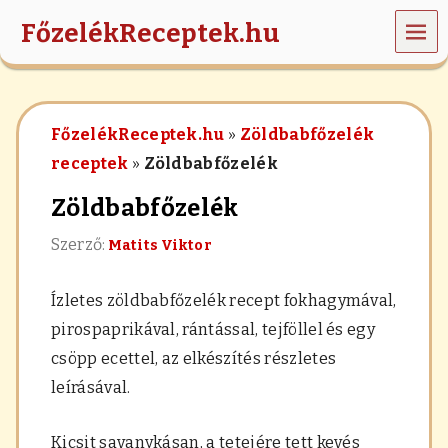
MEN
FőzelékReceptek.hu
Ü
z
ö
l
FőzelékReceptek.hu
»
Zöldbabfőzelék
d
s
receptek
»
Zöldbabfőzelék
é
g
Zöldbabfőzelék
e
k
Szerző:
Matits Viktor
,
r
á
Ízletes zöldbabfőzelék recept fokhagymával,
n
t
pirospaprikával, rántással, tejföllel és egy
á
csöpp ecettel, az elkészítés részletes
s
,
leírásával.
h
a
b
Kicsit savanykásan, a tetejére tett kevés