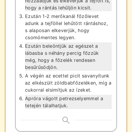
hozzáadjuk és elkeverjük a tejfölt is,
hogy a rántás lehűljön kicsit.
Ezután 1-2 merőkanál főzőlevet
adunk a tejföllel lehűtött rántáshoz,
s alaposan elkeverjük, hogy
csomómentes legyen.
Ezután beleöntjük az egészet a
lábasba s néhány percig főzzük
még, hogy a főzelék rendesen
besűrűsödjön.
A végén az ecettel picit savanyítunk
az elkészült zöldbabfőzeléken, míg a
cukorral elsimítjuk az ízeket.
Apróra vágott petrezselyemmel a
tetején tálalhatjuk.