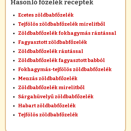
Hasonló főzelék receptek
Ecetes zöldbabfőzelék
Tejfölös zöldbabfőzelék mirelitből
Zöldbabfőzelék fokhagymás rántással
Fagyasztott zöldbabfőzelék
Zöldbabfőzelék rántással
Zöldbabfőzelék fagyasztott babból
Fokhagymás-tejfölös zöldbabfőzelék
Menzás zöldbabfőzelék
Zöldbabfőzelék mirelitből
Sárgahüvelyű zöldbabfőzelék
Habart zöldbabfőzelék
Tejfölös zöldbabfőzelék