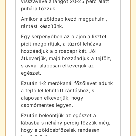
visszavéve a lángot 20-25 perc alatt
puhára főzzük.
Amikor a zöldbab kezd megpuhulni,
rántást készítünk.
Egy serpenyőben az olajon a lisztet
picit megpirítjuk, a tűzről lehúzva
hozzáadjuk a pirospaprikát. Jól
átkeverjük, majd hozzáadjuk a tejfölt,
s avval alaposan elkeverjük az
egészet.
Ezután 1-2 merőkanál főzőlevet adunk
a tejföllel lehűtött rántáshoz, s
alaposan elkeverjük, hogy
csomómentes legyen.
Ezután beleöntjük az egészet a
lábasba s néhány percig főzzük még,
hogy a zöldbabfőzelék rendesen