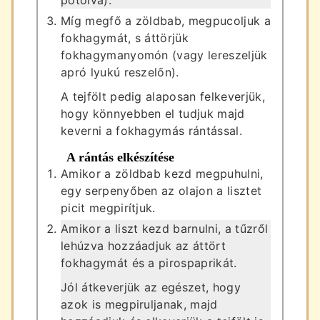
Míg megfő a zöldbab, megpucoljuk a
fokhagymát, s áttörjük
fokhagymanyomón (vagy lereszeljük
apró lyukú reszelőn).
A tejfölt pedig alaposan felkeverjük,
hogy könnyebben el tudjuk majd
keverni a fokhagymás rántással.
A rántás elkészítése
Amikor a zöldbab kezd megpuhulni,
egy serpenyőben az olajon a lisztet
picit megpirítjuk.
Amikor a liszt kezd barnulni, a tűzről
lehúzva hozzáadjuk az áttört
fokhagymát és a pirospaprikát.
Jól átkeverjük az egészet, hogy
azok is megpiruljanak, majd