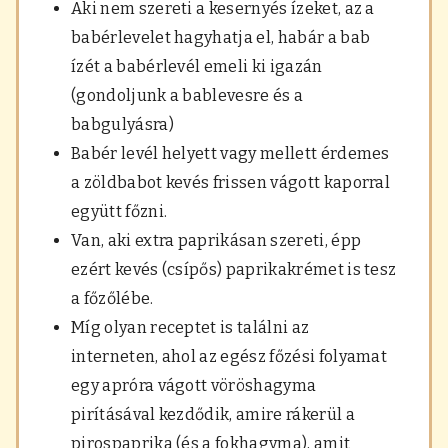
Aki nem szereti a kesernyés ízeket, az a
babérlevelet hagyhatja el, habár a bab
ízét a babérlevél emeli ki igazán
(gondoljunk a bablevesre és a
babgulyásra)
Babér levél helyett vagy mellett érdemes
a zöldbabot kevés frissen vágott kaporral
együtt főzni.
Van, aki extra paprikásan szereti, épp
ezért kevés (csípős) paprikakrémet is tesz
a főzőlébe.
Míg olyan receptet is találni az
interneten, ahol az egész főzési folyamat
egy apróra vágott vöröshagyma
pirításával kezdődik, amire rákerül a
pirospaprika (és a fokhagyma), amit