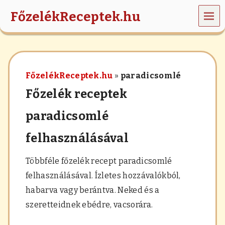
MEN
FőzelékReceptek.hu
Ü
z
ö
l
d
FőzelékReceptek.hu
»
paradicsomlé
s
é
Főzelék receptek
g
e
paradicsomlé
k
,
felhasználásával
r
á
n
Többféle főzelék recept paradicsomlé
t
á
felhasználásával. Ízletes hozzávalókból,
s
habarva vagy berántva. Neked és a
,
h
szeretteidnek ebédre, vacsorára.
a
b