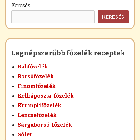
Keresés
KERESÉS
Legnépszerűbb főzelék receptek
Babfőzelék
Borsófőzelék
Finomfőzelék
Kelkáposzta-főzelék
Krumplifőzelék
Lencsefőzelék
Sárgaborsó-főzelék
Sólet