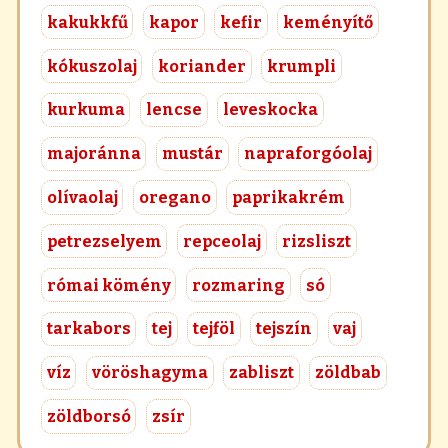
kakukkfű
kapor
kefir
keményítő
kókuszolaj
koriander
krumpli
kurkuma
lencse
leveskocka
majoránna
mustár
napraforgóolaj
olívaolaj
oregano
paprikakrém
petrezselyem
repceolaj
rizsliszt
római kömény
rozmaring
só
tarkabors
tej
tejföl
tejszín
vaj
víz
vöröshagyma
zabliszt
zöldbab
zöldborsó
zsír