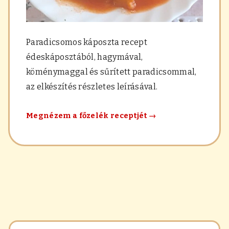
Paradicsomos káposzta recept
édeskáposztából, hagymával,
köménymaggal és sűrített paradicsommal,
az elkészítés részletes leírásával.
Paradicsomos
Megnézem a főzelék receptjét
→
káposzta