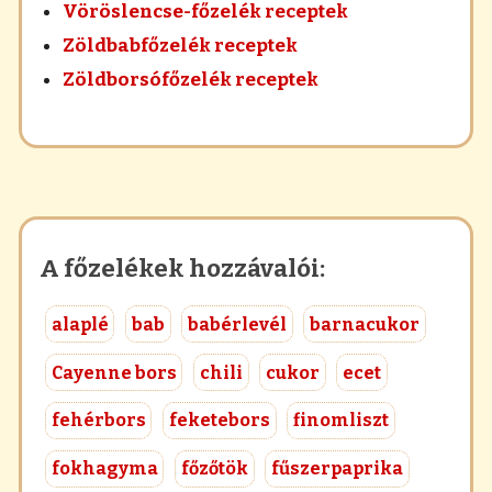
Vöröslencse-főzelék receptek
Zöldbabfőzelék receptek
Zöldborsófőzelék receptek
A főzelékek hozzávalói:
alaplé
bab
babérlevél
barnacukor
Cayenne bors
chili
cukor
ecet
fehérbors
feketebors
finomliszt
fokhagyma
főzőtök
fűszerpaprika