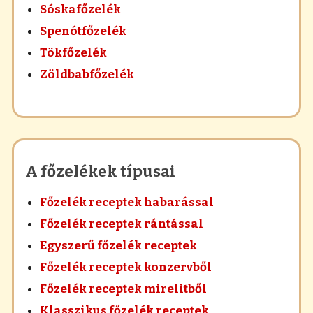
Sóskafőzelék
Spenótfőzelék
Tökfőzelék
Zöldbabfőzelék
A főzelékek típusai
Főzelék receptek habarással
Főzelék receptek rántással
Egyszerű főzelék receptek
Főzelék receptek konzervből
Főzelék receptek mirelitből
Klasszikus főzelék receptek