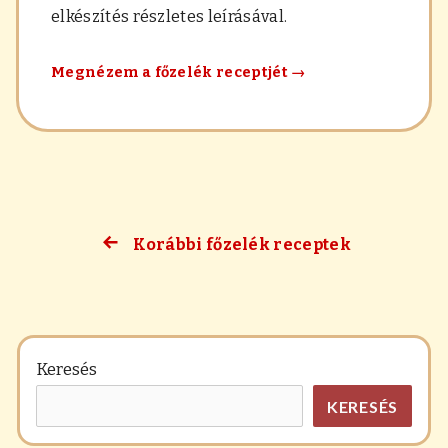
elkészítés részletes leírásával.
Cukkinifőzelék
Megnézem a főzelék receptjét
→
Korábbi főzelék receptek
Bejegyzés
navigáció
Keresés
KERESÉS