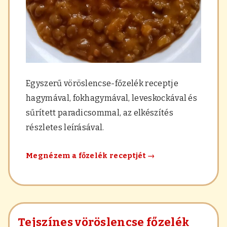
Egyszerű vöröslencse-főzelék receptje
hagymával, fokhagymával, leveskockával és
sűrített paradicsommal, az elkészítés
részletes leírásával.
Egyszerű
Megnézem a főzelék receptjét
→
vöröslencse
főzelék
Tejszínes vöröslencse főzelék