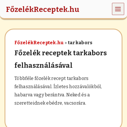
MEN
FőzelékReceptek.hu
Ü
z
ö
l
d
FőzelékReceptek.hu
»
tarkabors
s
é
Főzelék receptek tarkabors
g
e
felhasználásával
k
,
r
Többféle főzelék recept tarkabors
á
felhasználásával. Ízletes hozzávalókból,
n
t
habarva vagy berántva. Neked és a
á
szeretteidnek ebédre, vacsorára.
s
,
h
a
b