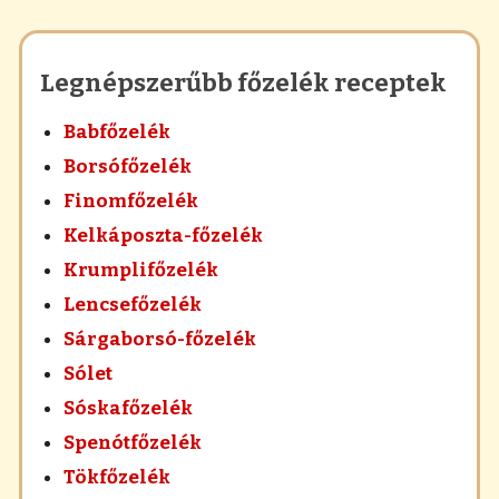
Legnépszerűbb főzelék receptek
Babfőzelék
Borsófőzelék
Finomfőzelék
Kelkáposzta-főzelék
Krumplifőzelék
Lencsefőzelék
Sárgaborsó-főzelék
Sólet
Sóskafőzelék
Spenótfőzelék
Tökfőzelék