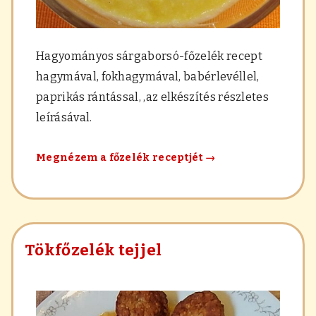
Hagyományos sárgaborsó-főzelék recept
hagymával, fokhagymával, babérlevéllel,
paprikás rántással, ,az elkészítés részletes
leírásával.
Hagyományos
Megnézem a főzelék receptjét
→
sárgaborsó-
főzelék
Tökfőzelék tejjel