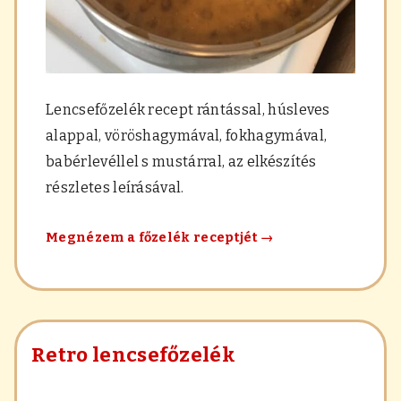
Lencsefőzelék recept rántással, húsleves
alappal, vöröshagymával, fokhagymával,
babérlevéllel s mustárral, az elkészítés
részletes leírásával.
Lencsefőzelék
Megnézem a főzelék receptjét
→
rántással
Retro lencsefőzelék