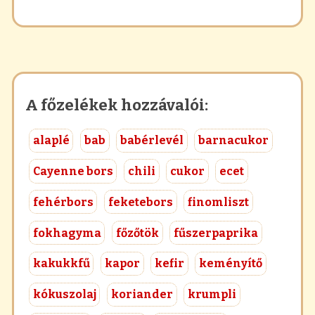
A főzelékek hozzávalói:
alaplé
bab
babérlevél
barnacukor
Cayenne bors
chili
cukor
ecet
fehérbors
feketebors
finomliszt
fokhagyma
főzőtök
fűszerpaprika
kakukkfű
kapor
kefir
keményítő
kókuszolaj
koriander
krumpli