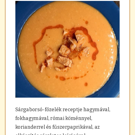
Sárgaborsó-főzelék receptje hagymával,
fokhagymával, római köménnyel,
korianderrel és fűszerpaprikával, az