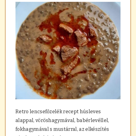
Retro lencsefőzelék recept húsleves
alappal, vöröshagymával, babérlevéllel,
fokhagymával s mustárral, az elkészítés