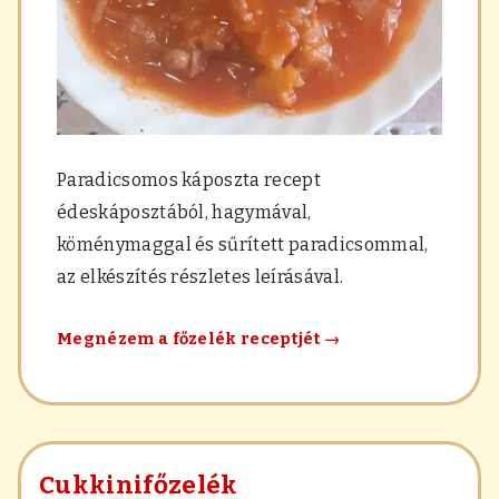
Paradicsomos káposzta recept
édeskáposztából, hagymával,
köménymaggal és sűrített paradicsommal,
az elkészítés részletes leírásával.
Paradicsomos
Megnézem a főzelék receptjét
→
káposzta
Cukkinifőzelék