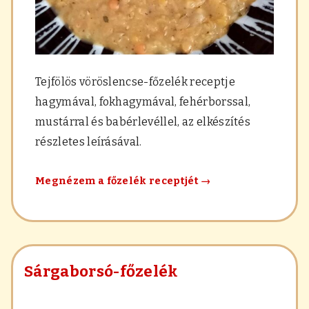
Tejfölös vöröslencse-főzelék receptje
hagymával, fokhagymával, fehérborssal,
mustárral és babérlevéllel, az elkészítés
részletes leírásával.
Tejfölös
Megnézem a főzelék receptjét
→
vöröslencse
főzelék
Sárgaborsó-főzelék