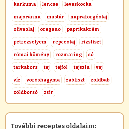
kurkuma
lencse
leveskocka
majoránna
mustár
napraforgóolaj
olívaolaj
oregano
paprikakrém
petrezselyem
repceolaj
rizsliszt
római kömény
rozmaring
só
tarkabors
tej
tejföl
tejszín
vaj
víz
vöröshagyma
zabliszt
zöldbab
zöldborsó
zsír
További receptes oldalaim: