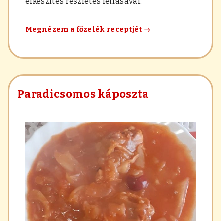
elkészítés részletes leírásával.
Sárgaborsó-
Megnézem a főzelék receptjét
→
főzelék
Paradicsomos káposzta