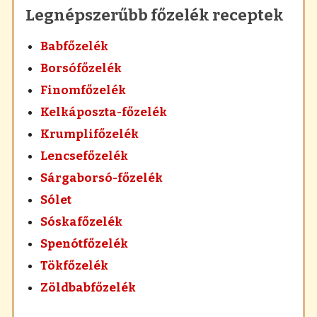
Legnépszerűbb főzelék receptek
Babfőzelék
Borsófőzelék
Finomfőzelék
Kelkáposzta-főzelék
Krumplifőzelék
Lencsefőzelék
Sárgaborsó-főzelék
Sólet
Sóskafőzelék
Spenótfőzelék
Tökfőzelék
Zöldbabfőzelék