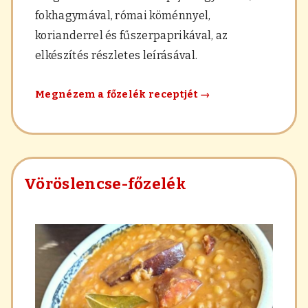
fokhagymával, római köménnyel,
korianderrel és fűszerpaprikával, az
elkészítés részletes leírásával.
Sárgaborsó-
Megnézem a főzelék receptjét
→
főzelék
Vöröslencse-főzelék