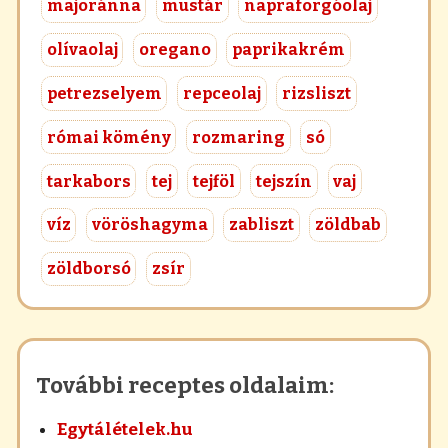
majoránna
mustár
napraforgóolaj
olívaolaj
oregano
paprikakrém
petrezselyem
repceolaj
rizsliszt
római kömény
rozmaring
só
tarkabors
tej
tejföl
tejszín
vaj
víz
vöröshagyma
zabliszt
zöldbab
zöldborsó
zsír
További receptes oldalaim:
Egytálételek.hu