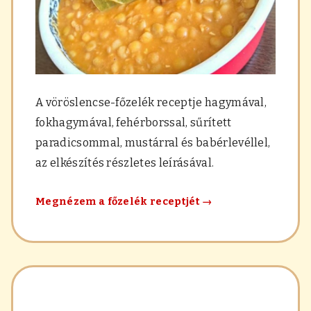
A vöröslencse-főzelék receptje hagymával,
fokhagymával, fehérborssal, sűrített
paradicsommal, mustárral és babérlevéllel,
az elkészítés részletes leírásával.
Vöröslencse-
Megnézem a főzelék receptjét
→
főzelék