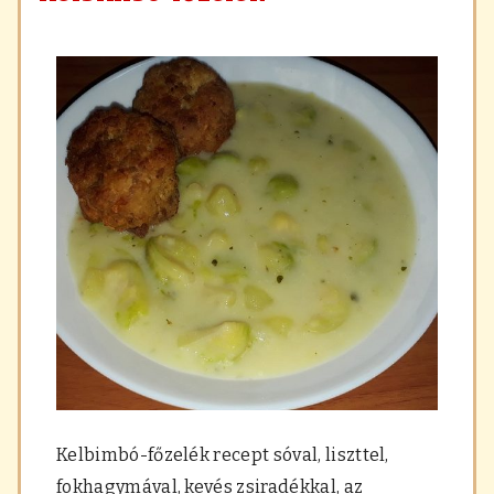
Kelbimbó-főzelék recept sóval, liszttel,
fokhagymával, kevés zsiradékkal, az