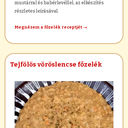
mustárral és babérlevéllel, az elkészítés
részletes leírásával.
Tejszínes
Megnézem a főzelék receptjét
→
vöröslencse
főzelék
Tejfölös vöröslencse főzelék