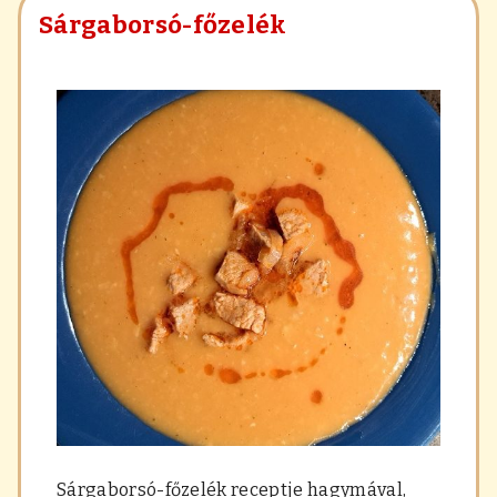
Sárgaborsó-főzelék
Sárgaborsó-főzelék receptje hagymával,