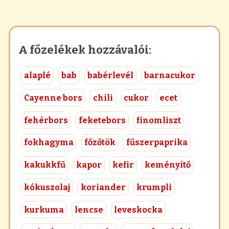
A főzelékek hozzávalói:
alaplé
bab
babérlevél
barnacukor
Cayenne bors
chili
cukor
ecet
fehérbors
feketebors
finomliszt
fokhagyma
főzőtök
fűszerpaprika
kakukkfű
kapor
kefir
keményítő
kókuszolaj
koriander
krumpli
kurkuma
lencse
leveskocka