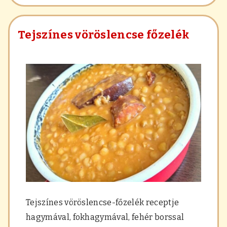
a
r
á
Tejszínes vöröslencse főzelék
s
,
f
ű
s
z
e
r
e
k
Tejszínes vöröslencse-főzelék receptje
hagymával, fokhagymával, fehér borssal