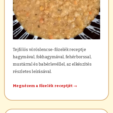
Tejfölös vöröslencse-főzelék receptje
hagymával, fokhagymával, fehérborssal,
mustárral és babérlevéllel, az elkészítés
részletes leírásával.
Tejfölös
Megnézem a főzelék receptjét
→
vöröslencse
főzelék