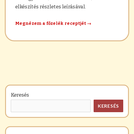
elkészítés részletes leírásával.
Kelbimbó-
Megnézem a főzelék receptjét
→
főzelék
Keresés
KERESÉS