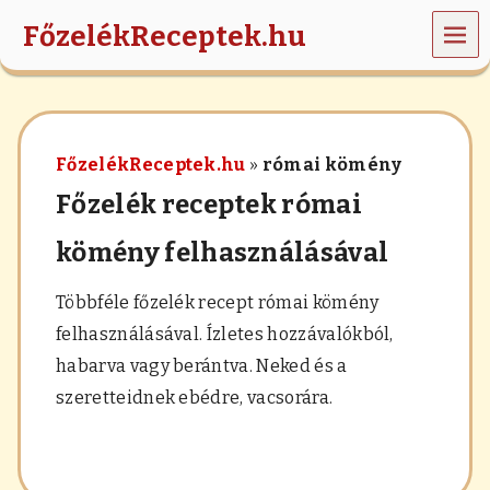
MEN
FőzelékReceptek.hu
Ü
z
ö
l
d
FőzelékReceptek.hu
»
római kömény
s
é
Főzelék receptek római
g
e
kömény felhasználásával
k
,
r
Többféle főzelék recept római kömény
á
felhasználásával. Ízletes hozzávalókból,
n
t
habarva vagy berántva. Neked és a
á
szeretteidnek ebédre, vacsorára.
s
,
h
a
b