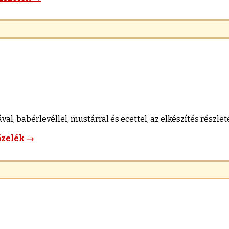
, babérlevéllel, mustárral és ecettel, az elkészítés részlete
őzelék
→