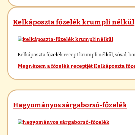
Kelkáposzta főzelék krumpli nélkül
Kelkáposzta főzelék recept krumpli nélkül, sóval, b
Megnézem a főzelék receptjét
Kelkáposzta főz
Hagyományos sárgaborsó-főzelék