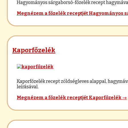
Hagyományos sárgaborsó-főzelék recept hagymával, fo
Megnézem a főzelék receptjét
Hagyományos sá
Kaporfőzelék
Kaporfőzelék recept zöldségleves alappal, hagymával
leírásával.
Megnézem a főzelék receptjét
Kaporfőzelék
→