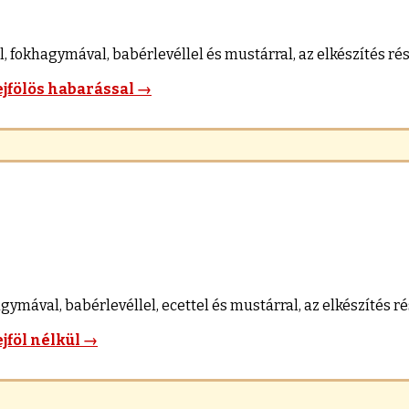
 fokhagymával, babérlevéllel és mustárral, az elkészítés rész
ejfölös habarással
→
ymával, babérlevéllel, ecettel és mustárral, az elkészítés rés
jföl nélkül
→