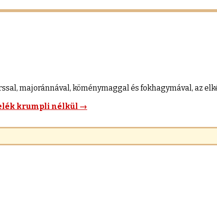
orssal, majoránnával, köménymaggal és fokhagymával, az elkés
elék krumpli nélkül
→