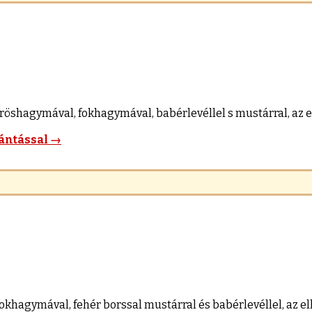
röshagymával, fokhagymával, babérlevéllel s mustárral, az el
ántással
→
khagymával, fehér borssal mustárral és babérlevéllel, az elk