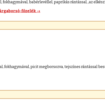
khagymával, babérlevéllel, paprikás rántással, ,az elkészít
rgaborsó-főzelék
→
, fokhagymával, picit megborsozva, tejszínes rántással besűr