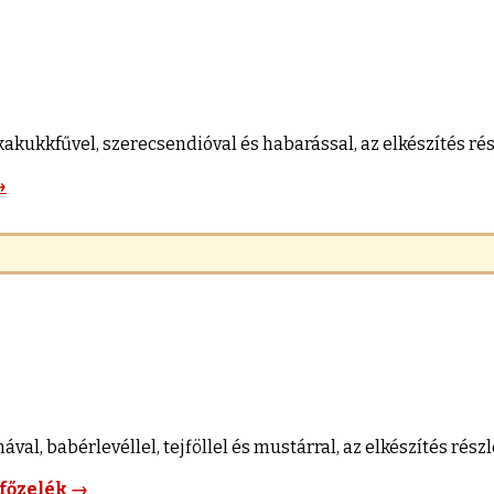
kakukkfűvel, szerecsendióval és habarással, az elkészítés rés
→
, babérlevéllel, tejföllel és mustárral, az elkészítés részle
főzelék
→