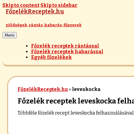
Skip to content
Skip to sidebar
FőzelékReceptek.hu
zöldségek, rántás, habarás, fűszerek
Menü
Főzelék receptek rántással
Főzelék receptek habarással
Egyéb főzelékek
FőzelékReceptek.hu
»
leveskocka
Főzelék receptek leveskocka felh
Többféle főzelék recept leveskocka felhasználásával