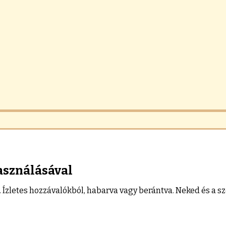
asználásával
. Ízletes hozzávalókból, habarva vagy berántva. Neked és a s