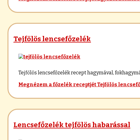
Tejfölös lencsefőzelék
Tejfölös lencsefőzelék recept hagymával, fokhagymával
Megnézem a főzelék receptjét
Tejfölös lencsef
Lencsefőzelék tejfölös habarással