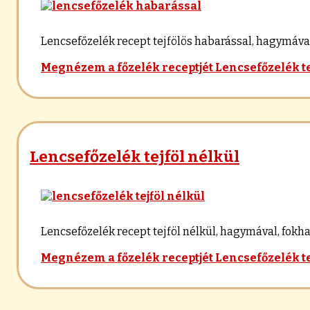
Lencsefőzelék recept tejfölös habarással, hagymával,
Megnézem a főzelék receptjét
Lencsefőzelék t
Lencsefőzelék tejföl nélkül
Lencsefőzelék recept tejföl nélkül, hagymával, fokhag
Megnézem a főzelék receptjét
Lencsefőzelék te