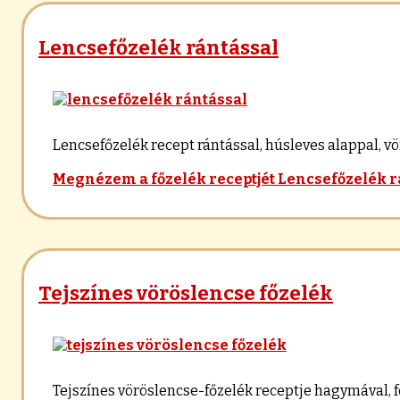
Lencsefőzelék rántással
Lencsefőzelék recept rántással, húsleves alappal, vö
Megnézem a főzelék receptjét
Lencsefőzelék r
Tejszínes vöröslencse főzelék
Tejszínes vöröslencse-főzelék receptje hagymával, fo