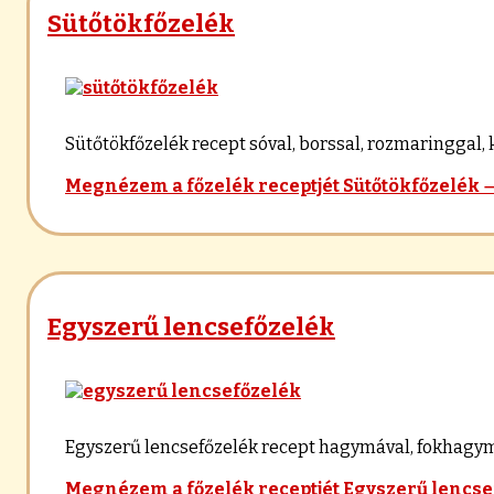
Sütőtökfőzelék
Sütőtökfőzelék recept sóval, borssal, rozmaringgal, 
Megnézem a főzelék receptjét
Sütőtökfőzelék
Egyszerű lencsefőzelék
Egyszerű lencsefőzelék recept hagymával, fokhagymával
Megnézem a főzelék receptjét
Egyszerű lencse