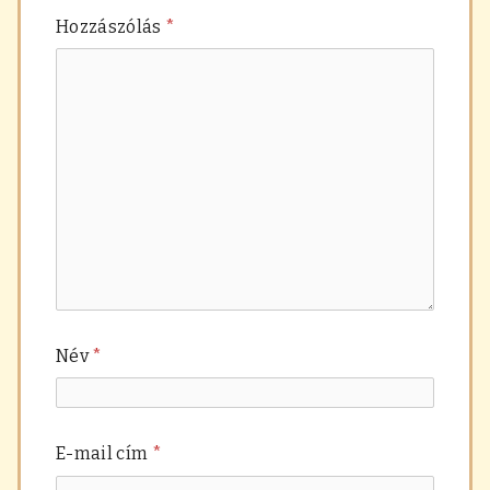
Hozzászólás
*
Név
*
E-mail cím
*