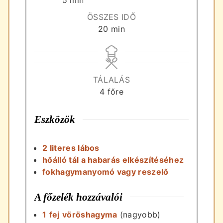
ÖSSZES IDŐ
perc
20
min
TÁLALÁS
4
főre
Eszközök
2 literes lábos
hőálló tál a habarás elkészítéséhez
fokhagymanyomó vagy reszelő
A főzelék hozzávalói
1
fej
vöröshagyma
(nagyobb)