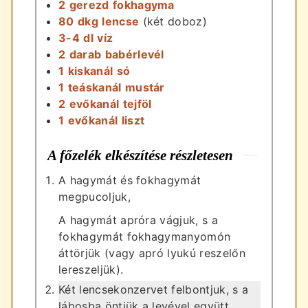
2
gerezd
fokhagyma
80
dkg
lencse
(két doboz)
3-4
dl
víz
2
darab
babérlevél
1
kiskanál
só
1
teáskanál
mustár
2
evőkanál
tejföl
1
evőkanál
liszt
A főzelék elkészítése részletesen
A hagymát és fokhagymát
megpucoljuk,
A hagymát apróra vágjuk, s a
fokhagymát fokhagymanyomón
áttörjük (vagy apró lyukú reszelőn
lereszeljük).
Két lencsekonzervet felbontjuk, s a
lábosba öntjük a levével együtt.