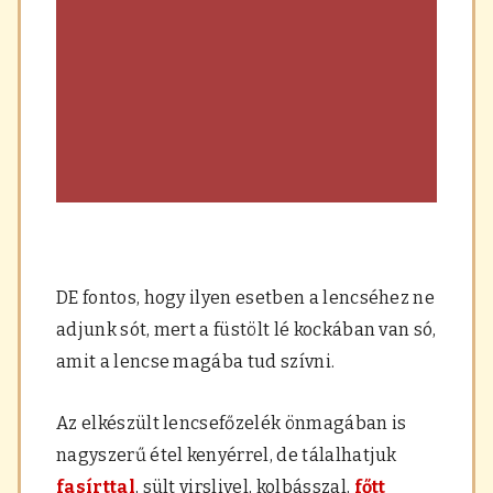
DE fontos, hogy ilyen esetben a lencséhez ne
adjunk sót, mert a füstölt lé kockában van só,
amit a lencse magába tud szívni.
Az elkészült lencsefőzelék önmagában is
nagyszerű étel kenyérrel, de tálalhatjuk
fasírttal
, sült virslivel, kolbásszal,
főtt