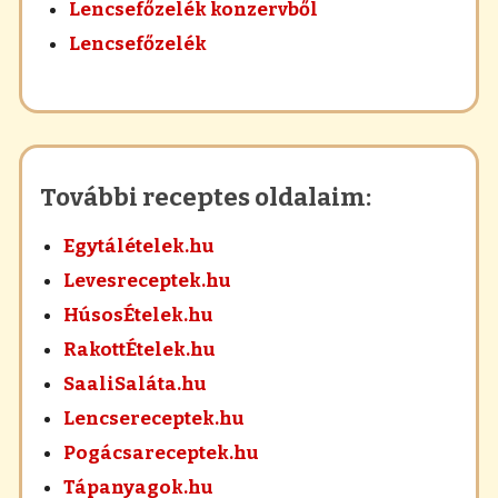
Lencsefőzelék konzervből
Lencsefőzelék
További receptes oldalaim:
Egytálételek.hu
Levesreceptek.hu
HúsosÉtelek.hu
RakottÉtelek.hu
SaaliSaláta.hu
Lencsereceptek.hu
Pogácsareceptek.hu
Tápanyagok.hu