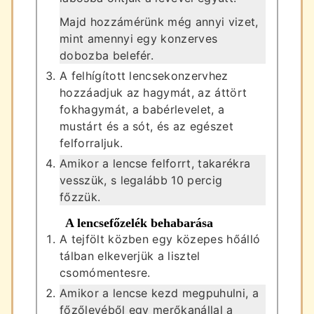
Majd hozzámérünk még annyi vizet,
mint amennyi egy konzerves
dobozba belefér.
A felhígított lencsekonzervhez
hozzáadjuk az hagymát, az áttört
fokhagymát, a babérlevelet, a
mustárt és a sót, és az egészet
felforraljuk.
Amikor a lencse felforrt, takarékra
vesszük, s legalább 10 percig
főzzük.
A lencsefőzelék behabarása
A tejfölt közben egy közepes hőálló
tálban elkeverjük a lisztel
csomómentesre.
Amikor a lencse kezd megpuhulni, a
főzőlevéből egy merőkanállal a