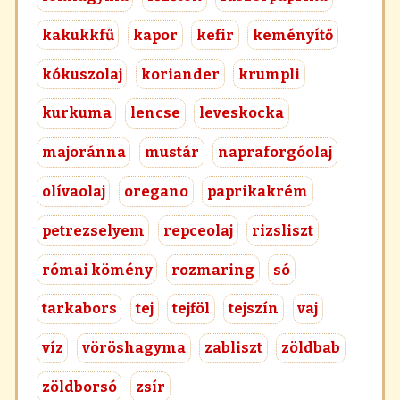
kakukkfű
kapor
kefir
keményítő
kókuszolaj
koriander
krumpli
kurkuma
lencse
leveskocka
majoránna
mustár
napraforgóolaj
olívaolaj
oregano
paprikakrém
petrezselyem
repceolaj
rizsliszt
római kömény
rozmaring
só
tarkabors
tej
tejföl
tejszín
vaj
víz
vöröshagyma
zabliszt
zöldbab
zöldborsó
zsír