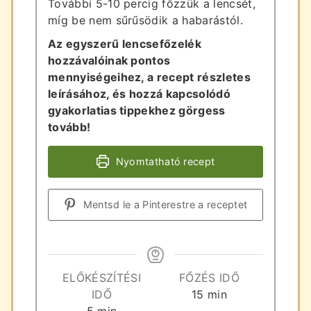
További 5-10 percig főzzük a lencsét,
míg be nem sűrűsödik a habarástól.
Az egyszerű lencsefőzelék
hozzávalóinak pontos
mennyiségeihez, a recept részletes
leírásához, és hozzá kapcsolódó
gyakorlatias tippekhez görgess
tovább!
Nyomtatható recept
Mentsd le a Pinterestre a receptet
ELŐKÉSZÍTÉSI
FŐZÉS IDŐ
perc
IDŐ
15
min
perc
5
min