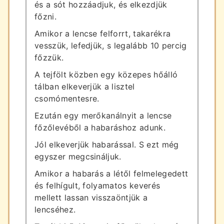
és a sót hozzáadjuk, és elkezdjük
főzni.
Amikor a lencse felforrt, takarékra
vesszük, lefedjük, s legalább 10 percig
főzzük.
A tejfölt közben egy közepes hőálló
tálban elkeverjük a lisztel
csomómentesre.
Ezután egy merőkanálnyit a lencse
főzőlevéből a habaráshoz adunk.
Jól elkeverjük habarással. S ezt még
egyszer megcsináljuk.
Amikor a habarás a létől felmelegedett
és felhígult, folyamatos keverés
mellett lassan visszaöntjük a
lencséhez.