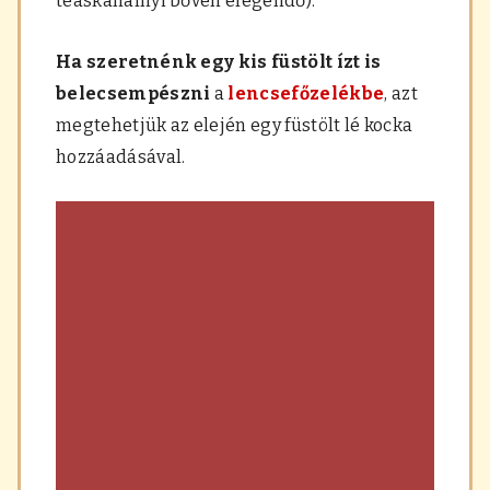
teáskanálnyi bőven elegendő).
Ha szeretnénk egy kis füstölt ízt is
belecsempészni
a
lencsefőzelékbe
, azt
megtehetjük az elején egy füstölt lé kocka
hozzáadásával.