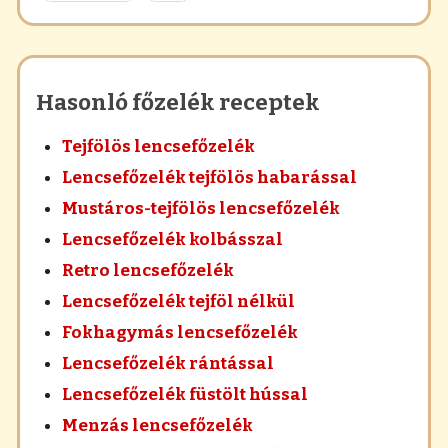
Hasonló főzelék receptek
Tejfölös lencsefőzelék
Lencsefőzelék tejfölös habarással
Mustáros-tejfölös lencsefőzelék
Lencsefőzelék kolbásszal
Retro lencsefőzelék
Lencsefőzelék tejföl nélkül
Fokhagymás lencsefőzelék
Lencsefőzelék rántással
Lencsefőzelék füstölt hússal
Menzás lencsefőzelék