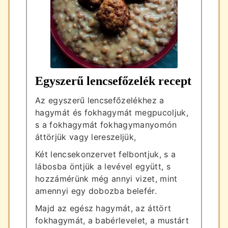
Egyszerű lencsefőzelék recept
Az egyszerű lencsefőzelékhez a
hagymát és fokhagymát megpucoljuk,
s a fokhagymát fokhagymanyomón
áttörjük vagy lereszeljük,
Két lencsekonzervet felbontjuk, s a
lábosba öntjük a levével együtt, s
hozzámérünk még annyi vizet, mint
amennyi egy dobozba belefér.
Majd az egész hagymát, az áttört
fokhagymát, a babérlevelet, a mustárt