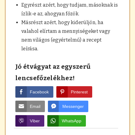
Egyrészt azért, hogy tudjam, másoknak is
ízlik-e az, ahogyan főzök.
Másrészt azért, hogy kiderüljön, ha
valahol elírtam a mennyiségeket vagy
nem világos (egyértelmű) a recept
leírása.
Jó étvágyat az egyszerű
lencsefőzelékhez!
Facebook
Pinterest
Email
Messenger
Viber
WhatsApp