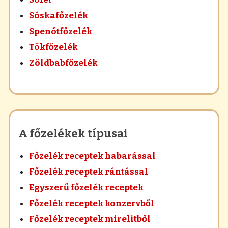
Sóskafőzelék
Spenótfőzelék
Tökfőzelék
Zöldbabfőzelék
A főzelékek típusai
Főzelék receptek habarással
Főzelék receptek rántással
Egyszerű főzelék receptek
Főzelék receptek konzervből
Főzelék receptek mirelitből