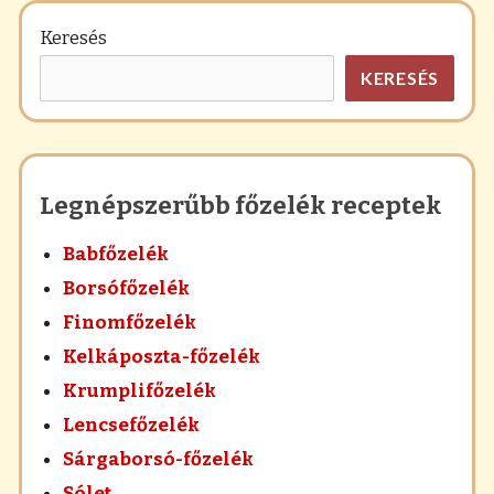
Keresés
KERESÉS
Legnépszerűbb főzelék receptek
Babfőzelék
Borsófőzelék
Finomfőzelék
Kelkáposzta-főzelék
Krumplifőzelék
Lencsefőzelék
Sárgaborsó-főzelék
Sólet