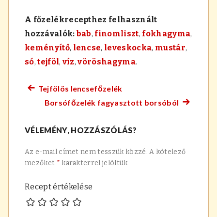
A főzelékrecepthez felhasznált
hozzávalók:
bab
,
finomliszt
,
fokhagyma
,
keményítő
,
lencse
,
leveskocka
,
mustár
,
só
,
tejföl
,
víz
,
vöröshagyma
.
Tejfölös lencsefőzelék
Előző
Bejegyzés
Borsófőzelék fagyasztott borsóból
főzelék
Követke
navigáció
recept:
főzelék
VÉLEMÉNY, HOZZÁSZÓLÁS?
recept:
Az e-mail címet nem tesszük közzé.
A kötelező
mezőket
*
karakterrel jelöltük
Recept értékelése