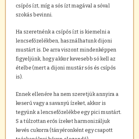
csípős ízt, míg a sós ízt magával a sóval
szokás bevinni.
Ha szeretnénk a csípős ízt is kiemelni a
lencsefőzelékben, használhatunk dijoni
mustárt is. De arra viszont mindenképpen
figyeljünk, hogy akkor kevesebb só kell az
ételbe (mert a dijoni mustár sós és csípős
is).
Ennek ellenére ha nem szeretjük annyira a
keserű vagy a savanyú ízeket, akkor is
tegyünk a lencsefőzelékbe egy pici mustárt.
S a túlzottan erős ízeket harmonizáljuk
kevés cukorra (tányéronként egy csapott