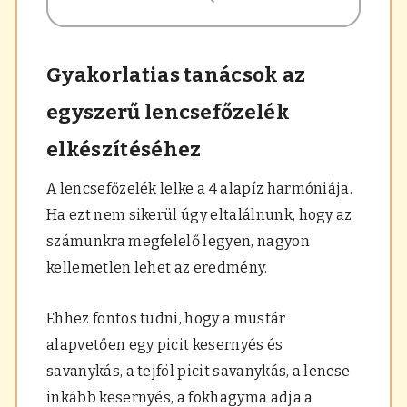
Gyakorlatias tanácsok az
egyszerű lencsefőzelék
elkészítéséhez
A lencsefőzelék lelke a 4 alapíz harmóniája.
Ha ezt nem sikerül úgy eltalálnunk, hogy az
számunkra megfelelő legyen, nagyon
kellemetlen lehet az eredmény.
Ehhez fontos tudni, hogy a mustár
alapvetően egy picit kesernyés és
savanykás, a tejföl picit savanykás, a lencse
inkább kesernyés, a fokhagyma adja a