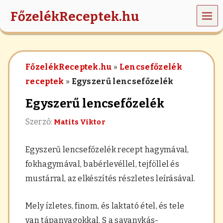
MEN
FőzelékReceptek.hu
Ü
z
ö
l
FőzelékReceptek.hu
»
Lencsefőzelék
d
s
receptek
»
Egyszerű lencsefőzelék
é
g
Egyszerű lencsefőzelék
e
k
Szerző:
Matits Viktor
,
r
á
Egyszerű lencsefőzelék recept hagymával,
n
t
fokhagymával, babérlevéllel, tejföllel és
á
mustárral, az elkészítés részletes leírásával.
s
,
h
Mely ízletes, finom, és laktató étel, és tele
a
b
van tápanyagokkal. S a savanykás-