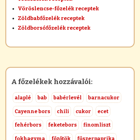
Vöröslencse-főzelék receptek
Zöldbabfőzelék receptek
Zöldborsófőzelék receptek
A főzelékek hozzávalói:
alaplé
bab
babérlevél
barnacukor
Cayenne bors
chili
cukor
ecet
fehérbors
feketebors
finomliszt
fokhagyma
főzőtök
fűszerpaprika