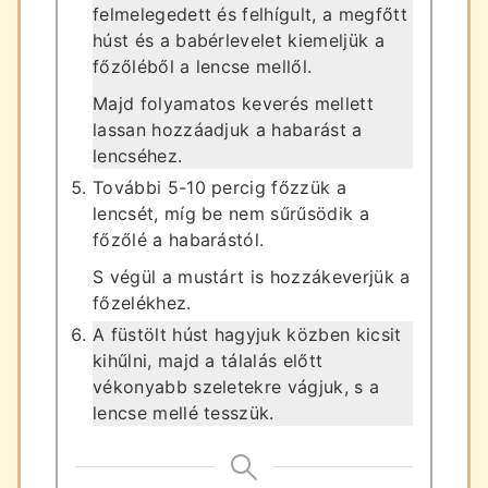
felmelegedett és felhígult, a megfőtt
húst és a babérlevelet kiemeljük a
főzőléből a lencse mellől.
Majd folyamatos keverés mellett
lassan hozzáadjuk a habarást a
lencséhez.
További 5-10 percig főzzük a
lencsét, míg be nem sűrűsödik a
főzőlé a habarástól.
S végül a mustárt is hozzákeverjük a
főzelékhez.
A füstölt húst hagyjuk közben kicsit
kihűlni, majd a tálalás előtt
vékonyabb szeletekre vágjuk, s a
lencse mellé tesszük.