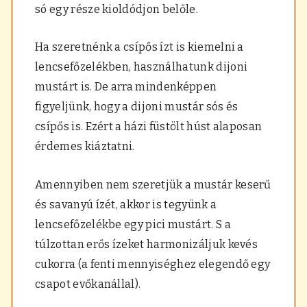
só egy része kioldódjon belőle.
Ha szeretnénk a csípős ízt is kiemelni a
lencsefőzelékben, használhatunk dijoni
mustárt is. De arra mindenképpen
figyeljünk, hogy a dijoni mustár sós és
csípős is. Ezért a házi füstölt húst alaposan
érdemes kiáztatni.
Amennyiben nem szeretjük a mustár keserű
és savanyú ízét, akkor is tegyünk a
lencsefőzelékbe egy pici mustárt. S a
túlzottan erős ízeket harmonizáljuk kevés
cukorra (a fenti mennyiséghez elegendő egy
csapot evőkanállal).