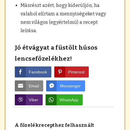
Másrészt azért, hogy kiderüljön, ha
valahol elírtam a mennyiségeket vagy
nem világos (egyértelmű) a recept
leírása.
Jó étvágyat a füstölt húsos
lencsefőzelékhez!
Facebook
Pinterest
Email
Messenger
Viber
WhatsApp
A főzelékrecepthez felhasznált