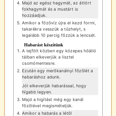
Majd az egész hagymát, az áttört
fokhagymát és a mustárt is
hozzáadjuk.
Amikor a főzővíz újra el kezd forrni,
takarékra vesszük a tűzhelyt, s
legalább 10 percig főzzük a lencsét.
Habarást készítünk
A tejfölt közben egy közepes hőálló
tálban elkeverjük a lisztel
csomómentesre.
Ezután egy merőkanálnyi főzőlét a
habaráshoz adunk.
Jól elkeverjük habarással, hogy
hígabb legyen.
Majd a higítást még egy kanál
főzőlével megismételjük.
Amikor a habarás a létől