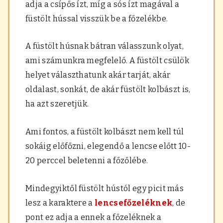
adja a csípős ízt, míg a sós ízt magával a
füstölt hússal visszük be a főzelékbe.
A füstölt húsnak bátran válasszunk olyat,
ami számunkra megfelelő. A füstölt csülök
helyet választhatunk akár tarját, akár
oldalast, sonkát, de akár füstölt kolbászt is,
ha azt szeretjük.
Ami fontos, a füstölt kolbászt nem kell túl
sokáig előfőzni, elegendő a lencse előtt 10-
20 perccel beletenni a főzőlébe.
Mindegyiktől füstölt hústól egy picit más
lesz a karaktere a
lencsefőzeléknek
, de
pont ez adja a ennek a főzeléknek a