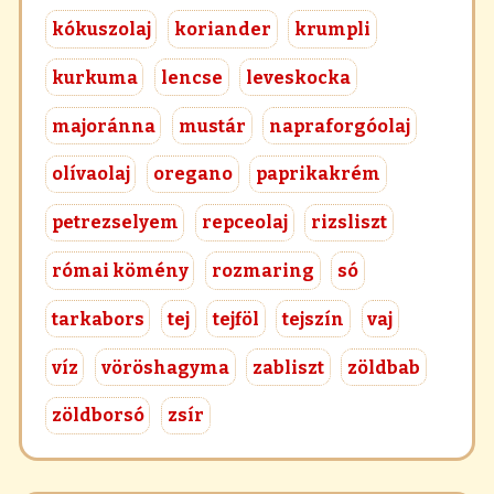
kókuszolaj
koriander
krumpli
kurkuma
lencse
leveskocka
majoránna
mustár
napraforgóolaj
olívaolaj
oregano
paprikakrém
petrezselyem
repceolaj
rizsliszt
római kömény
rozmaring
só
tarkabors
tej
tejföl
tejszín
vaj
víz
vöröshagyma
zabliszt
zöldbab
zöldborsó
zsír