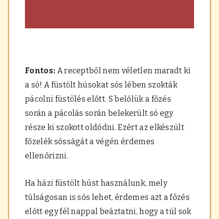
Fontos:
A receptből nem véletlen maradt ki
a só! A füstölt húsokat sós lében szokták
pácolni füstölés előtt. S belőlük a főzés
során a pácolás során belekerült só egy
része ki szokott oldódni. Ezért az elkészült
főzelék sósságát a végén érdemes
ellenőrizni.
Ha házi füstölt húst használunk, mely
túlságosan is sós lehet, érdemes azt a főzés
előtt egy fél nappal beáztatni, hogy a túl sok