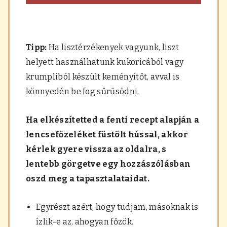
Tipp:
Ha lisztérzékenyek vagyunk, liszt
helyett használhatunk kukoricából vagy
krumpliból készült keményítőt, avval is
könnyedén be fog sűrűsödni.
Ha elkészítetted a fenti recept alapján a
lencsefőzeléket füstölt hússal, akkor
kérlek gyere vissza az oldalra, s
lentebb görgetve egy hozzászólásban
oszd meg a tapasztalataidat.
Egyrészt azért, hogy tudjam, másoknak is
ízlik-e az, ahogyan főzök.