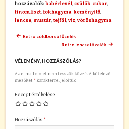
hozzávalók:
babérlevél
,
csülök
,
cukor
,
finomliszt
,
fokhagyma
,
keményítő
,
lencse
,
mustár
,
tejföl
,
víz
,
vöröshagyma
.
Retro zöldborsófőzelék
Előző
Bejegyzés
Retro lencsefőzelék
főzelék
Követke
navigáció
recept:
főzelék
VÉLEMÉNY, HOZZÁSZÓLÁS?
recept:
Az e-mail címet nem tesszük közzé.
A kötelező
mezőket
*
karakterrel jelöltük
Recept értékelése
Hozzászólás
*