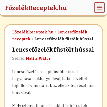
MEN
FőzelékReceptek.hu
Ü
z
ö
l
FőzelékReceptek.hu
»
Lencsefőzelék
d
s
receptek
»
Lencsefőzelék füstölt hússal
é
g
Lencsefőzelék füstölt hússal
e
k
Szerző:
Matits Viktor
,
r
á
Lencsefőzelék recept füstölt hússal,
n
t
hagymával, fokhagymával, babérlevéllel,
á
tejföllel és mustárral, az elkészítés részletes
s
,
leírásával.
h
a
b
Mely ízletes, finom, és laktató étel, és tele