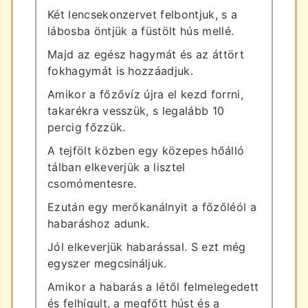
Két lencsekonzervet felbontjuk, s a
lábosba öntjük a füstölt hús mellé.
Majd az egész hagymát és az áttört
fokhagymát is hozzáadjuk.
Amikor a főzővíz újra el kezd forrni,
takarékra vesszük, s legalább 10
percig főzzük.
A tejfölt közben egy közepes hőálló
tálban elkeverjük a lisztel
csomómentesre.
Ezután egy merőkanálnyit a főzőléól a
habaráshoz adunk.
Jól elkeverjük habarással. S ezt még
egyszer megcsináljuk.
Amikor a habarás a létől felmelegedett
és felhígult, a megfőtt húst és a