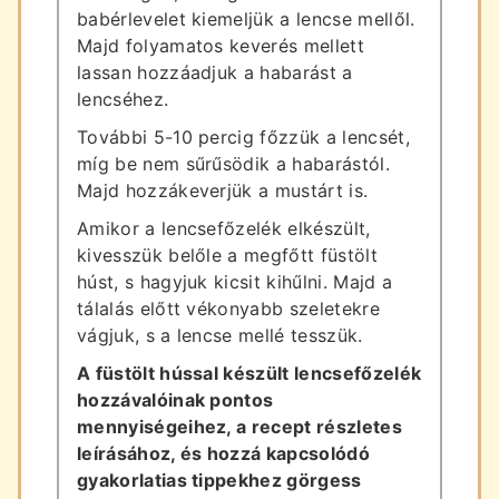
babérlevelet kiemeljük a lencse mellől.
Majd folyamatos keverés mellett
lassan hozzáadjuk a habarást a
lencséhez.
További 5-10 percig főzzük a lencsét,
míg be nem sűrűsödik a habarástól.
Majd hozzákeverjük a mustárt is.
Amikor a lencsefőzelék elkészült,
kivesszük belőle a megfőtt füstölt
húst, s hagyjuk kicsit kihűlni. Majd a
tálalás előtt vékonyabb szeletekre
vágjuk, s a lencse mellé tesszük.
A füstölt hússal készült lencsefőzelék
hozzávalóinak pontos
mennyiségeihez, a recept részletes
leírásához, és hozzá kapcsolódó
gyakorlatias tippekhez görgess