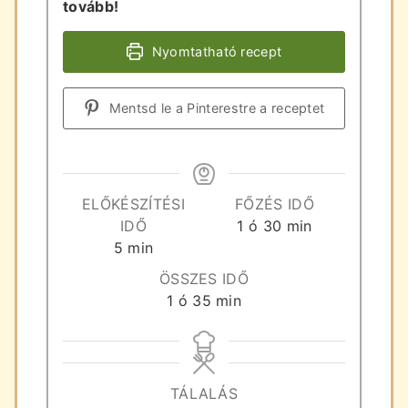
tovább!
Nyomtatható recept
Mentsd le a Pinterestre a receptet
ELŐKÉSZÍTÉSI
FŐZÉS IDŐ
óra
perc
IDŐ
1
ó
30
min
perc
5
min
ÖSSZES IDŐ
óra
perc
1
ó
35
min
TÁLALÁS