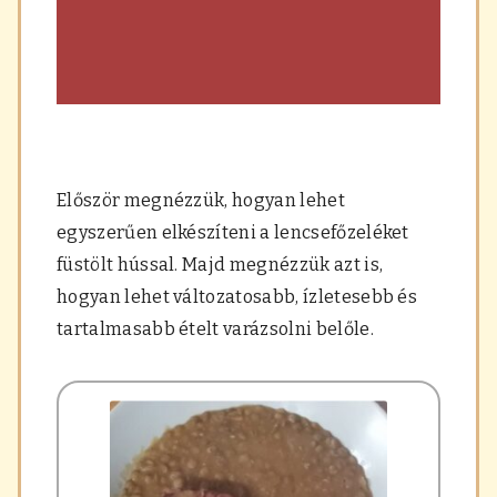
Először megnézzük, hogyan lehet
egyszerűen elkészíteni a lencsefőzeléket
füstölt hússal. Majd megnézzük azt is,
hogyan lehet változatosabb, ízletesebb és
tartalmasabb ételt varázsolni belőle.