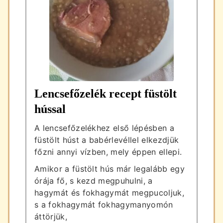
Lencsefőzelék recept füstölt
hússal
A lencsefőzelékhez első lépésben a
füstölt húst a babérlevéllel elkezdjük
főzni annyi vízben, mely éppen ellepi.
Amikor a füstölt hús már legalább egy
órája fő, s kezd megpuhulni, a
hagymát és fokhagymát megpucoljuk,
s a fokhagymát fokhagymanyomón
áttörjük,