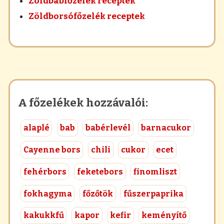
Zöldbabfőzelék receptek
Zöldborsófőzelék receptek
A főzelékek hozzávalói:
alaplé
bab
babérlevél
barnacukor
Cayenne bors
chili
cukor
ecet
fehérbors
feketebors
finomliszt
fokhagyma
főzőtök
fűszerpaprika
kakukkfű
kapor
kefir
keményítő