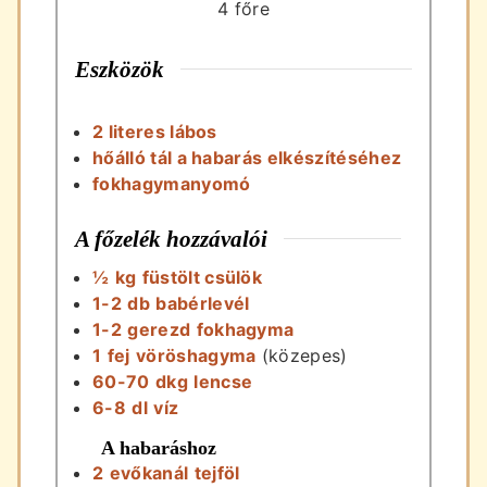
4
főre
Eszközök
2 literes lábos
hőálló tál a habarás elkészítéséhez
fokhagymanyomó
A főzelék hozzávalói
½
kg
füstölt csülök
1-2
db
babérlevél
1-2
gerezd
fokhagyma
1
fej
vöröshagyma
(közepes)
60-70
dkg
lencse
6-8
dl
víz
A habaráshoz
2
evőkanál
tejföl