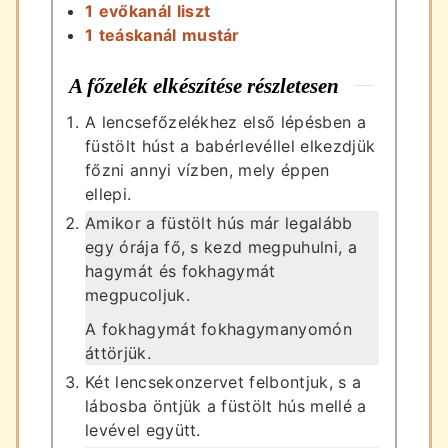
1
evőkanál
liszt
1
teáskanál
mustár
A főzelék elkészítése részletesen
A lencsefőzelékhez első lépésben a
füstölt húst a babérlevéllel elkezdjük
főzni annyi vízben, mely éppen
ellepi.
Amikor a füstölt hús már legalább
egy órája fő, s kezd megpuhulni, a
hagymát és fokhagymát
megpucoljuk.
A fokhagymát fokhagymanyomón
áttörjük.
Két lencsekonzervet felbontjuk, s a
lábosba öntjük a füstölt hús mellé a
levével együtt.