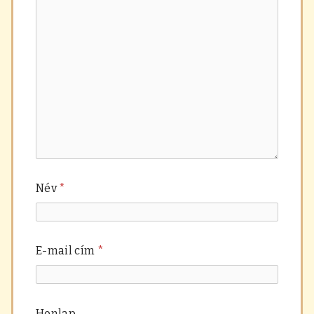
Név
*
E-mail cím
*
Honlap