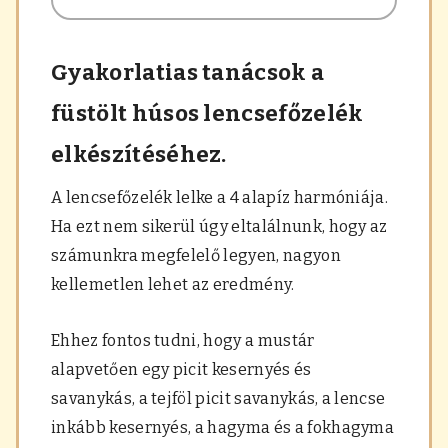
Gyakorlatias tanácsok a
füstölt húsos lencsefőzelék
elkészítéséhez.
A lencsefőzelék lelke a 4 alapíz harmóniája.
Ha ezt nem sikerül úgy eltalálnunk, hogy az
számunkra megfelelő legyen, nagyon
kellemetlen lehet az eredmény.
Ehhez fontos tudni, hogy a mustár
alapvetően egy picit kesernyés és
savanykás, a tejföl picit savanykás, a lencse
inkább kesernyés, a hagyma és a fokhagyma