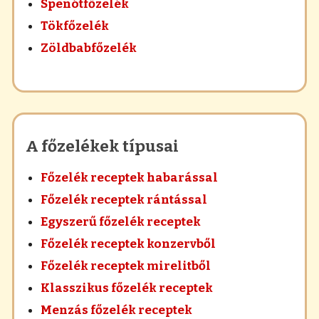
Spenótfőzelék
Tökfőzelék
Zöldbabfőzelék
A főzelékek típusai
Főzelék receptek habarással
Főzelék receptek rántással
Egyszerű főzelék receptek
Főzelék receptek konzervből
Főzelék receptek mirelitből
Klasszikus főzelék receptek
Menzás főzelék receptek