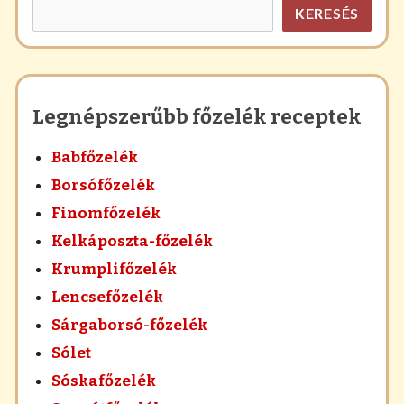
KERESÉS
Legnépszerűbb főzelék receptek
Babfőzelék
Borsófőzelék
Finomfőzelék
Kelkáposzta-főzelék
Krumplifőzelék
Lencsefőzelék
Sárgaborsó-főzelék
Sólet
Sóskafőzelék