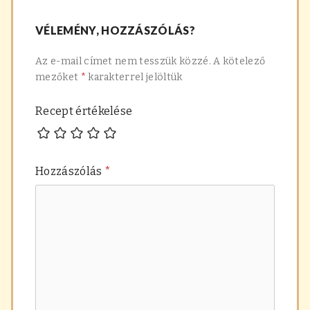
navigáció
recept:
főzelék
VÉLEMÉNY, HOZZÁSZÓLÁS?
recept:
Az e-mail címet nem tesszük közzé.
A kötelező
mezőket
*
karakterrel jelöltük
Recept értékelése
Hozzászólás
*