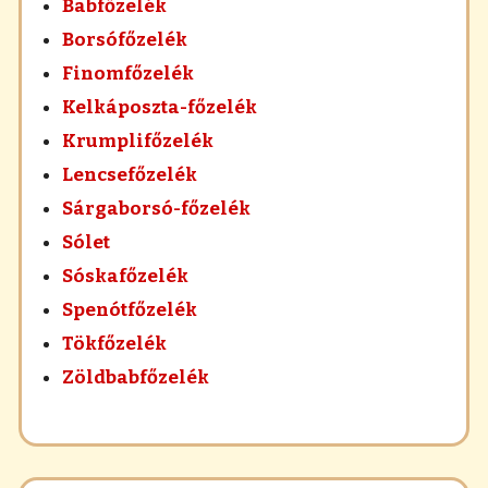
Babfőzelék
Borsófőzelék
Finomfőzelék
Kelkáposzta-főzelék
Krumplifőzelék
Lencsefőzelék
Sárgaborsó-főzelék
Sólet
Sóskafőzelék
Spenótfőzelék
Tökfőzelék
Zöldbabfőzelék