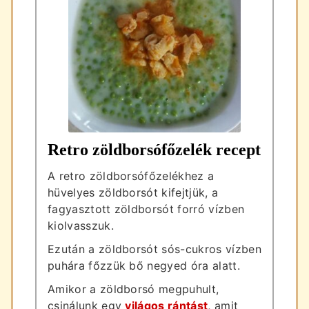
Retro zöldborsófőzelék recept
A retro zöldborsófőzelékhez a
hüvelyes zöldborsót kifejtjük, a
fagyasztott zöldborsót forró vízben
kiolvasszuk.
Ezután a zöldborsót sós-cukros vízben
puhára főzzük bő negyed óra alatt.
Amikor a zöldborsó megpuhult,
csinálunk egy
világos rántást
, amit