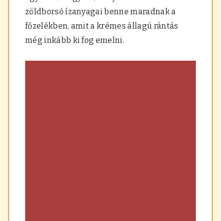
a
zöldborsó ízanyagai benne maradnak a
r
á
főzelékben, amit a krémes állagú rántás
s
még inkább ki fog emelni.
,
f
ű
s
z
e
r
e
k