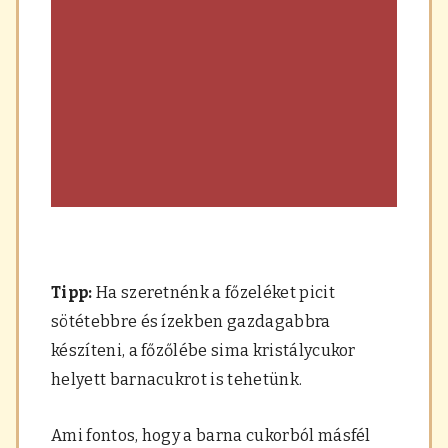
Tipp:
Ha szeretnénk a főzeléket picit
sötétebbre és ízekben gazdagabbra
készíteni, a főzőlébe sima kristálycukor
helyett barnacukrot is tehetünk.
Ami fontos, hogy a barna cukorból másfél