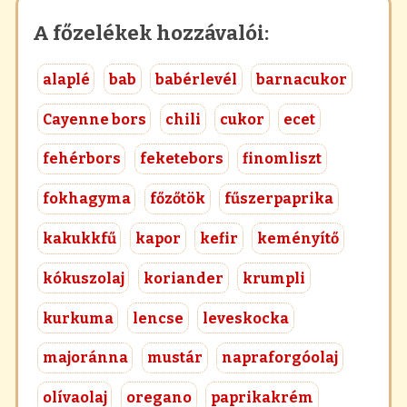
A főzelékek hozzávalói:
alaplé
bab
babérlevél
barnacukor
Cayenne bors
chili
cukor
ecet
fehérbors
feketebors
finomliszt
fokhagyma
főzőtök
fűszerpaprika
kakukkfű
kapor
kefir
keményítő
kókuszolaj
koriander
krumpli
kurkuma
lencse
leveskocka
majoránna
mustár
napraforgóolaj
olívaolaj
oregano
paprikakrém