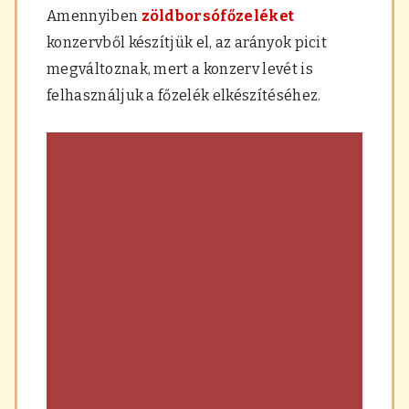
Amennyiben
zöldborsófőzeléket
konzervből készítjük el, az arányok picit
megváltoznak, mert a konzerv levét is
felhasználjuk a főzelék elkészítéséhez.