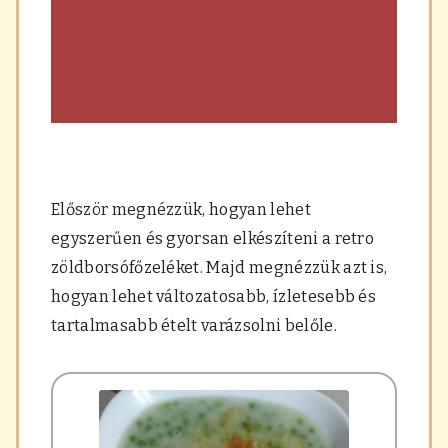
Először megnézzük, hogyan lehet
egyszerűen és gyorsan elkészíteni a retro
zöldborsófőzeléket. Majd megnézzük azt is,
hogyan lehet változatosabb, ízletesebb és
tartalmasabb ételt varázsolni belőle.