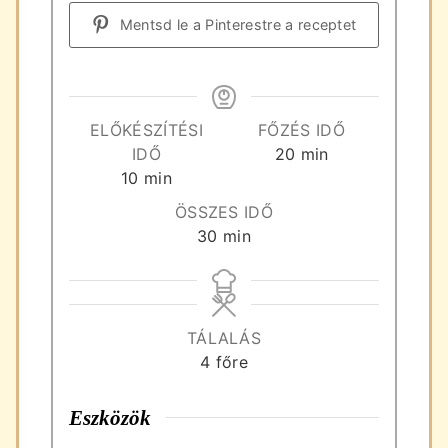
Mentsd le a Pinterestre a receptet
ELŐKÉSZÍTÉSI
FŐZÉS IDŐ
perc
IDŐ
20
min
perc
10
min
ÖSSZES IDŐ
perc
30
min
TÁLALÁS
4
főre
Eszközök