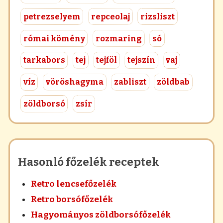
petrezselyem
repceolaj
rizsliszt
római kömény
rozmaring
só
tarkabors
tej
tejföl
tejszín
vaj
víz
vöröshagyma
zabliszt
zöldbab
zöldborsó
zsír
Hasonló főzelék receptek
Retro lencsefőzelék
Retro borsófőzelék
Hagyományos zöldborsófőzelék