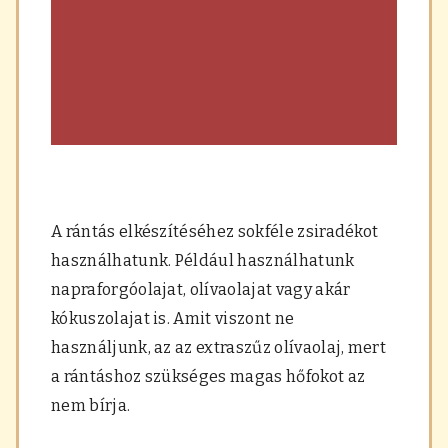
A rántás elkészítéséhez sokféle zsiradékot
használhatunk. Például használhatunk
napraforgóolajat, olívaolajat vagy akár
kókuszolajat is. Amit viszont ne
használjunk, az az extraszűz olívaolaj, mert
a rántáshoz szükséges magas hőfokot az
nem bírja.