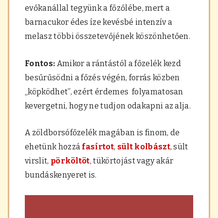
evőkanállal tegyünk a főzőlébe, mert a
barnacukor édes íze kevésbé intenzív a
melasz többi összetevőjének köszönhetően.
Fontos:
Amikor a rántástól a főzelék kezd
besűrűsödni a főzés végén, forrás közben
„köpködhet”, ezért érdemes folyamatosan
kevergetni, hogy ne tudjon odakapni az alja.
A zöldborsófőzelék magában is finom, de
ehetünk hozzá
fasírtot
,
sült kolbászt
, sült
virslit,
pörköltöt
, tükörtojást vagy akár
bundáskenyeret is.