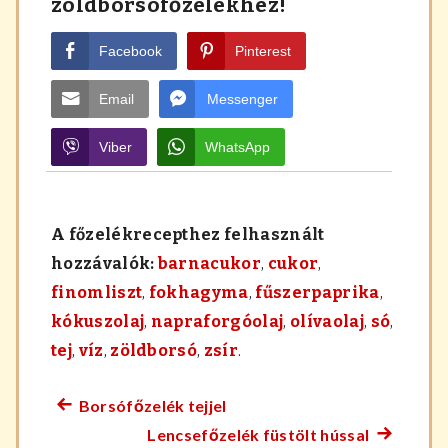
zöldborsófőzelékhez!
Facebook
Pinterest
Email
Messenger
Viber
WhatsApp
A főzelékrecepthez felhasznált
hozzávalók:
barnacukor
,
cukor
,
finomliszt
,
fokhagyma
,
fűszerpaprika
,
kókuszolaj
,
napraforgóolaj
,
olívaolaj
,
só
,
tej
,
víz
,
zöldborsó
,
zsír
.
Borsófőzelék tejjel
Előző
Bejegyzés
Lencsefőzelék füstölt hússal
főzelék
Követke