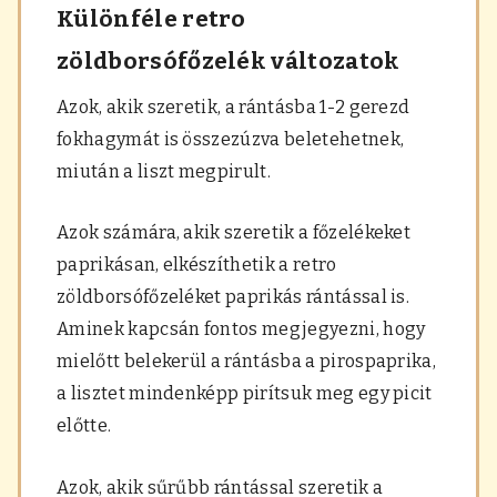
Különféle retro
zöldborsófőzelék változatok
Azok, akik szeretik, a rántásba 1-2 gerezd
fokhagymát is összezúzva beletehetnek,
miután a liszt megpirult.
Azok számára, akik szeretik a főzelékeket
paprikásan, elkészíthetik a retro
zöldborsófőzeléket paprikás rántással is.
Aminek kapcsán fontos megjegyezni, hogy
mielőtt belekerül a rántásba a pirospaprika,
a lisztet mindenképp pirítsuk meg egy picit
előtte.
Azok, akik sűrűbb rántással szeretik a