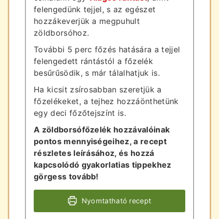
felengedünk tejjel, s az egészet
hozzákeverjük a megpuhult
zöldborsóhoz.
További 5 perc főzés hatására a tejjel
felengedett rántástól a főzelék
besűrűsödik, s már tálalhatjuk is.
Ha kicsit zsírosabban szeretjük a
főzelékeket, a tejhez hozzáönthetünk
egy deci főzőtejszínt is.
A zöldborsófőzelék hozzávalóinak
pontos mennyiségeihez, a recept
részletes leírásához, és hozzá
kapcsolódó gyakorlatias tippekhez
görgess tovább!
Nyomtatható recept