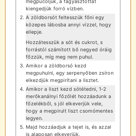
megpucoljuk, a fagyasztottat
kiengedjük forró vízben.
A zöldborsót feltesszük főni egy
közepes lábosba annyi vízzel, hogy
ellepje.
Hozzátesszük a sót és cukrot, s
forrástól számított bő negyed óráig
főzzük, míg meg nem puhul.
Amikor a zöldborsó kezd
megpuhulni, egy serpenyőben zsíron
elkezdjük megpirítani a lisztet.
Amikor a liszt kezd sötétedni, 1-2
merőkanálnyi főzőlét hozzáadunk a
főzelékből, s jól elkeverjük vele,
hogy a megpirult liszt csomómentes
legyen.
Majd hozzáadjuk a tejet is, és azzal
is alaposan elkeverjük.