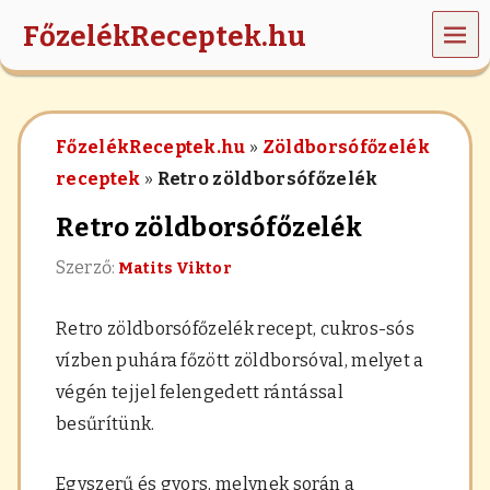
MEN
FőzelékReceptek.hu
Ü
z
ö
l
FőzelékReceptek.hu
»
Zöldborsófőzelék
d
s
receptek
»
Retro zöldborsófőzelék
é
g
Retro zöldborsófőzelék
e
k
Szerző:
Matits Viktor
,
r
á
Retro zöldborsófőzelék recept, cukros-sós
n
t
vízben puhára főzött zöldborsóval, melyet a
á
végén tejjel felengedett rántással
s
,
besűrítünk.
h
a
b
Egyszerű és gyors, melynek során a