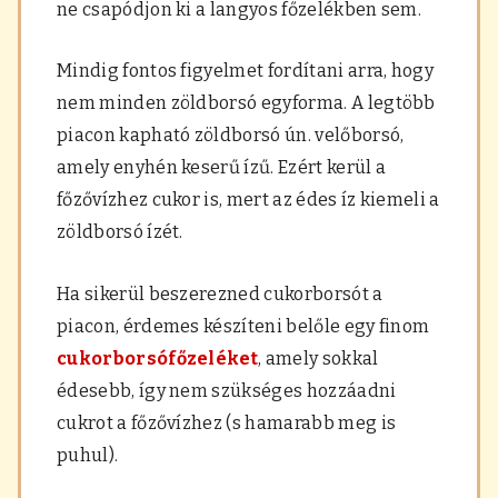
ne csapódjon ki a langyos főzelékben sem.
Mindig fontos figyelmet fordítani arra, hogy
nem minden zöldborsó egyforma. A legtöbb
piacon kapható zöldborsó ún. velőborsó,
amely enyhén keserű ízű. Ezért kerül a
főzővízhez cukor is, mert az édes íz kiemeli a
zöldborsó ízét.
Ha sikerül beszerezned cukorborsót a
piacon, érdemes készíteni belőle egy finom
cukorborsófőzeléket
, amely sokkal
édesebb, így nem szükséges hozzáadni
cukrot a főzővízhez (s hamarabb meg is
puhul).