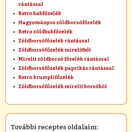
rántással
Retro babfőzelék
Hagyományos zöldborsófőzelék
Retro zöldbabfőzelék
Zöldborsófőzelék rántással
Zöldborsófőzelék mirelitből
Mirelit zöldborsó főzelék rántással
Zöldborsófőzelék paprikás rántással
Retro krumplifőzelék
Zöldborsófőzelék mirelit borsóból
További receptes oldalaim: