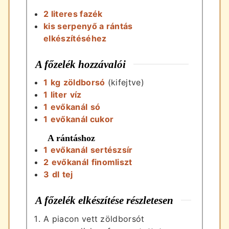
2 literes fazék
kis serpenyő a rántás
elkészítéséhez
A főzelék hozzávalói
1
kg
zöldborsó
(kifejtve)
1
liter
víz
1
evőkanál
só
1
evőkanál
cukor
A rántáshoz
1
evőkanál
sertészsír
2
evőkanál
finomliszt
3
dl
tej
A főzelék elkészítése részletesen
A piacon vett zöldborsót