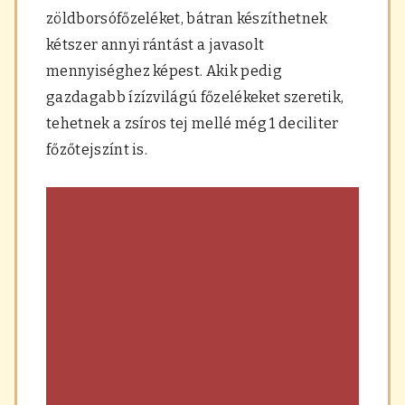
zöldborsófőzeléket, bátran készíthetnek
kétszer annyi rántást a javasolt
mennyiséghez képest. Akik pedig
gazdagabb ízízvilágú főzelékeket szeretik,
tehetnek a zsíros tej mellé még 1 deciliter
főzőtejszínt is.