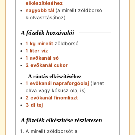
elkészítéséhez
nagyobb tál
(a mirelit zöldborsó
kiolvasztásához)
A főzelék hozzávalói
1
kg
mirelit
zöldborsó
1
liter
víz
1
avőkanál
só
2
evőkanál
cukor
A rántás elkészítéséhez
1
evőkanál
napraforgóolaj
(lehet
olíva vagy kókusz olaj is)
2
evőkanál
finomliszt
3
dl
tej
A főzelék elkészítése részletesen
A mirelit zöldborsót a