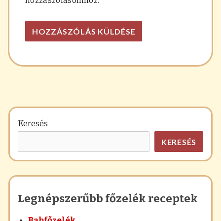
hozzászólásomhoz.
Keresés
KERESÉS
Legnépszerűbb főzelék receptek
Babfőzelék