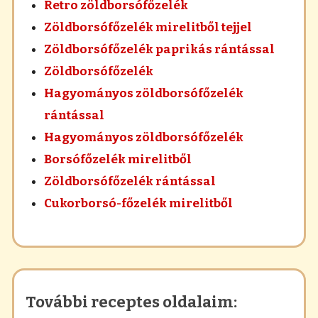
Retro zöldborsófőzelék
Zöldborsófőzelék mirelitből tejjel
Zöldborsófőzelék paprikás rántással
Zöldborsófőzelék
Hagyományos zöldborsófőzelék
rántással
Hagyományos zöldborsófőzelék
Borsófőzelék mirelitből
Zöldborsófőzelék rántással
Cukorborsó-főzelék mirelitből
További receptes oldalaim: