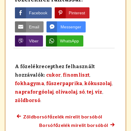
Facebook
Pinterest
Email
Messenger
Viber
WhatsApp
A főzelékrecepthez felhasznált
hozzávalók:
cukor
,
finomliszt
,
fokhagyma
,
fűszerpaprika
,
kókuszolaj
,
napraforgóolaj
,
olívaolaj
,
só
,
tej
,
víz
,
zöldborsó
.
Zöldborsófőzelék mirelit borsóból
Előző
Bejegyzés
Borsófőzelék mirelit borsóból
főzelék
Követke