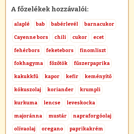
A főzelékek hozzávalói:
alaplé
bab
babérlevél
barnacukor
Cayenne bors
chili
cukor
ecet
fehérbors
feketebors
finomliszt
fokhagyma
főzőtök
fűszerpaprika
kakukkfű
kapor
kefir
keményítő
kókuszolaj
koriander
krumpli
kurkuma
lencse
leveskocka
majoránna
mustár
napraforgóolaj
olívaolaj
oregano
paprikakrém