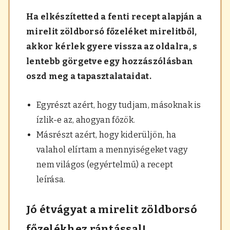
Ha elkészítetted a fenti recept alapján a
mirelit zöldborsó főzeléket mirelitből,
akkor kérlek gyere vissza az oldalra, s
lentebb görgetve egy hozzászólásban
oszd meg a tapasztalataidat.
Egyrészt azért, hogy tudjam, másoknak is
ízlik-e az, ahogyan főzök.
Másrészt azért, hogy kiderüljön, ha
valahol elírtam a mennyiségeket vagy
nem világos (egyértelmű) a recept
leírása.
Jó étvágyat a mirelit zöldborsó
főzelékhez rántással!