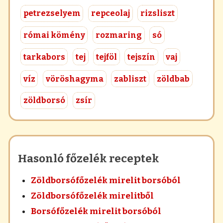
petrezselyem
repceolaj
rizsliszt
római kömény
rozmaring
só
tarkabors
tej
tejföl
tejszín
vaj
víz
vöröshagyma
zabliszt
zöldbab
zöldborsó
zsír
Hasonló főzelék receptek
Zöldborsófőzelék mirelit borsóból
Zöldborsófőzelék mirelitből
Borsófőzelék mirelit borsóból