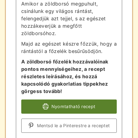
Amikor a zöldborsó megpuhult,
csinálunk egy világos rántást,
felengedjük azt tejjel, s az egészet
hozzákeverjük a megfőtt
zöldborsóhoz.
Majd az egészet készre főzzük, hogy a
rántástól a főzelék besűrűsödjön.
A zöldborsó főzelék hozzávalóinak
pontos mennyiségeihez, a recept
részletes leírásához, és hozzá
kapcsolódó gyakorlatias tippekhez
görgess tovább!
Nyomtatható recept
Mentsd le a Pinterestre a receptet