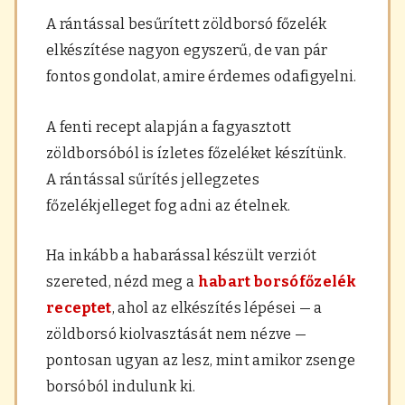
A rántással besűrített zöldborsó főzelék
elkészítése nagyon egyszerű, de van pár
fontos gondolat, amire érdemes odafigyelni.
A fenti recept alapján a fagyasztott
zöldborsóból is ízletes főzeléket készítünk.
A rántással sűrítés jellegzetes
főzelékjelleget fog adni az ételnek.
Ha inkább a habarással készült verziót
szereted, nézd meg a
habart borsófőzelék
receptet
, ahol az elkészítés lépései — a
zöldborsó kiolvasztását nem nézve —
pontosan ugyan az lesz, mint amikor zsenge
borsóból indulunk ki.