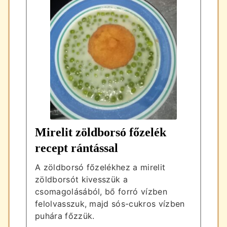
Mirelit zöldborsó főzelék
recept rántással
A zöldborsó főzelékhez a mirelit
zöldborsót kivesszük a
csomagolásából, bő forró vízben
felolvasszuk, majd sós-cukros vízben
puhára főzzük.