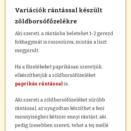
Variációk rántással készült
zöldborsófőzelékre
Aki szereti, a rántásba beletehet 1-2 gerezd
fokhagymát is összezúzva, miután a liszt
megpirult.
Ha a főzelékeket paprikásan szeretjük,
elkészíthetjük a zöldborsófőzeléket
paprikás rántással
is.
Aki szereti a zöldborsófőzeléket sűrűbb
rántással, az nyugodtan készíthet a feni
mennyiséghez kétszer ennyi rántást, aki
pedig ízesebben szereti, tehet a tej mellé