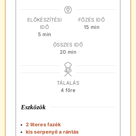
ELŐKÉSZÍTÉSI
FŐZÉS IDŐ
perc
IDŐ
15
min
perc
5
min
ÖSSZES IDŐ
perc
20
min
TÁLALÁS
4
főre
Eszközök
2 literes fazék
kis serpenyő a rántás