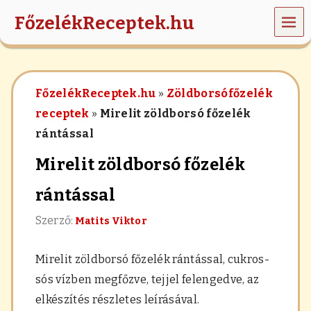
MEN
FőzelékReceptek.hu
Ü
z
ö
l
FőzelékReceptek.hu
»
Zöldborsófőzelék
d
s
receptek
»
Mirelit zöldborsó főzelék
é
rántással
g
e
Mirelit zöldborsó főzelék
k
,
r
rántással
á
n
Szerző:
Matits Viktor
t
á
s
Mirelit zöldborsó főzelék rántással,
cukros-
,
sós vízben megfőzve, tejjel felengedve, az
h
a
elkészítés részletes leírásával.
b