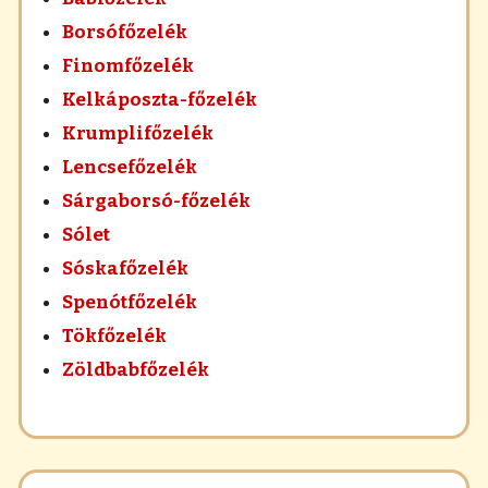
Borsófőzelék
Finomfőzelék
Kelkáposzta-főzelék
Krumplifőzelék
Lencsefőzelék
Sárgaborsó-főzelék
Sólet
Sóskafőzelék
Spenótfőzelék
Tökfőzelék
Zöldbabfőzelék