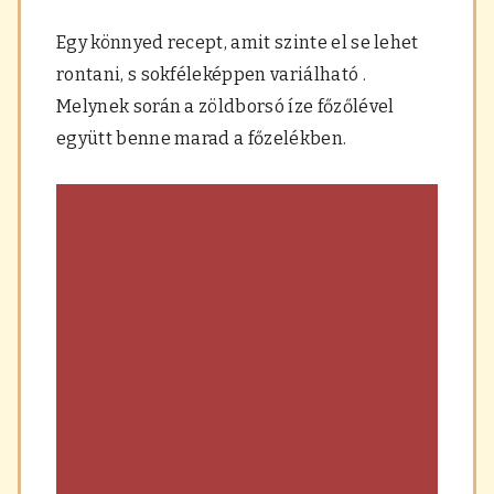
a
r
Egy könnyed recept, amit szinte el se lehet
á
rontani, s sokféleképpen variálható .
s
,
Melynek során a zöldborsó íze főzőlével
f
együtt benne marad a főzelékben.
ű
s
z
e
r
e
k