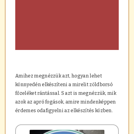
Amihez megnézzük azt, hogyan lehet
könnyedén elkészíteni a mirelit zöldborsó
főzeléket rántással. S azt is megnézzük, mik
azok az apró fogások, amire mindenképpen
érdemes odafigyelni az elkészítés közben.