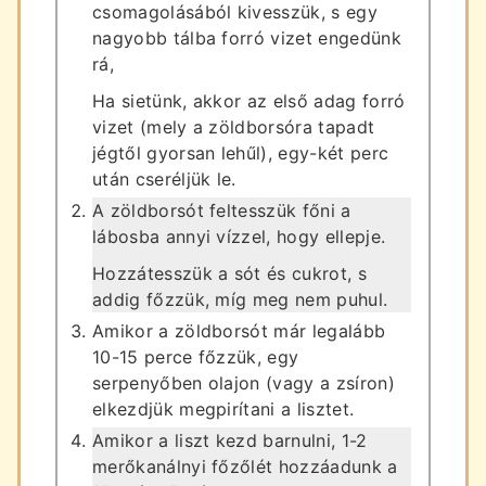
csomagolásából kivesszük, s egy
nagyobb tálba forró vizet engedünk
rá,
Ha sietünk, akkor az első adag forró
vizet (mely a zöldborsóra tapadt
jégtől gyorsan lehűl), egy-két perc
után cseréljük le.
A zöldborsót feltesszük főni a
lábosba annyi vízzel, hogy ellepje.
Hozzátesszük a sót és cukrot, s
addig főzzük, míg meg nem puhul.
Amikor a zöldborsót már legalább
10-15 perce főzzük, egy
serpenyőben olajon (vagy a zsíron)
elkezdjük megpirítani a lisztet.
Amikor a liszt kezd barnulni, 1-2
merőkanálnyi főzőlét hozzáadunk a