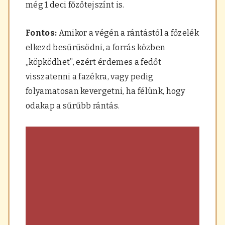
még 1 deci főzőtejszínt is.
Fontos:
Amikor a végén a rántástól a főzelék
elkezd besűrűsödni, a forrás közben
„köpködhet”, ezért érdemes a fedőt
visszatenni a fazékra, vagy pedig
folyamatosan kevergetni, ha félünk, hogy
odakap a sűrűbb rántás.