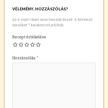
navigáció
recept:
főzelék
VÉLEMÉNY, HOZZÁSZÓLÁS?
recept:
Az e-mail címet nem tesszük közzé.
A kötelező
mezőket
*
karakterrel jelöltük
Recept értékelése
Hozzászólás
*