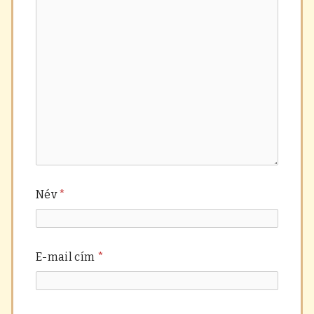
Név
*
E-mail cím
*