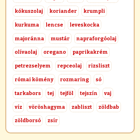
kókuszolaj
koriander
krumpli
kurkuma
lencse
leveskocka
majoránna
mustár
napraforgóolaj
olívaolaj
oregano
paprikakrém
petrezselyem
repceolaj
rizsliszt
római kömény
rozmaring
só
tarkabors
tej
tejföl
tejszín
vaj
víz
vöröshagyma
zabliszt
zöldbab
zöldborsó
zsír