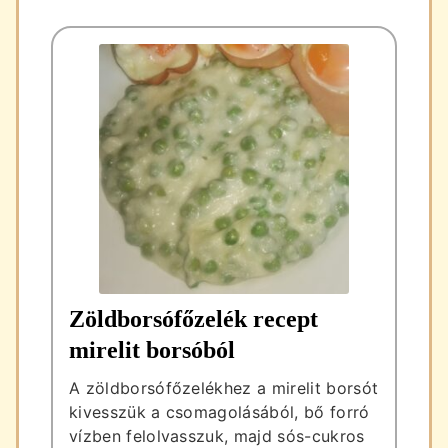
Zöldborsófőzelék recept
mirelit borsóból
A zöldborsófőzelékhez a mirelit borsót
kivesszük a csomagolásából, bő forró
vízben felolvasszuk, majd sós-cukros