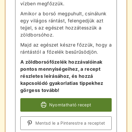
vízben megfőzzük.
Amikor a borsó megpuhult, csinálunk
egy világos rántást, felengedjük azt
tejjel, s az egészet hozzátesszük a
zöldborsóhoz.
Majd az egészet készre főzzük, hogy a
rántástól a főzelék besűrűsödjön.
A zöldborsófőzelék hozzávalóinak
pontos mennyiségeihez, a recept
részletes leírásához, és hozzá
kapcsolódó gyakorlatias tippekhez
görgess tovább!
Nyomtatható recept
Mentsd le a Pinterestre a receptet