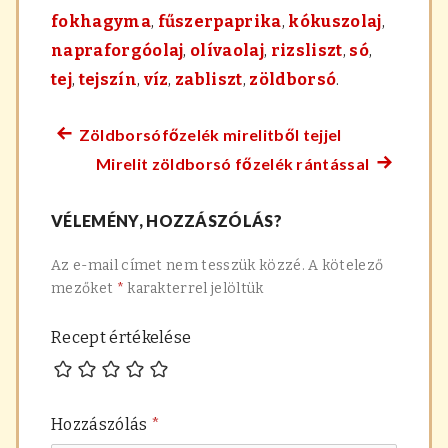
fokhagyma
,
fűszerpaprika
,
kókuszolaj
,
napraforgóolaj
,
olívaolaj
,
rizsliszt
,
só
,
tej
,
tejszín
,
víz
,
zabliszt
,
zöldborsó
.
Zöldborsófőzelék mirelitből tejjel
Előző
Bejegyzés
Mirelit zöldborsó főzelék rántással
főzelék
Követke
navigáció
recept:
főzelék
VÉLEMÉNY, HOZZÁSZÓLÁS?
recept:
Az e-mail címet nem tesszük közzé.
A kötelező
mezőket
*
karakterrel jelöltük
Recept értékelése
Hozzászólás
*