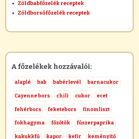
Zöldbabfőzelék receptek
Zöldborsófőzelék receptek
A főzelékek hozzávalói:
alaplé
bab
babérlevél
barnacukor
Cayenne bors
chili
cukor
ecet
fehérbors
feketebors
finomliszt
fokhagyma
főzőtök
fűszerpaprika
kakukkfű
kapor
kefir
keményítő