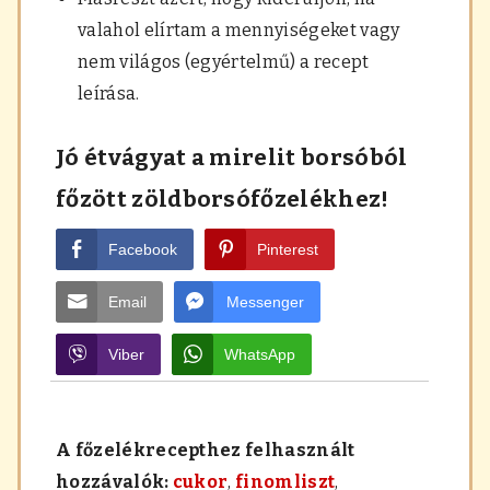
valahol elírtam a mennyiségeket vagy
nem világos (egyértelmű) a recept
leírása.
Jó étvágyat a mirelit borsóból
főzött zöldborsófőzelékhez!
Facebook
Pinterest
Email
Messenger
Viber
WhatsApp
A főzelékrecepthez felhasznált
hozzávalók:
cukor
,
finomliszt
,