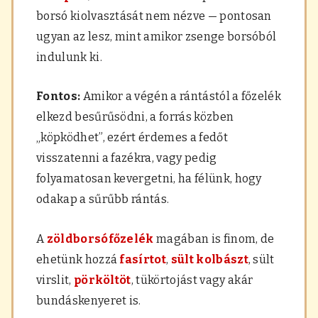
borsó kiolvasztását nem nézve — pontosan
ugyan az lesz, mint amikor zsenge borsóból
indulunk ki.
Fontos:
Amikor a végén a rántástól a főzelék
elkezd besűrűsödni, a forrás közben
„köpködhet”, ezért érdemes a fedőt
visszatenni a fazékra, vagy pedig
folyamatosan kevergetni, ha félünk, hogy
odakap a sűrűbb rántás.
A
zöldborsófőzelék
magában is finom, de
ehetünk hozzá
fasírtot
,
sült kolbászt
, sült
virslit,
pörköltöt
, tükörtojást vagy akár
bundáskenyeret is.