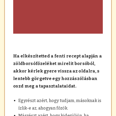
Ha elkészítetted a fenti recept alapján a
zöldborsófőzeléket mirelit borsóból,
akkor kérlek gyere vissza az oldalra, s
lentebb görgetve egy hozzászólásban
oszd meg a tapasztalataidat.
Egyrészt azért, hogy tudjam, másoknak is
ízlik-e az, ahogyan főzök.
Másrészt azért, hogy kiderüljön, ha