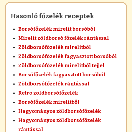
Hasonló főzelék receptek
Borsófőzelék mirelit borsóból
Mirelit zöldborsó főzelék rántással
Zöldborsófőzelék mirelitből
Zöldborsófőzelék fagyasztott borsóból
Zöldborsófőzelék mirelitből tejjel
Borsófőzelék fagyasztott borsóból
Zöldborsófőzelék rántással
Retro zöldborsófőzelék
Borsófőzelék mirelitből
Hagyományos zöldborsófőzelék
Hagyományos zöldborsófőzelék
rántással