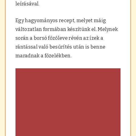
leírásával.
a
r
á
Egy hagyományos recept, melyet máig
s
,
változatlan formában készítünk el. Melynek
f
során a borsó főzőleve révén az ízek a
ű
s
rántással való besűrítés után is benne
z
maradnak a főzelékben.
e
r
e
k