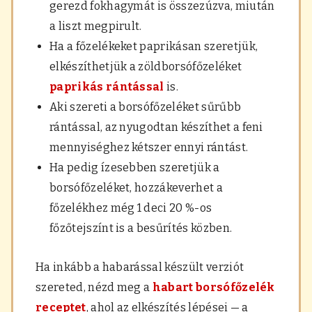
gerezd fokhagymát is összezúzva, miután
a liszt megpirult.
Ha a főzelékeket paprikásan szeretjük,
elkészíthetjük a zöldborsófőzeléket
paprikás rántással
is.
Aki szereti a borsófőzeléket sűrűbb
rántással, az nyugodtan készíthet a feni
mennyiséghez kétszer ennyi rántást.
Ha pedig ízesebben szeretjük a
borsófőzeléket, hozzákeverhet a
főzelékhez még 1 deci 20 %-os
főzőtejszínt is a besűrítés közben.
Ha inkább a habarással készült verziót
szereted, nézd meg a
habart borsófőzelék
receptet
, ahol az elkészítés lépései — a