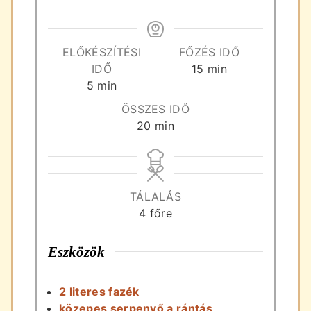
ELŐKÉSZÍTÉSI
FŐZÉS IDŐ
perc
IDŐ
15
min
perc
5
min
ÖSSZES IDŐ
perc
20
min
TÁLALÁS
4
főre
Eszközök
2 literes fazék
közepes serpenyő a rántás