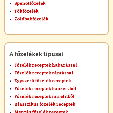
Spenótfőzelék
Tökfőzelék
Zöldbabfőzelék
A főzelékek típusai
Főzelék receptek habarással
Főzelék receptek rántással
Egyszerű főzelék receptek
Főzelék receptek konzervből
Főzelék receptek mirelitből
Klasszikus főzelék receptek
Menzás főzelék receptek