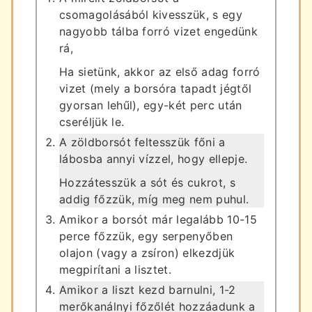
csomagolásából kivesszük, s egy
nagyobb tálba forró vizet engedünk
rá,
Ha sietünk, akkor az első adag forró
vizet (mely a borsóra tapadt jégtől
gyorsan lehűl), egy-két perc után
cseréljük le.
A zöldborsót feltesszük főni a
lábosba annyi vízzel, hogy ellepje.
Hozzátesszük a sót és cukrot, s
addig főzzük, míg meg nem puhul.
Amikor a borsót már legalább 10-15
perce főzzük, egy serpenyőben
olajon (vagy a zsíron) elkezdjük
megpirítani a lisztet.
Amikor a liszt kezd barnulni, 1-2
merőkanálnyi főzőlét hozzáadunk a