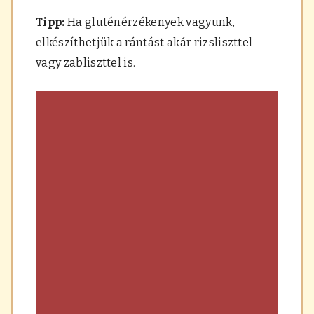
Tipp:
Ha gluténérzékenyek vagyunk,
elkészíthetjük a rántást akár rizsliszttel
vagy zabliszttel is.