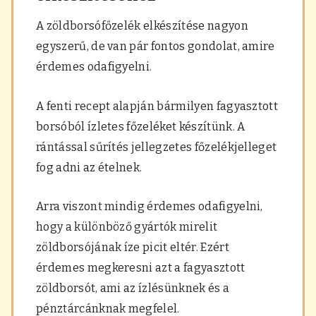
A zöldborsófőzelék elkészítése nagyon
egyszerű, de van pár fontos gondolat, amire
érdemes odafigyelni.
A fenti recept alapján bármilyen fagyasztott
borsóból ízletes főzeléket készítünk. A
rántással sűrítés jellegzetes főzelékjelleget
fog adni az ételnek.
Arra viszont mindig érdemes odafigyelni,
hogy a különböző gyártók mirelit
zöldborsójának íze picit eltér. Ezért
érdemes megkeresni azt a fagyasztott
zöldborsót, ami az ízlésünknek és a
pénztárcánknak megfelel.