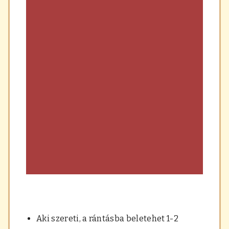
Aki szereti, a rántásba beletehet 1-2