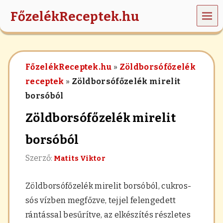
MEN
FőzelékReceptek.hu
Ü
z
ö
l
FőzelékReceptek.hu
»
Zöldborsófőzelék
d
s
receptek
»
Zöldborsófőzelék mirelit
é
borsóból
g
e
Zöldborsófőzelék mirelit
k
,
r
borsóból
á
n
Szerző:
Matits Viktor
t
á
s
Zöldborsófőzelék mirelit borsóból, cukros-
,
sós vízben megfőzve, tejjel felengedett
h
a
rántással besűrítve, az elkészítés részletes
b