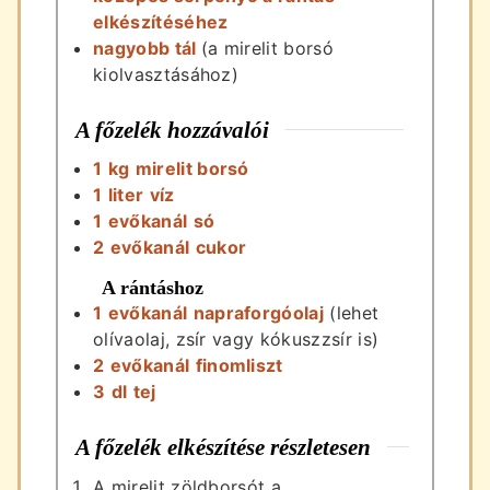
elkészítéséhez
nagyobb tál
(a mirelit borsó
kiolvasztásához)
A főzelék hozzávalói
1
kg
mirelit borsó
1
liter
víz
1
evőkanál
só
2
evőkanál
cukor
A rántáshoz
1
evőkanál
napraforgóolaj
(lehet
olívaolaj, zsír vagy kókuszzsír is)
2
evőkanál
finomliszt
3
dl
tej
A főzelék elkészítése részletesen
A mirelit zöldborsót a