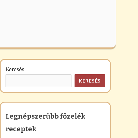
Keresés
KERESÉS
Legnépszerűbb főzelék
receptek