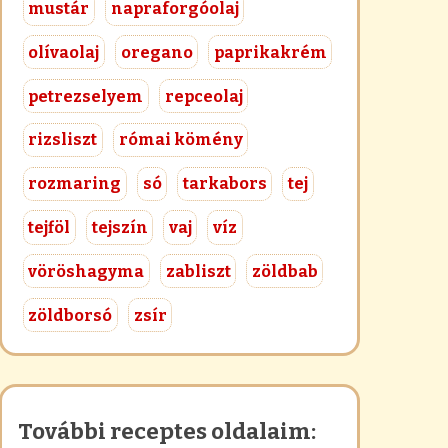
mustár
napraforgóolaj
olívaolaj
oregano
paprikakrém
petrezselyem
repceolaj
rizsliszt
római kömény
rozmaring
só
tarkabors
tej
tejföl
tejszín
vaj
víz
vöröshagyma
zabliszt
zöldbab
zöldborsó
zsír
További receptes oldalaim: