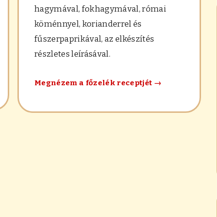
hagymával, fokhagymával, római
köménnyel, korianderrel és
fűszerpaprikával, az elkészítés
részletes leírásával.
nyos
Sárgaborsó-
Megnézem a főzelék receptjét
→
só-
főzelék