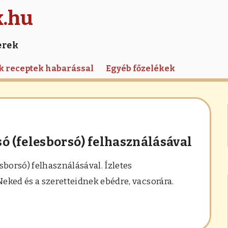
k.hu
erek
k receptek habarással
Egyéb főzelékek
ó (felesborsó) felhasználásával
sborsó) felhasználásával. Ízletes
eked és a szeretteidnek ebédre, vacsorára.