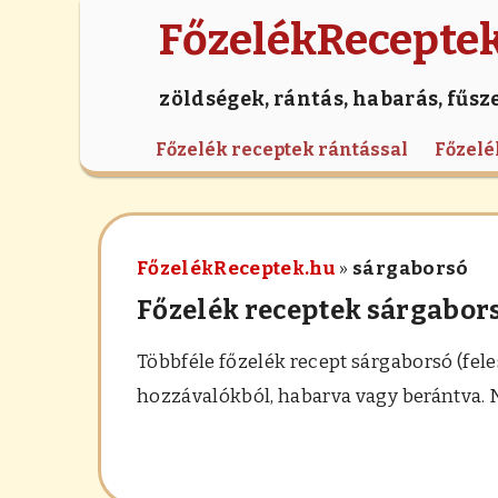
FőzelékRecepte
zöldségek, rántás, habarás, fűsz
Főzelék receptek rántással
Főzelé
FőzelékReceptek.hu
»
sárgaborsó
Főzelék receptek sárgabors
Többféle főzelék recept sárgaborsó (fele
hozzávalókból, habarva vagy berántva. N