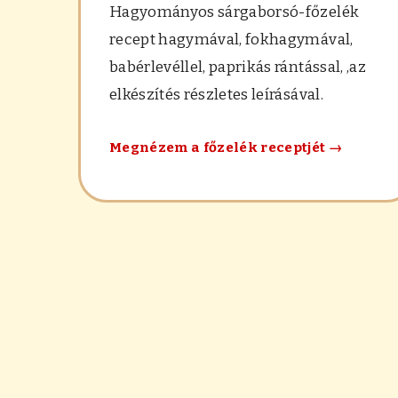
Hagyományos sárgaborsó-főzelék
recept hagymával, fokhagymával,
babérlevéllel, paprikás rántással, ,az
elkészítés részletes leírásával.
Hagyomá
Megnézem a főzelék receptjét
→
sárgabor
főzelék