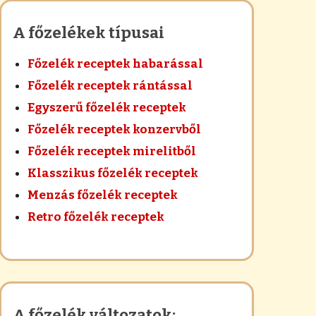
A főzelékek típusai
Főzelék receptek habarással
Főzelék receptek rántással
Egyszerű főzelék receptek
Főzelék receptek konzervből
Főzelék receptek mirelitből
Klasszikus főzelék receptek
Menzás főzelék receptek
Retro főzelék receptek
A főzelék változatok: