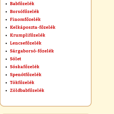
Babfőzelék
Borsófőzelék
Finomfőzelék
Kelkáposzta-főzelék
Krumplifőzelék
Lencsefőzelék
Sárgaborsó-főzelék
Sólet
Sóskafőzelék
Spenótfőzelék
Tökfőzelék
Zöldbabfőzelék