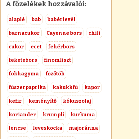
A főzelékek hozzávalói:
alaplé
bab
babérlevél
barnacukor
Cayenne bors
chili
cukor
ecet
fehérbors
feketebors
finomliszt
fokhagyma
főzőtök
fűszerpaprika
kakukkfű
kapor
kefir
keményítő
kókuszolaj
koriander
krumpli
kurkuma
lencse
leveskocka
majoránna