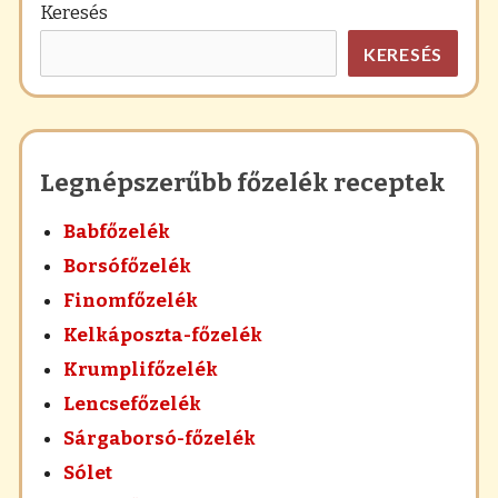
Keresés
KERESÉS
Legnépszerűbb főzelék receptek
Babfőzelék
Borsófőzelék
Finomfőzelék
Kelkáposzta-főzelék
Krumplifőzelék
Lencsefőzelék
Sárgaborsó-főzelék
Sólet