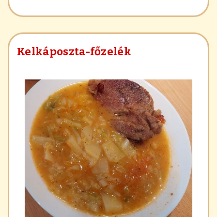
krumpli
nélkül
Kelkáposzta-főzelék