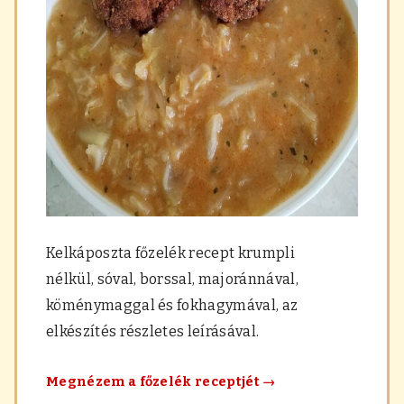
a
r
á
s
,
f
ű
s
z
e
r
e
k
Kelkáposzta főzelék recept krumpli
nélkül, sóval, borssal, majoránnával,
köménymaggal és fokhagymával, az
elkészítés részletes leírásával.
Kelkáposzta
Megnézem a főzelék receptjét
→
főzelék