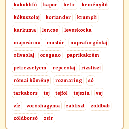
kakukkfű
kapor
kefir
keményítő
kókuszolaj
koriander
krumpli
kurkuma
lencse
leveskocka
majoránna
mustár
napraforgóolaj
olívaolaj
oregano
paprikakrém
petrezselyem
repceolaj
rizsliszt
római kömény
rozmaring
só
tarkabors
tej
tejföl
tejszín
vaj
víz
vöröshagyma
zabliszt
zöldbab
zöldborsó
zsír