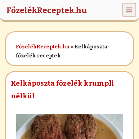
MEN
FőzelékReceptek.hu
Ü
z
ö
l
d
FőzelékReceptek.hu
»
Kelkáposzta-
s
é
főzelék receptek
g
e
k
,
Kelkáposzta főzelék krumpli
r
á
nélkül
n
t
á
s
,
h
a
b