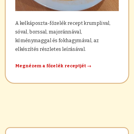
A kelkáposzta-főzelék recept krumplival,
sóval, borssal, majoránnával,
köménymaggal és fokhagymával, az
elkészítés részletes leírásával.
Kelkáposzta-
Megnézem a főzelék receptjét
→
főzelék