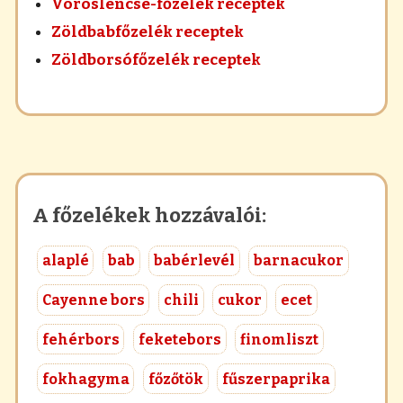
Vöröslencse-főzelék receptek
Zöldbabfőzelék receptek
Zöldborsófőzelék receptek
A főzelékek hozzávalói:
alaplé
bab
babérlevél
barnacukor
Cayenne bors
chili
cukor
ecet
fehérbors
feketebors
finomliszt
fokhagyma
főzőtök
fűszerpaprika