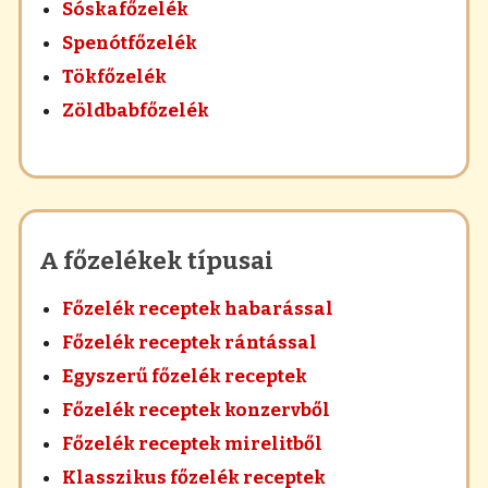
Sóskafőzelék
Spenótfőzelék
Tökfőzelék
Zöldbabfőzelék
A főzelékek típusai
Főzelék receptek habarással
Főzelék receptek rántással
Egyszerű főzelék receptek
Főzelék receptek konzervből
Főzelék receptek mirelitből
Klasszikus főzelék receptek