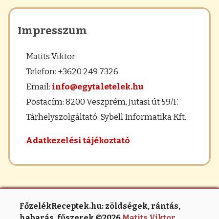
Impresszum
Matits Viktor
Telefon: +3620 249 7326
Email:
info@egytaletelek.hu
Postacím: 8200 Veszprém, Jutasi út 59/F.
Tárhelyszolgáltató: Sybell Informatika Kft.
Adatkezelési tájékoztató
FőzelékReceptek.hu: zöldségek, rántás,
habarás, fűszerek ©2026
Matits Viktor