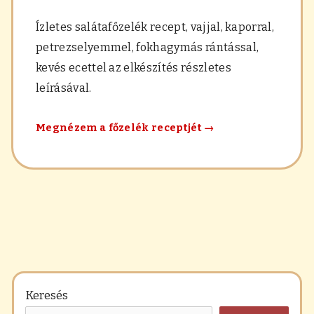
Ízletes salátafőzelék recept, vajjal, kaporral,
petrezselyemmel, fokhagymás rántással,
kevés ecettel az elkészítés részletes
leírásával.
Salátafőzelék
Megnézem a főzelék receptjét
→
Keresés