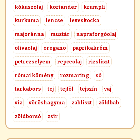
kókuszolaj
koriander
krumpli
kurkuma
lencse
leveskocka
majoránna
mustár
napraforgóolaj
olívaolaj
oregano
paprikakrém
petrezselyem
repceolaj
rizsliszt
római kömény
rozmaring
só
tarkabors
tej
tejföl
tejszín
vaj
víz
vöröshagyma
zabliszt
zöldbab
zöldborsó
zsír