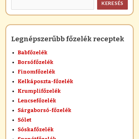
KERESÉS
Legnépszerűbb főzelék receptek
Babfőzelék
Borsófőzelék
Finomfőzelék
Kelkáposzta-főzelék
Krumplifőzelék
Lencsefőzelék
Sárgaborsó-főzelék
Sólet
Sóskafőzelék