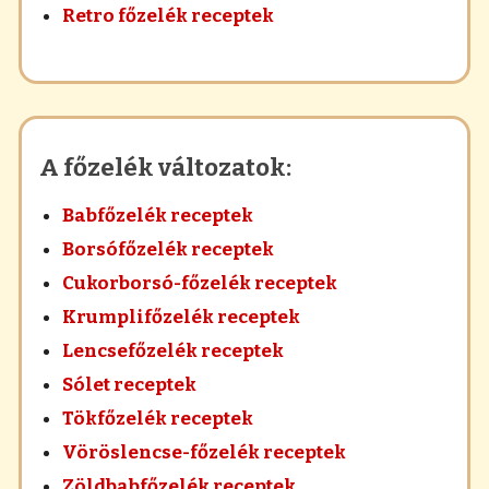
Retro főzelék receptek
A főzelék változatok:
Babfőzelék receptek
Borsófőzelék receptek
Cukorborsó-főzelék receptek
Krumplifőzelék receptek
Lencsefőzelék receptek
Sólet receptek
Tökfőzelék receptek
Vöröslencse-főzelék receptek
Zöldbabfőzelék receptek