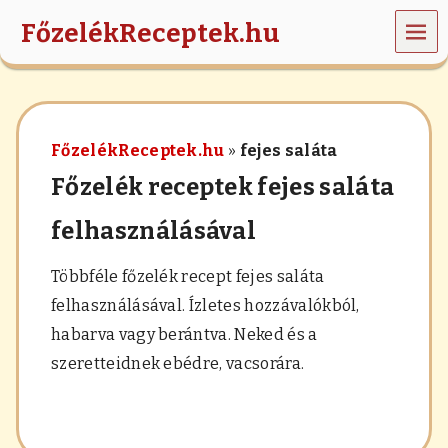
MEN
FőzelékReceptek.hu
Ü
z
ö
l
d
FőzelékReceptek.hu
»
fejes saláta
s
é
Főzelék receptek fejes saláta
g
e
felhasználásával
k
,
r
Többféle főzelék recept fejes saláta
á
felhasználásával. Ízletes hozzávalókból,
n
t
habarva vagy berántva. Neked és a
á
szeretteidnek ebédre, vacsorára.
s
,
h
a
b