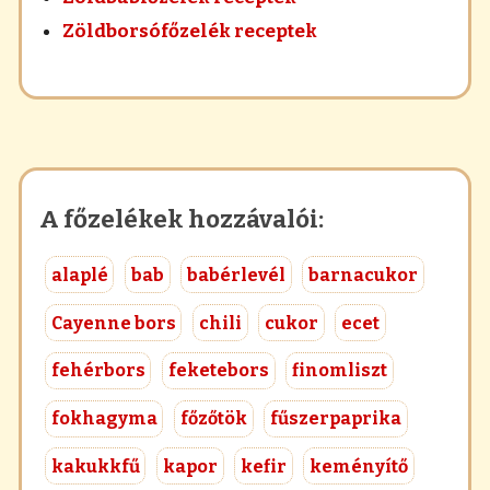
Zöldborsófőzelék receptek
A főzelékek hozzávalói:
alaplé
bab
babérlevél
barnacukor
Cayenne bors
chili
cukor
ecet
fehérbors
feketebors
finomliszt
fokhagyma
főzőtök
fűszerpaprika
kakukkfű
kapor
kefir
keményítő