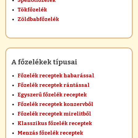
Spenótfőzelék
Tökfőzelék
Zöldbabfőzelék
A főzelékek típusai
Főzelék receptek habarással
Főzelék receptek rántással
Egyszerű főzelék receptek
Főzelék receptek konzervből
Főzelék receptek mirelitből
Klasszikus főzelék receptek
Menzás főzelék receptek