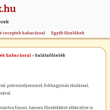
k.hu
erek
k receptek habarással
Egyéb főzelékek
tek habarással
»
Salátafőzelék
porral, petrezselyemmel, fokhagymás rántással,
ásával.
 mártva finom, hanem főzelékként elkészítve is.