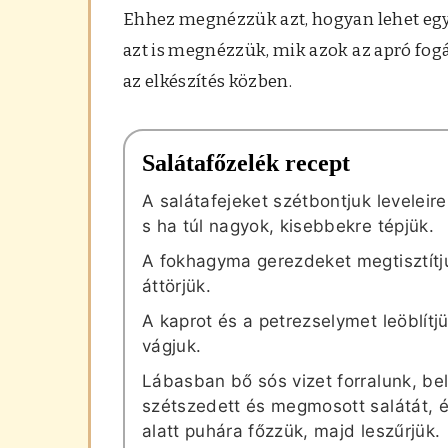
Ehhez megnézzük azt, hogyan lehet egys
azt is megnézzük, mik azok az apró fo
az elkészítés közben.
Salátafőzelék recept
A salátafejeket szétbontjuk levelei
s ha túl nagyok, kisebbekre tépjük.
A fokhagyma gerezdeket megtisztítj
áttörjük.
A kaprot és a petrezselymet leöblítj
vágjuk.
Lábasban bő sós vizet forralunk, be
szétszedett és megmosott salátát, 
alatt puhára főzzük, majd leszűrjük.