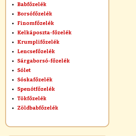
Babfőzelék
Borsófőzelék
Finomfőzelék
Kelkáposzta-főzelék
Krumplifőzelék
Lencsefőzelék
Sárgaborsó-főzelék
Sólet
Sóskafőzelék
Spenótfőzelék
Tökfőzelék
Zöldbabfőzelék