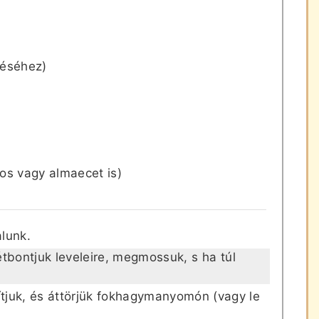
téséhez)
yos vagy almaecet is)
alunk.
zétbontjuk leveleire, megmossuk, s ha túl
tjuk, és áttörjük fokhagymanyomón (vagy le