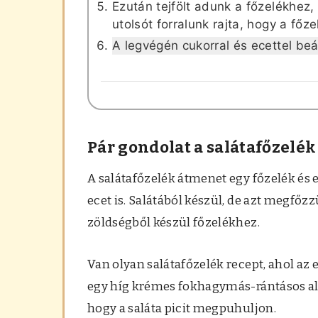
Ezután tejfölt adunk a főzelékhez,
utolsót forralunk rajta, hogy a főz
A legvégén cukorral és ecettel beál
Pár gondolat a salátafőzelék
A salátafőzelék átmenet egy főzelék és 
ecet is. Salátából készül, de azt megfő
zöldségből készül főzelékhez.
Van olyan salátafőzelék recept, ahol az 
egy híg krémes fokhagymás-rántásos alap
hogy a saláta picit megpuhuljon.