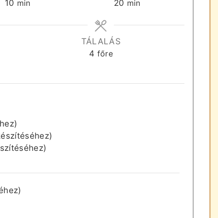
perc
perc
10
min
20
min
TÁLALÁS
4
főre
éhez)
készítéséhez)
észítéséhez)
séhez)