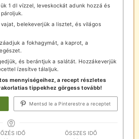
jük 1 dl vízzel, leveskockát adunk hozzá és
pároljuk.
ajat, belekeverjük a lisztet, és világos
zzáadjuk a fokhagymát, a kaprot, a
 egészet.
gedjük, és berántjuk a salátát. Hozzákeverjük
ecettel ízesítve tálaljuk.
tos mennyiségeihez, a recept részletes
yakorlatias tippekhez görgess tovább!
Mentsd le a Pinterestre a receptet
FŐZÉS IDŐ
ÖSSZES IDŐ