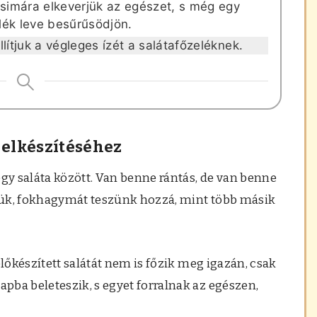
 simára elkeverjük az egészet, s még egy
elék leve besűrűsödjön.
lítjuk a végleges ízét a salátafőzeléknek.
 elkészítéséhez
egy saláta között. Van benne rántás, de van benne
zzük, fokhagymát teszünk hozzá, mint több másik
előkészített salátát nem is főzik meg igazán, csak
ba beleteszik, s egyet forralnak az egészen,