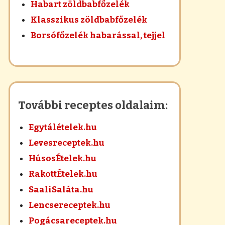
Habart zöldbabfőzelék
Klasszikus zöldbabfőzelék
Borsófőzelék habarással, tejjel
További receptes oldalaim:
Egytálételek.hu
Levesreceptek.hu
HúsosÉtelek.hu
RakottÉtelek.hu
SaaliSaláta.hu
Lencsereceptek.hu
Pogácsareceptek.hu