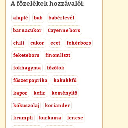
A főzelékek hozzávalói:
alaplé
bab
babérlevél
barnacukor
Cayenne bors
chili
cukor
ecet
fehérbors
feketebors
finomliszt
fokhagyma
főzőtök
fűszerpaprika
kakukkfű
kapor
kefir
keményítő
kókuszolaj
koriander
krumpli
kurkuma
lencse