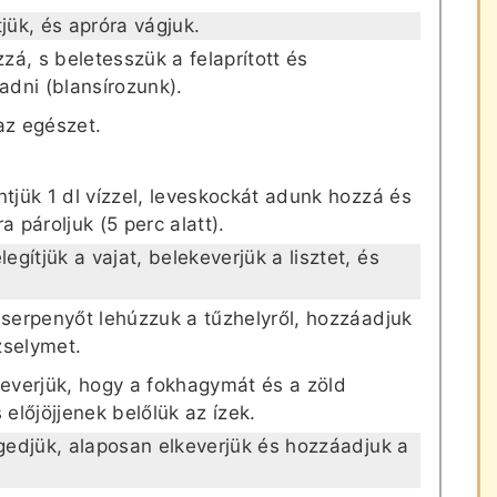
jük, és apróra vágjuk.
zzá, s beletesszük a felaprított és
adni (blansírozunk).
az egészet.
ntjük 1 dl vízzel, leveskockát adunk hozzá és
a pároljuk (5 perc alatt).
gítjük a vajat, belekeverjük a lisztet, és
 serpenyőt lehúzzuk a tűzhelyről, hozzáadjuk
zselymet.
everjük, hogy a fokhagymát és a zöld
 előjöjjenek belőlük az ízek.
ngedjük, alaposan elkeverjük és hozzáadjuk a