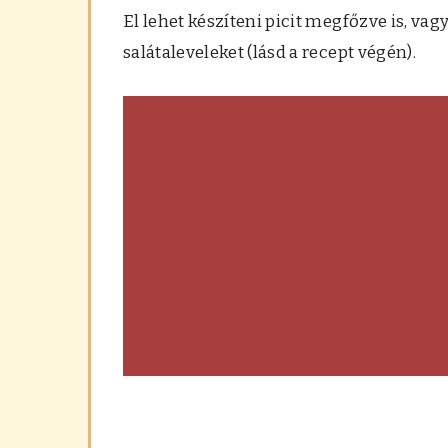
El lehet készíteni picit megfőzve is, vag
salátaleveleket (lásd a recept végén).