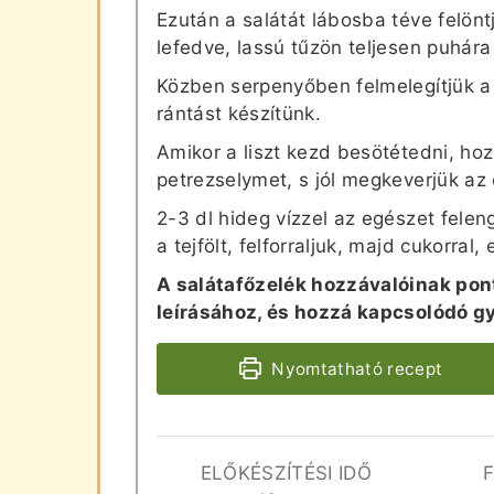
Ezután a salátát lábosba téve felönt
lefedve, lassú tűzön teljesen puhára 
Közben serpenyőben felmelegítjük a v
rántást készítünk.
Amikor a liszt kezd besötétedni, ho
petrezselymet, s jól megkeverjük az
2-3 dl hideg vízzel az egészet felen
a tejfölt, felforraljuk, majd cukorral, 
A salátafőzelék hozzávalóinak pon
leírásához, és hozzá kapcsolódó g
Nyomtatható recept
ELŐKÉSZÍTÉSI IDŐ