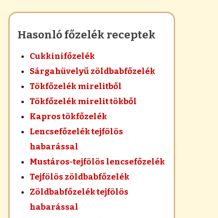
Hasonló főzelék receptek
Cukkinifőzelék
Sárgahüvelyű zöldbabfőzelék
Tökfőzelék mirelitből
Tökfőzelék mirelit tökből
Kapros tökfőzelék
Lencsefőzelék tejfölös
habarással
Mustáros-tejfölös lencsefőzelék
Tejfölös zöldbabfőzelék
Zöldbabfőzelék tejfölös
habarással