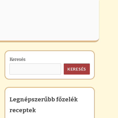
Keresés
KERESÉS
Legnépszerűbb főzelék
receptek