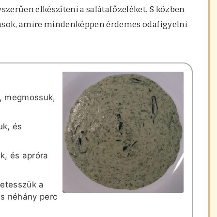
zerűen elkészíteni a salátafőzeléket. S közben
gások, amire mindenképpen érdemes odafigyelni
re, megmossuk,
uk, és
ük, és apróra
letesszük a
és néhány perc