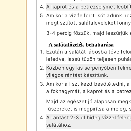
A kaprot és a petrezselymet leöblít
Amikor a víz felforrt, sót adunk ho
megtisztított salátaleveleket fonny
3-4 percig főzzük, majd leszűrjük 
A salátafőzelék behabarása
Ezután a salátát lábosba téve felö
lefedve, lassú tűzön teljesen puhár
Közben egy kis serpenyőben felmele
világos rántást készítünk.
Amikor a liszt kezd besötétedni, a
a fokhagymát, a kaprot és a petre
Majd az egészet jó alaposan megk
fűszereket is megpirítsa a meleg, s
A rántást 2-3 dl hideg vízzel fele
salátához.