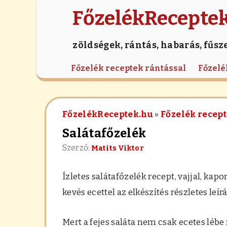
FőzelékRecepte
zöldségek, rántás, habarás, fűsz
Főzelék receptek rántással
Főzelé
FőzelékReceptek.hu
»
Főzelék recep
Salátafőzelék
Szerző:
Matits Viktor
Ízletes salátafőzelék recept, vajjal, ka
kevés ecettel az elkészítés részletes leír
Mert a fejes saláta nem csak ecetes lébe