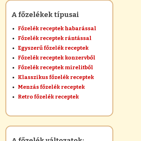
A főzelékek típusai
Főzelék receptek habarással
Főzelék receptek rántással
Egyszerű főzelék receptek
Főzelék receptek konzervből
Főzelék receptek mirelitből
Klasszikus főzelék receptek
Menzás főzelék receptek
Retro főzelék receptek
A főzelék változatok: