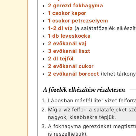
2
gerezd
fokhagyma
1
csokor
kapor
1
csokor
petrezselyem
1-2
dl
víz
(a salátafőzelék elkészí
1
db
leveskocka
2
evőkanál
vaj
3
evőkanál
liszt
2
dl
tejföl
2
evőkanál
cukor
2
evőkanál
borecet
(lehet tárkon
A főzelék elkészítése részletesen
Lábosban másfél liter vizet felforr
Míg a víz felforr a salátafejeket s
nagyok, kisebbekre tépjük.
A fokhagyma gerezdeket megtisztí
is reszelhetjük).