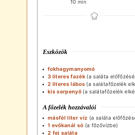
perc
10
min
Eszközök
fokhagymanyomó
3 literes fazék
(a saláta előfőzés
2 literes lábos
(a salátafőzelék el
kis serpenyő
(a salátafőzelék elk
A főzelék hozzávalói
másfél
liter
víz
(a saláta előfőzé
1
evőkanál
só
(a főzővízbe)
2
fej
saláta