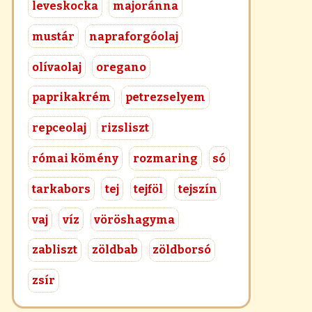
leveskocka
majoránna
mustár
napraforgóolaj
olívaolaj
oregano
paprikakrém
petrezselyem
repceolaj
rizsliszt
római kömény
rozmaring
só
tarkabors
tej
tejföl
tejszín
vaj
víz
vöröshagyma
zabliszt
zöldbab
zöldborsó
zsír