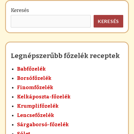
Keresés
KERESÉS
Legnépszerűbb főzelék receptek
Babfőzelék
Borsófőzelék
Finomfőzelék
Kelkáposzta-főzelék
Krumplifőzelék
Lencsefőzelék
Sárgaborsó-főzelék
Sólet