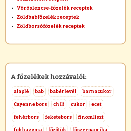
Vöröslencse-főzelék receptek
Zöldbabfőzelék receptek
Zöldborsófőzelék receptek
A főzelékek hozzávalói:
alaplé
bab
babérlevél
barnacukor
Cayenne bors
chili
cukor
ecet
fehérbors
feketebors
finomliszt
fokhagyma
főzőtök
fűszerpaprika