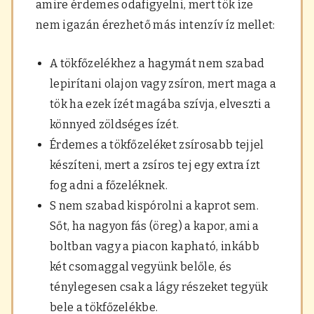
amire érdemes odafigyelni, mert tök íze
nem igazán érezhető más intenzív íz mellet:
A tökfőzelékhez a hagymát nem szabad
lepirítani olajon vagy zsíron, mert maga a
tök ha ezek ízét magába szívja, elveszti a
könnyed zöldséges ízét.
Érdemes a tökfőzeléket zsírosabb tejjel
készíteni, mert a zsíros tej egy extra ízt
fog adni a főzeléknek.
S nem szabad kispórolni a kaprot sem.
Sőt, ha nagyon fás (öreg) a kapor, ami a
boltban vagy a piacon kapható, inkább
két csomaggal vegyünk belőle, és
ténylegesen csak a lágy részeket tegyük
bele a tökfőzelékbe.