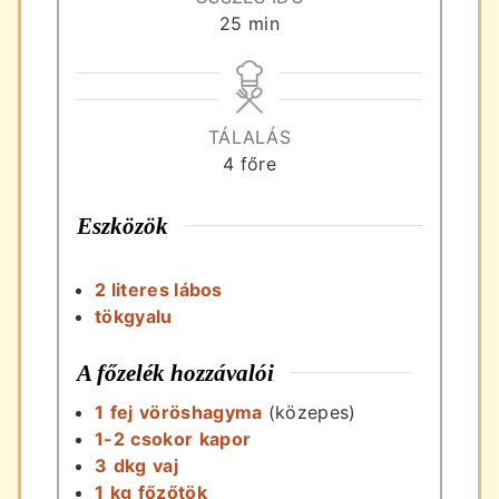
perc
25
min
TÁLALÁS
4
főre
Eszközök
2 literes lábos
tökgyalu
A főzelék hozzávalói
1
fej
vöröshagyma
(közepes)
1-2
csokor
kapor
3
dkg
vaj
1
kg
főzőtök