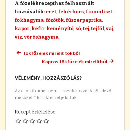
A főzelékrecepthez felhasznált
hozzávalók:
ecet
,
fehérbors
,
finomliszt
,
fokhagyma
,
főzőtök
,
fűszerpaprika
,
kapor
,
kefir
,
keményítő
,
só
,
tej
,
tejföl
,
vaj
,
víz
,
vöröshagyma
.
Tökfőzelék mirelit tökből
Előző
Bejegyzés
Kapros tökfőzelék mirelitből
főzelék
Követke
navigáció
recept:
főzelék
VÉLEMÉNY, HOZZÁSZÓLÁS?
recept:
Az e-mail címet nem tesszük közzé.
A kötelező
mezőket
*
karakterrel jelöltük
Recept értékelése