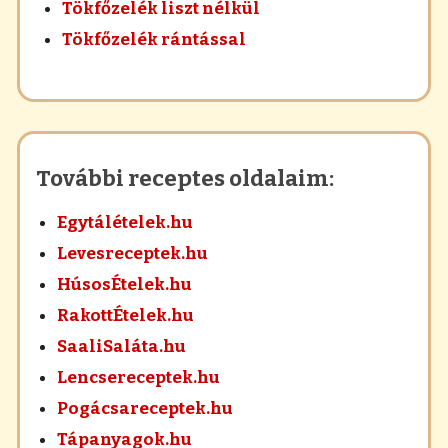
Tökfőzelék liszt nélkül
Tökfőzelék rántással
További receptes oldalaim:
Egytálételek.hu
Levesreceptek.hu
HúsosÉtelek.hu
RakottÉtelek.hu
SaaliSaláta.hu
Lencsereceptek.hu
Pogácsareceptek.hu
Tápanyagok.hu