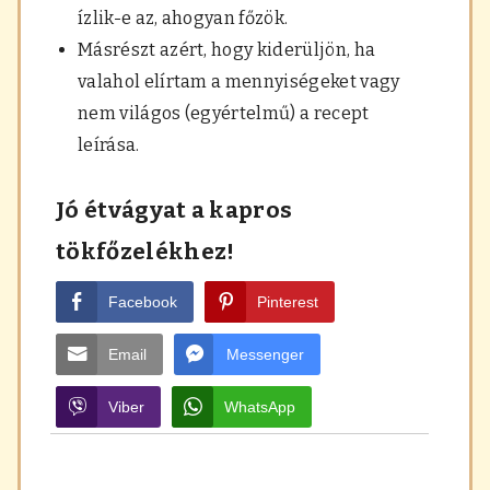
ízlik-e az, ahogyan főzök.
Másrészt azért, hogy kiderüljön, ha
valahol elírtam a mennyiségeket vagy
nem világos (egyértelmű) a recept
leírása.
Jó étvágyat a kapros
tökfőzelékhez!
Facebook
Pinterest
Email
Messenger
Viber
WhatsApp