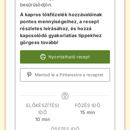
besűrűsödjön.
A kapros tökfőzelék hozzávalóinak
pontos mennyiségeihez, a recept
részletes leírásához, és hozzá
kapcsolódó gyakorlatias tippekhez
görgess tovább!
Nyomtatható recept
Mentsd le a Pinterestre a receptet
ELŐKÉSZÍTÉSI
FŐZÉS IDŐ
perc
IDŐ
15
min
perc
10
min
ÖSSZES IDŐ