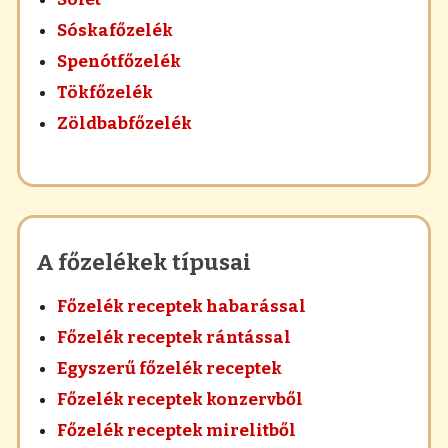
Sóskafőzelék
Spenótfőzelék
Tökfőzelék
Zöldbabfőzelék
A főzelékek típusai
Főzelék receptek habarással
Főzelék receptek rántással
Egyszerű főzelék receptek
Főzelék receptek konzervből
Főzelék receptek mirelitből