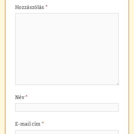
Hozzászólás
*
Név
*
E-mail cím
*