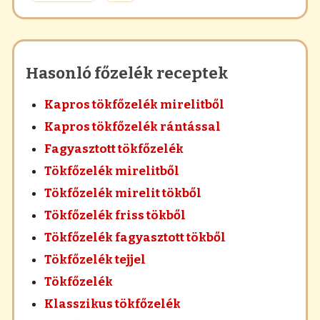
Hasonló főzelék receptek
Kapros tökfőzelék mirelitből
Kapros tökfőzelék rántással
Fagyasztott tökfőzelék
Tökfőzelék mirelitből
Tökfőzelék mirelit tökből
Tökfőzelék friss tökből
Tökfőzelék fagyasztott tökből
Tökfőzelék tejjel
Tökfőzelék
Klasszikus tökfőzelék