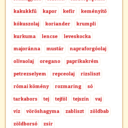
kakukkfű
kapor
kefir
keményítő
kókuszolaj
koriander
krumpli
kurkuma
lencse
leveskocka
majoránna
mustár
napraforgóolaj
olívaolaj
oregano
paprikakrém
petrezselyem
repceolaj
rizsliszt
római kömény
rozmaring
só
tarkabors
tej
tejföl
tejszín
vaj
víz
vöröshagyma
zabliszt
zöldbab
zöldborsó
zsír