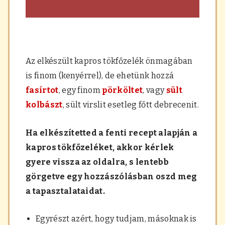
Az elkészült kapros tökfőzelék önmagában
is finom (kenyérrel), de ehetünk hozzá
fasírtot
, egy finom
pörköltet
, vagy
sült
kolbászt
, sült virslit esetleg főtt debrecenit.
Ha elkészítetted a fenti recept alapján a
kapros tökfőzeléket, akkor kérlek
gyere vissza az oldalra, s lentebb
görgetve egy hozzászólásban oszd meg
a tapasztalataidat.
Egyrészt azért, hogy tudjam, másoknak is