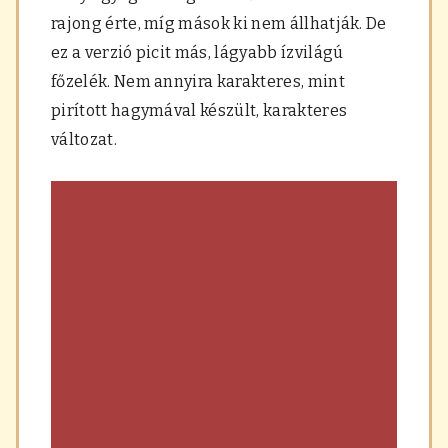
a
rajong érte, míg mások ki nem állhatják. De
r
á
ez a verzió picit más, lágyabb ízvilágú
s
főzelék. Nem annyira karakteres, mint
,
f
pirított hagymával készült, karakteres
ű
változat.
s
z
e
r
e
k