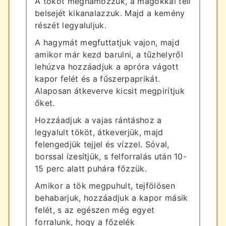
A tököt meghámozzuk, a magokkal teli
belsejét kikanalazzuk. Majd a kemény
részét legyaluljuk.
A hagymát megfuttatjuk vajon, majd
amikor már kezd barulni, a tűzhelyről
lehúzva hozzáadjuk a apróra vágott
kapor felét és a fűszerpaprikát.
Alaposan átkeverve kicsit megpirítjuk
őket.
Hozzáadjuk a vajas rántáshoz a
legyalult tököt, átkeverjük, majd
felengedjük tejjel és vízzel. Sóval,
borssal ízesítjük, s felforralás után 10-
15 perc alatt puhára főzzük.
Amikor a tök megpuhult, tejfölösen
behabarjuk, hozzáadjuk a kapor másik
felét, s az egészen még egyet
forralunk, hogy a főzelék