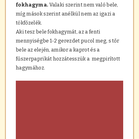
fokhagyma.
Valaki szerint nem való bele,
míg mások szerint anélkül nem az igazi a
tökfőzelék.
Aki tesz bele fokhagymát, az a fenti
mennyiségbe 1-2 gerezdet pucol meg, s tőr
bele az elején, amikor a kaprot és a
fűszerpaprikát hozzátesszük a megpirított
hagymához.