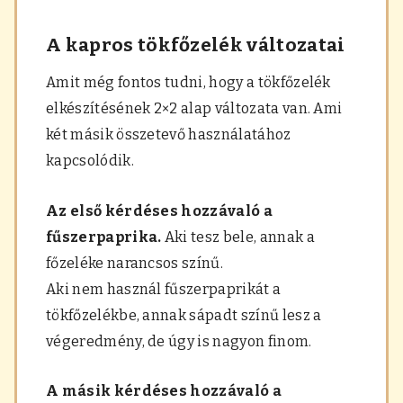
A kapros tökfőzelék változatai
Amit még fontos tudni, hogy a tökfőzelék
elkészítésének 2×2 alap változata van. Ami
két másik összetevő használatához
kapcsolódik.
Az első kérdéses hozzávaló
a
fűszerpaprika.
Aki tesz bele, annak a
főzeléke narancsos színű.
Aki nem használ fűszerpaprikát a
tökfőzelékbe, annak sápadt színű lesz a
végeredmény, de úgy is nagyon finom.
A másik kérdéses hozzávaló a