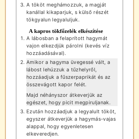
A tököt meghámozzuk, a magját
kanállal kikaparjuk, s külső részét
tökgyalun legyaluljuk.
A kapros tökfőzelék elkészítése
A lábosban a felaprított hagymát
vajon elkezdjük párolni (kevés víz
hozzáadásával).
Amikor a hagyma üvegessé vált, a
lábost lehúzzuk a tűzhelyről,
hozzáadjuk a fűszerpaprikát és az
összevágott kapor felét.
Majd néhányszor átkeverjük az
egészet, hogy picit megpiruljanak.
Ezután hozzáadjuk a legyalult tököt,
egyszer átkeverjük a hagymás-vajas
alappal, hogy egyenletesen
elkeveredjen.