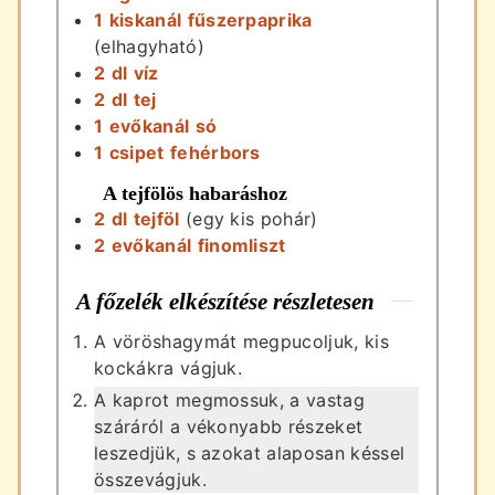
1
kiskanál
fűszerpaprika
(elhagyható)
2
dl
víz
2
dl
tej
1
evőkanál
só
1
csipet
fehérbors
A tejfölös habaráshoz
2
dl
tejföl
(egy kis pohár)
2
evőkanál
finomliszt
A főzelék elkészítése részletesen
A vöröshagymát megpucoljuk, kis
kockákra vágjuk.
A kaprot megmossuk, a vastag
száráról a vékonyabb részeket
leszedjük, s azokat alaposan késsel
összevágjuk.