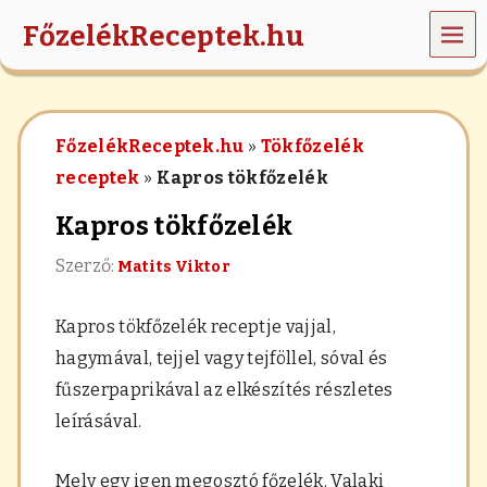
MEN
FőzelékReceptek.hu
Ü
z
ö
l
FőzelékReceptek.hu
»
Tökfőzelék
d
s
receptek
»
Kapros tökfőzelék
é
g
Kapros tökfőzelék
e
k
Szerző:
Matits Viktor
,
r
á
Kapros tökfőzelék receptje vajjal,
n
t
hagymával, tejjel vagy tejföllel, sóval és
á
fűszerpaprikával az elkészítés részletes
s
,
leírásával.
h
a
b
Mely egy igen megosztó főzelék. Valaki