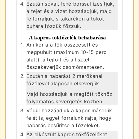
Ezután sóval, fehérborssal ízesítjük,
a tejet és a vizet hozzáadjuk, majd
felforraljuk, s takarékon a tököt
puhára főzzük főzzük.
A kapros tökfőzelék behabarása
Amikor a a tök összeesett és
megpuhult (maximum 10-15 perc
alatt), a tejfölt és a lisztet
összekeverjük csomómentesen.
Ezután a habarást 2 merőkanál
főzőlével alaposan elkeverjük.
Majd hozzáadjuk a megfőtt tökhöz
folyamatos kevergetés közben.
Végül hozzáadjuk a kapor második
felét is, egyet forralunk rajta, hogy
habarás besűrítse a főzeléket.
Az elkészült kapros tökfőzeléket