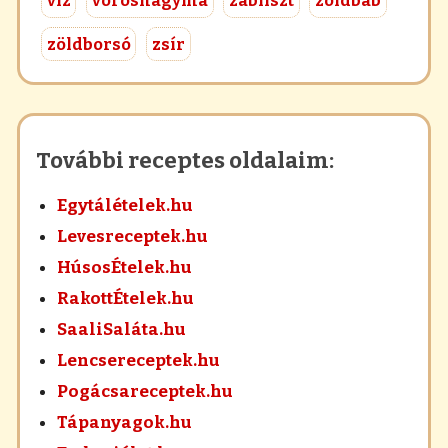
víz
vöröshagyma
zabliszt
zöldbab
zöldborsó
zsír
További receptes oldalaim:
Egytálételek.hu
Levesreceptek.hu
HúsosÉtelek.hu
RakottÉtelek.hu
SaaliSaláta.hu
Lencsereceptek.hu
Pogácsareceptek.hu
Tápanyagok.hu