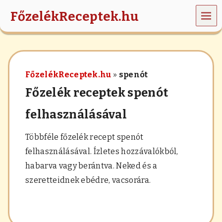
MEN
FőzelékReceptek.hu
Ü
z
ö
l
d
FőzelékReceptek.hu
»
spenót
s
é
Főzelék receptek spenót
g
e
felhasználásával
k
,
r
Többféle főzelék recept spenót
á
felhasználásával. Ízletes hozzávalókból,
n
t
habarva vagy berántva. Neked és a
á
szeretteidnek ebédre, vacsorára.
s
,
h
a
b