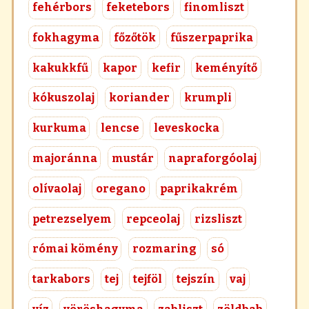
fehérbors
feketebors
finomliszt
fokhagyma
főzőtök
fűszerpaprika
kakukkfű
kapor
kefir
keményítő
kókuszolaj
koriander
krumpli
kurkuma
lencse
leveskocka
majoránna
mustár
napraforgóolaj
olívaolaj
oregano
paprikakrém
petrezselyem
repceolaj
rizsliszt
római kömény
rozmaring
só
tarkabors
tej
tejföl
tejszín
vaj