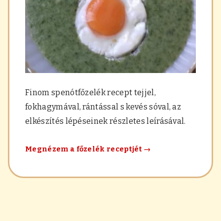
Finom spenótfőzelék recept tejjel,
fokhagymával, rántással s kevés sóval, az
elkészítés lépéseinek részletes leírásával.
Spenótfőzelék
Megnézem a főzelék receptjét
→