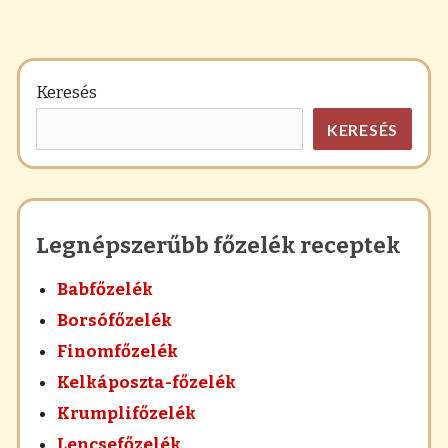
Keresés
KERESÉS
Legnépszerűbb főzelék receptek
Babfőzelék
Borsófőzelék
Finomfőzelék
Kelkáposzta-főzelék
Krumplifőzelék
Lencsefőzelék