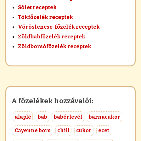
Sólet receptek
Tökfőzelék receptek
Vöröslencse-főzelék receptek
Zöldbabfőzelék receptek
Zöldborsófőzelék receptek
A főzelékek hozzávalói:
alaplé
bab
babérlevél
barnacukor
Cayenne bors
chili
cukor
ecet