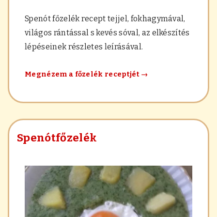
Spenót főzelék recept tejjel, fokhagymával,
világos rántással s kevés sóval, az elkészítés
lépéseinek részletes leírásával.
Spenót
Megnézem a főzelék receptjét
→
főzelék
tejjel
Spenótfőzelék