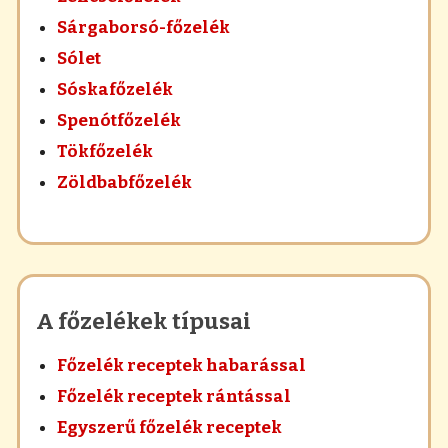
Sárgaborsó-főzelék
Sólet
Sóskafőzelék
Spenótfőzelék
Tökfőzelék
Zöldbabfőzelék
A főzelékek típusai
Főzelék receptek habarással
Főzelék receptek rántással
Egyszerű főzelék receptek