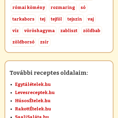
római kömény
rozmaring
só
tarkabors
tej
tejföl
tejszín
vaj
víz
vöröshagyma
zabliszt
zöldbab
zöldborsó
zsír
További receptes oldalaim:
Egytálételek.hu
Levesreceptek.hu
HúsosÉtelek.hu
RakottÉtelek.hu
SaaliSaláta.hu