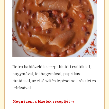
a
r
á
s
,
f
ű
s
z
e
r
e
k
Retro babfőzelék recept füstölt csülökkel,
hagymával, fokhagymával, paprikás
rántással, az elkészítés lépéseinek részletes
leírásával.
Retro
Megnézem a főzelék receptjét
→
babfőzelék