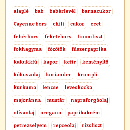
alaplé
bab
babérlevél
barnacukor
Cayenne bors
chili
cukor
ecet
fehérbors
feketebors
finomliszt
fokhagyma
főzőtök
fűszerpaprika
kakukkfű
kapor
kefir
keményítő
kókuszolaj
koriander
krumpli
kurkuma
lencse
leveskocka
majoránna
mustár
napraforgóolaj
olívaolaj
oregano
paprikakrém
petrezselyem
repceolaj
rizsliszt