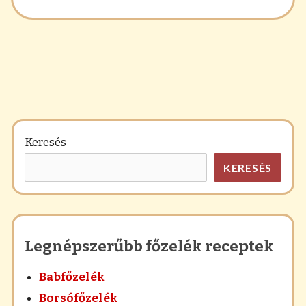
Keresés
KERESÉS
Legnépszerűbb főzelék receptek
Babfőzelék
Borsófőzelék