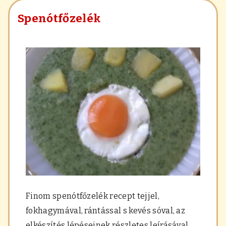
Spenótfőzelék
Finom spenótfőzelék recept tejjel,
fokhagymával, rántással s kevés sóval, az
elkészítés lépéseinek részletes leírásával.