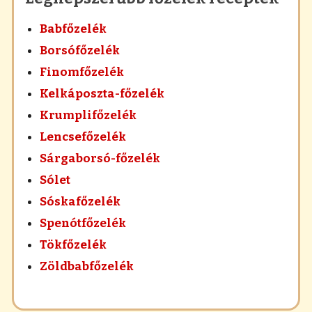
Babfőzelék
Borsófőzelék
Finomfőzelék
Kelkáposzta-főzelék
Krumplifőzelék
Lencsefőzelék
Sárgaborsó-főzelék
Sólet
Sóskafőzelék
Spenótfőzelék
Tökfőzelék
Zöldbabfőzelék