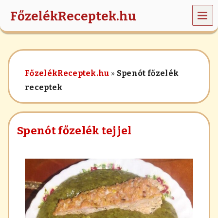
MEN
FőzelékReceptek.hu
Ü
z
ö
l
d
FőzelékReceptek.hu
»
Spenót főzelék
s
é
receptek
g
e
k
,
Spenót főzelék tejjel
r
á
n
t
á
s
,
h
a
b