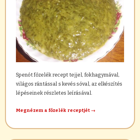
a
r
á
s
,
f
ű
s
z
e
r
e
Spenót főzelék recept tejjel, fokhagymával,
k
világos rántással s kevés sóval, az elkészítés
lépéseinek részletes leírásával.
Spenót
Megnézem a főzelék receptjét
→
főzelék
tejjel