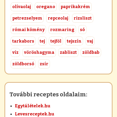
olívaolaj
oregano
paprikakrém
petrezselyem
repceolaj
rizsliszt
római kömény
rozmaring
só
tarkabors
tej
tejföl
tejszín
vaj
víz
vöröshagyma
zabliszt
zöldbab
zöldborsó
zsír
További receptes oldalaim:
Egytálételek.hu
Levesreceptek.hu