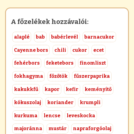
A főzelékek hozzávalói:
alaplé
bab
babérlevél
barnacukor
Cayenne bors
chili
cukor
ecet
fehérbors
feketebors
finomliszt
fokhagyma
főzőtök
fűszerpaprika
kakukkfű
kapor
kefir
keményítő
kókuszolaj
koriander
krumpli
kurkuma
lencse
leveskocka
majoránna
mustár
napraforgóolaj