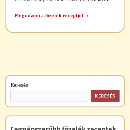
Spenótfőzelék
Megnézem a főzelék receptjét
→
Keresés
KERESÉS
Legnépszerűbb főzelék receptek