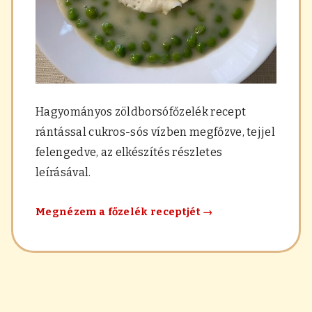
Hagyományos zöldborsófőzelék recept
rántással cukros-sós vízben megfőzve, tejjel
felengedve, az elkészítés részletes
leírásával.
Hagyományos
Megnézem a főzelék receptjét
→
zöldborsófőzelék
rántással