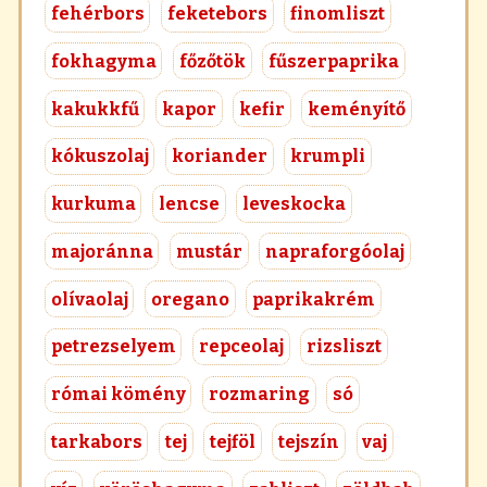
fehérbors
feketebors
finomliszt
fokhagyma
főzőtök
fűszerpaprika
kakukkfű
kapor
kefir
keményítő
kókuszolaj
koriander
krumpli
kurkuma
lencse
leveskocka
majoránna
mustár
napraforgóolaj
olívaolaj
oregano
paprikakrém
petrezselyem
repceolaj
rizsliszt
római kömény
rozmaring
só
tarkabors
tej
tejföl
tejszín
vaj