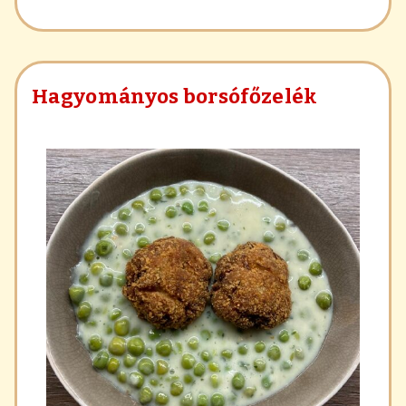
főzelék
Hagyományos borsófőzelék