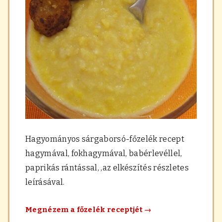
a
r
á
s
,
f
ű
s
z
e
r
e
k
Hagyományos sárgaborsó-főzelék recept
hagymával, fokhagymával, babérlevéllel,
paprikás rántással, ,az elkészítés részletes
leírásával.
Hagyományos
Megnézem a főzelék receptjét
→
sárgaborsó-