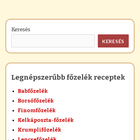
Keresés
KERESÉS
Legnépszerűbb főzelék receptek
Babfőzelék
Borsófőzelék
Finomfőzelék
Kelkáposzta-főzelék
Krumplifőzelék
Lencsefőzelék