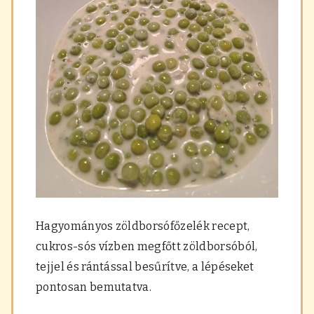
Hagyományos zöldborsófőzelék recept,
cukros-sós vízben megfőtt zöldborsóból,
tejjel és rántással besűrítve, a lépéseket
pontosan bemutatva.