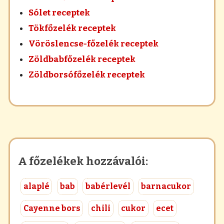
Sólet receptek
Tökfőzelék receptek
Vöröslencse-főzelék receptek
Zöldbabfőzelék receptek
Zöldborsófőzelék receptek
A főzelékek hozzávalói:
alaplé
bab
babérlevél
barnacukor
Cayenne bors
chili
cukor
ecet