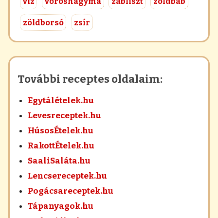
víz
vöröshagyma
zabliszt
zöldbab
zöldborsó
zsír
További receptes oldalaim:
Egytálételek.hu
Levesreceptek.hu
HúsosÉtelek.hu
RakottÉtelek.hu
SaaliSaláta.hu
Lencsereceptek.hu
Pogácsareceptek.hu
Tápanyagok.hu