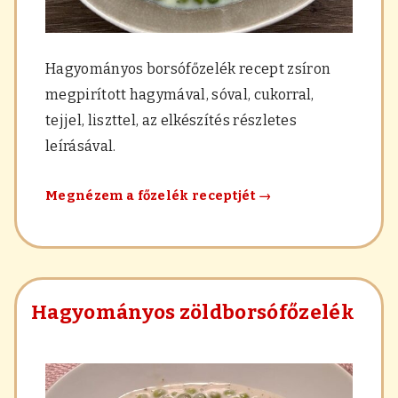
Hagyományos borsófőzelék recept zsíron
megpirított hagymával, sóval, cukorral,
tejjel, liszttel, az elkészítés részletes
leírásával.
Hagyományos
Megnézem a főzelék receptjét
→
borsófőzelék
Hagyományos zöldborsófőzelék