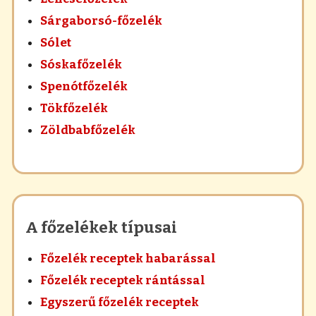
Sárgaborsó-főzelék
Sólet
Sóskafőzelék
Spenótfőzelék
Tökfőzelék
Zöldbabfőzelék
A főzelékek típusai
Főzelék receptek habarással
Főzelék receptek rántással
Egyszerű főzelék receptek