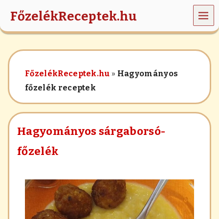
MEN
FőzelékReceptek.hu
Ü
z
ö
l
d
FőzelékReceptek.hu
»
Hagyományos
s
é
főzelék receptek
g
e
k
,
Hagyományos sárgaborsó-
r
á
főzelék
n
t
á
s
,
h
a
b