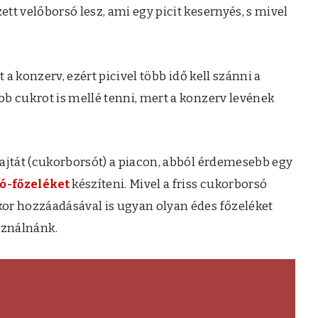
t velőborsó lesz, ami egy picit kesernyés, s mivel
 a konzerv, ezért picivel több idő kell szánni a
b cukrot is mellé tenni, mert a konzerv levének
ajtát (cukorborsót) a piacon, abból érdemesebb egy
készíteni. Mivel a friss cukorborsó
ó-főzeléket
or hozzáadásával is ugyan olyan édes főzeléket
sználnánk.