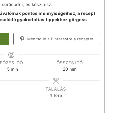
g sűrűsödni, és kész lesz.
valóinak pontos mennyiségeihez, a recept
pcsolódó gyakorlatias tippekhez görgess
Mentsd le a Pinterestre a receptet
FŐZÉS IDŐ
ÖSSZES IDŐ
perc
perc
15
min
20
min
TÁLALÁS
4
főre