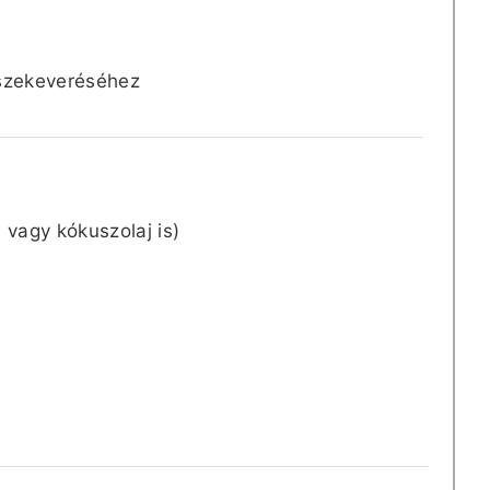
összekeveréséhez
a- vagy kókuszolaj is)