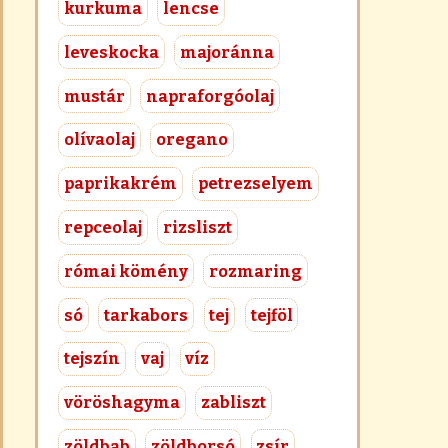
kurkuma
lencse
leveskocka
majoránna
mustár
napraforgóolaj
olívaolaj
oregano
paprikakrém
petrezselyem
repceolaj
rizsliszt
római kömény
rozmaring
só
tarkabors
tej
tejföl
tejszín
vaj
víz
vöröshagyma
zabliszt
zöldbab
zöldborsó
zsír