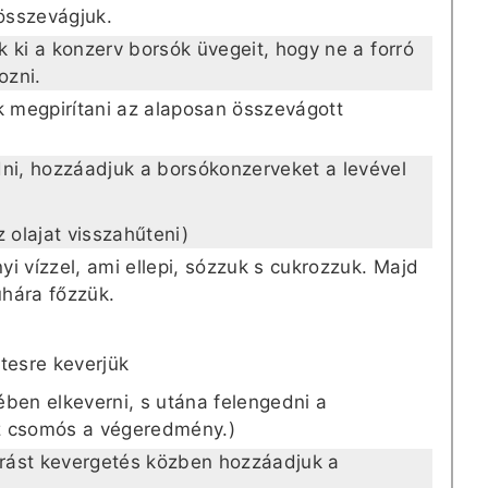
összevágjuk.
 ki a konzerv borsók üvegeit, hogy ne a forró
ozni.
k megpirítani az alaposan összevágott
i, hozzáadjuk a borsókonzerveket a levével
 olajat visszahűteni)
i vízzel, ami ellepi, sózzuk s cukrozzuk. Majd
uhára főzzük.
tesre keverjük
lében elkeverni, s utána felengedni a
z csomós a végeredmény.)
rást kevergetés közben hozzáadjuk a