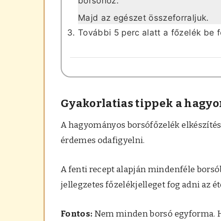
borsóhoz.
Majd az egészet összeforraljuk.
További 5 perc alatt a főzelék be 
Gyakorlatias tippek a hagy
A hagyományos borsófőzelék elkészítése
érdemes odafigyelni.
A fenti recept alapján mindenféle borsób
jellegzetes főzelékjelleget fog adni az é
Fontos:
Nem minden borsó egyforma. H