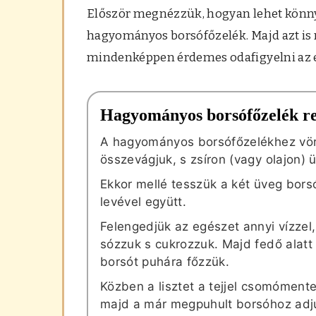
Először megnézzük, hogyan lehet könnye
hagyományos borsófőzelék. Majd azt is
mindenképpen érdemes odafigyelni az e
Hagyományos borsófőzelék r
A hagyományos borsófőzelékhez vö
összevágjuk, s zsíron (vagy olajon) 
Ekkor mellé tesszük a két üveg bors
levével együtt.
Felengedjük az egészet annyi vízzel, 
sózzuk s cukrozzuk. Majd fedő alatt 
borsót puhára főzzük.
Közben a lisztet a tejjel csomómente
majd a már megpuhult borsóhoz adjuk