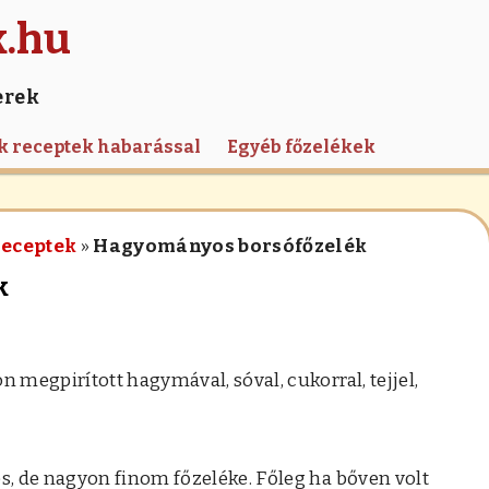
k.hu
erek
k receptek habarással
Egyéb főzelékek
receptek
»
Hagyományos borsófőzelék
k
megpirított hagymával, sóval, cukorral, tejjel,
.
, de nagyon finom főzeléke. Főleg ha bőven volt