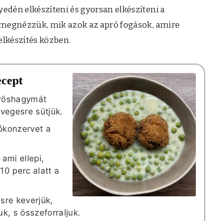
dén elkészíteni és gyorsan elkészíteni a
 megnézzük, mik azok az apró fogások, amire
lkészítés közben.
ecept
röshagymát
üvegesre sütjük.
ókonzervet a
ami ellepi,
10 perc alatt a
sre keverjük,
, s összeforraljuk.