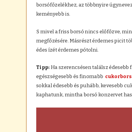
borsófőzelékhez, az többnyire úgynevezet
keményebb is.
S mivel a friss borsó nincs előfőzve, mint
megfőzésére. Másrészt érdemes picit töb
édes ízét érdemes pótolni.
Tipp:
Ha szerencsésen találsz édesebb f
egészségesebb és finomabb
cukorbors
sokkal édesebb és puhább, kevesebb cuk
kaphatunk, mintha borsó konzervet ha