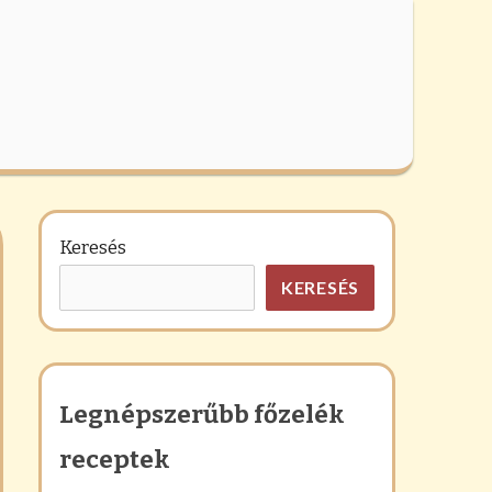
Keresés
KERESÉS
Legnépszerűbb főzelék
receptek