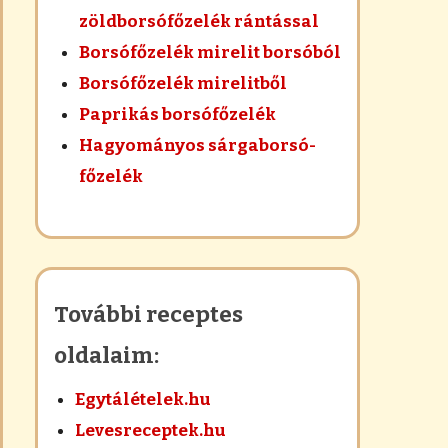
zöldborsófőzelék rántással
Borsófőzelék mirelit borsóból
Borsófőzelék mirelitből
Paprikás borsófőzelék
Hagyományos sárgaborsó-
főzelék
További receptes
oldalaim:
Egytálételek.hu
Levesreceptek.hu