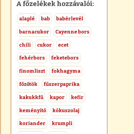
A főzelékek hozzávalói:
alaplé
bab
babérlevél
barnacukor
Cayenne bors
chili
cukor
ecet
fehérbors
feketebors
finomliszt
fokhagyma
főzőtök
fűszerpaprika
kakukkfű
kapor
kefir
keményítő
kókuszolaj
koriander
krumpli