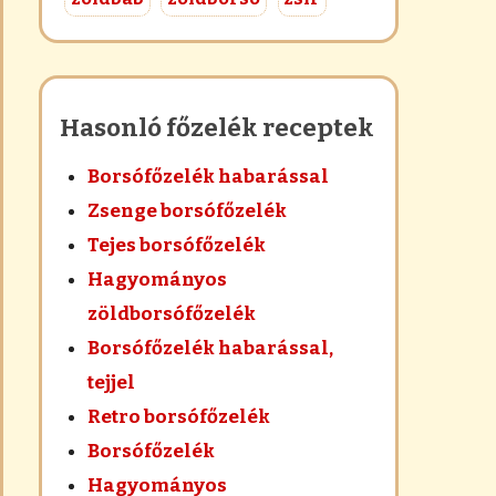
Hasonló főzelék receptek
Borsófőzelék habarással
Zsenge borsófőzelék
Tejes borsófőzelék
Hagyományos
zöldborsófőzelék
Borsófőzelék habarással,
tejjel
Retro borsófőzelék
Borsófőzelék
Hagyományos