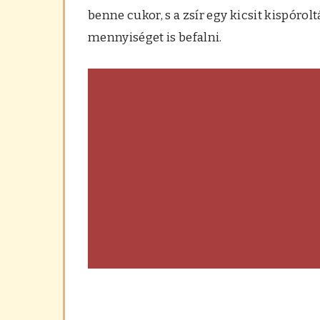
benne cukor, s a zsír egy kicsit kispóro
mennyiséget is befalni.