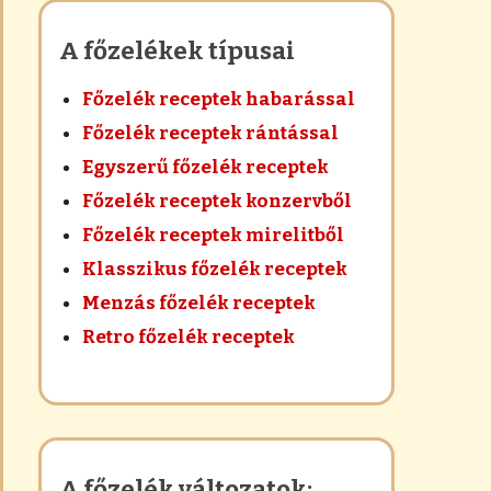
A főzelékek típusai
Főzelék receptek habarással
Főzelék receptek rántással
Egyszerű főzelék receptek
Főzelék receptek konzervből
Főzelék receptek mirelitből
Klasszikus főzelék receptek
Menzás főzelék receptek
Retro főzelék receptek
A főzelék változatok: