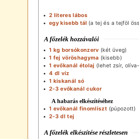
2 literes lábos
egy kisebb tál
(a tej és a tejföl 
A főzelék hozzávalói
1
kg
borsókonzerv
(két üveg)
1
fej
vöröshagyma
(kisebb)
1
evőkanál
étolaj
(lehet zsír, olív
4
dl
víz
1
kiskanál
só
2-3
evőkanál
cukor
A habarás elkészítéséhez
1
evőkanál
finomliszt
(púpozott)
2-3
dl
tej
A főzelék elkészítése részletesen