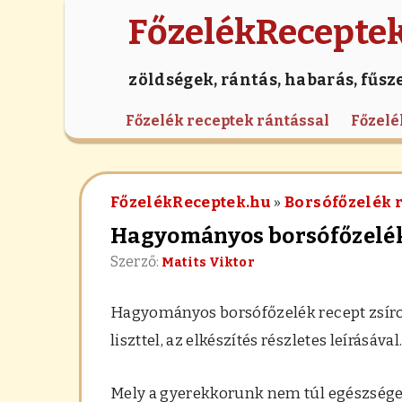
FőzelékRecepte
zöldségek, rántás, habarás, fűsz
Főzelék receptek rántással
Főzelé
FőzelékReceptek.hu
»
Borsófőzelék 
Hagyományos borsófőzelé
Szerző:
Matits Viktor
Hagyományos borsófőzelék recept zsíron 
liszttel, az elkészítés részletes leírásával
Mely a gyerekkorunk nem túl egészséges