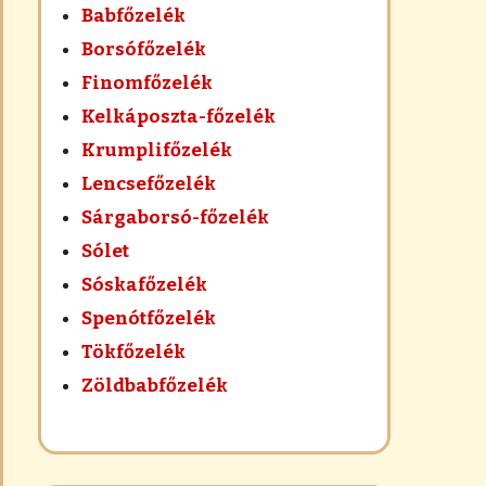
Babfőzelék
Borsófőzelék
Finomfőzelék
Kelkáposzta-főzelék
Krumplifőzelék
Lencsefőzelék
Sárgaborsó-főzelék
Sólet
Sóskafőzelék
Spenótfőzelék
Tökfőzelék
Zöldbabfőzelék