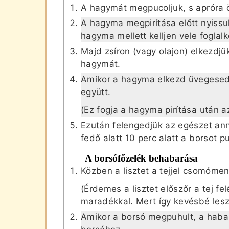
A hagymát megpucoljuk, s apróra 
A hagyma megpirítása előtt nyissuk
hagyma mellett kelljen vele foglalk
Majd zsíron (vagy olajon) elkezdjü
hagymát.
Amikor a hagyma elkezd üvegesedn
együtt.
(Ez fogja a hagyma pirítása után az
Ezután felengedjük az egészet anny
fedő alatt 10 perc alatt a borsot p
A borsófőzelék behabarása
Közben a lisztet a tejjel csomómen
(Érdemes a lisztet előszőr a tej fe
maradékkal. Mert így kevésbé les
Amikor a borsó megpuhult, a haba