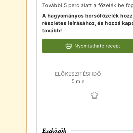
További 5 perc alatt a főzelék be fo
A hagyományos borsófőzelék hozzá
részletes leírásához, és hozzá ka
tovább!
Nyomtatható recept
ELŐKÉSZÍTÉSI IDŐ
perc
5
min
Eszközök