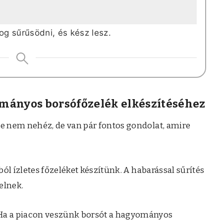
fog sűrűsödni, és kész lesz.
ományos borsófőzelék elkészítéséhez
 nem nehéz, de van pár fontos gondolat, amire
ól ízletes főzeléket készítünk. A habarással sűrítés
telnek.
a a piacon veszünk borsót a hagyományos