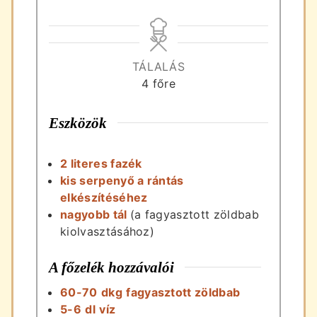
TÁLALÁS
4
főre
Eszközök
2 literes fazék
kis serpenyő a rántás
elkészítéséhez
nagyobb tál
(a fagyasztott zöldbab
kiolvasztásához)
A főzelék hozzávalói
60-70
dkg
fagyasztott zöldbab
5-6
dl
víz