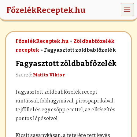
MEN
FőzelékReceptek.hu
Ü
z
ö
l
FőzelékReceptek.hu
»
Zöldbabfőzelék
d
s
receptek
»
Fagyasztott zöldbabfőzelék
é
g
Fagyasztott zöldbabfőzelék
e
k
Szerző:
Matits Viktor
,
r
á
Fagyasztott zöldbabfőzelék recept
n
t
rántással, fokhagymával, pirospaprikával,
á
tejföllel és egy csöpp ecettel, az elkészítés
s
,
pontos lépéseivel.
h
a
b
Kicsit savanykásan, a tetejére tett kevés