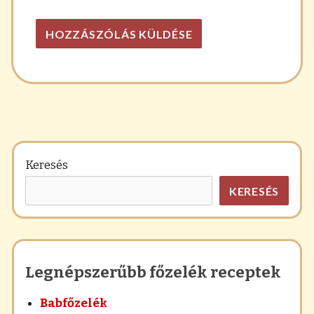
Keresés
KERESÉS
Legnépszerűbb főzelék receptek
Babfőzelék