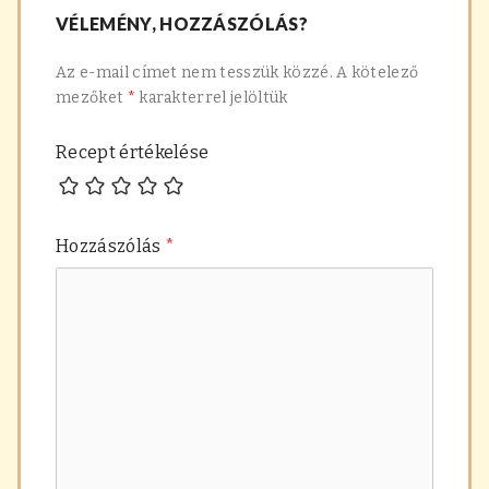
VÉLEMÉNY, HOZZÁSZÓLÁS?
recept:
Az e-mail címet nem tesszük közzé.
A kötelező
mezőket
*
karakterrel jelöltük
Recept értékelése
Hozzászólás
*