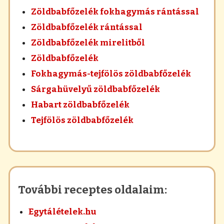
Zöldbabfőzelék fokhagymás rántással
Zöldbabfőzelék rántással
Zöldbabfőzelék mirelitből
Zöldbabfőzelék
Fokhagymás-tejfölös zöldbabfőzelék
Sárgahüvelyű zöldbabfőzelék
Habart zöldbabfőzelék
Tejfölös zöldbabfőzelék
További receptes oldalaim:
Egytálételek.hu