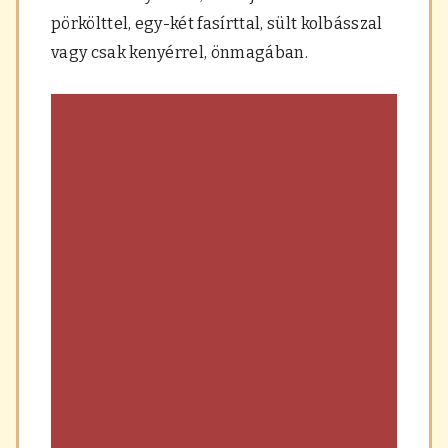
a
pörkölttel, egy-két fasírttal, sült kolbásszal
r
á
vagy csak kenyérrel, önmagában.
s
,
f
ű
s
z
e
r
e
k