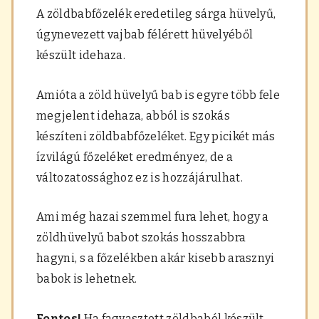
A zöldbabfőzelék eredetileg sárga hüvelyű,
úgynevezett vajbab félérett hüvelyéből
készült idehaza.
Amióta a zöld hüvelyű bab is egyre több fele
megjelent idehaza, abból is szokás
készíteni zöldbabfőzeléket. Egy picikét más
ízvilágú főzeléket eredményez, de a
változatossághoz ez is hozzájárulhat.
Ami még hazai szemmel fura lehet, hogy a
zöldhüvelyű babot szokás hosszabbra
hagyni, s a főzelékben akár kisebb arasznyi
babok is lehetnek.
Fontos!
Ha fagyasztott zöldbaból készült