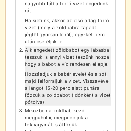
nagyobb tálba forró vizet engedünk
rá,
Ha sietünk, akkor az első adag forró
vizet (mely a zöldbabra tapadt
jégtől gyorsan lehűl), egy-két perc
után cseréljük le.
A kiengedett zöldbabot egy lábasba
tesszük, s annyi vizet teszünk hozzá,
hogy a babot a víz rendesen ellepje.
Hozzáadjuk a babérlevelet és a sót,
majd felforraljuk a vizet. Visszavéve
a lángot 15-20 perc alatt puhára
főzzük a zöldbabot (időnként a vizet
pótolva).
Miközben a zöldbab kezd
megpuhulni, megpucoljuk a
fokhagymát, s áttörjük