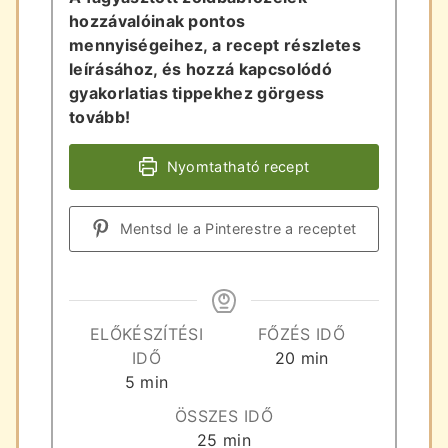
hozzávalóinak pontos
mennyiségeihez, a recept részletes
leírásához, és hozzá kapcsolódó
gyakorlatias tippekhez görgess
tovább!
Nyomtatható recept
Mentsd le a Pinterestre a receptet
ELŐKÉSZÍTÉSI
FŐZÉS IDŐ
perc
IDŐ
20
min
perc
5
min
ÖSSZES IDŐ
perc
25
min