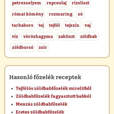
petrezselyem
repceolaj
rizsliszt
római kömény
rozmaring
só
tarkabors
tej
tejföl
tejszín
vaj
víz
vöröshagyma
zabliszt
zöldbab
zöldborsó
zsír
Hasonló főzelék receptek
Tejfölös zöldbabfőzelék mirelitből
Zöldbabfőzelék fagyasztott babból
Menzás zöldbabfőzelék
Ecetes zöldbabfőzelék