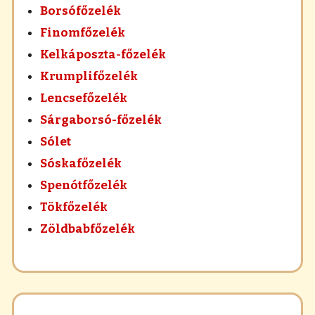
Borsófőzelék
Finomfőzelék
Kelkáposzta-főzelék
Krumplifőzelék
Lencsefőzelék
Sárgaborsó-főzelék
Sólet
Sóskafőzelék
Spenótfőzelék
Tökfőzelék
Zöldbabfőzelék