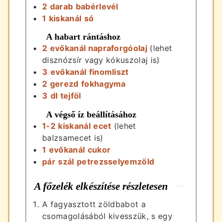
2
darab
babérlevél
1
kiskanál
só
A habart rántáshoz
2
evőkanál
napraforgóolaj
(lehet
disznózsír vagy kókuszolaj is)
3
evőkanál
finomliszt
2
gerezd
fokhagyma
3
dl
tejföl
A végső íz beállításához
1-2
kiskanál
ecet
(lehet
balzsamecet is)
1
evőkanál
cukor
pár
szál
petrezsselyemzöld
A főzelék elkészítése részletesen
A fagyasztott zöldbabot a
csomagolásából kivesszük, s egy