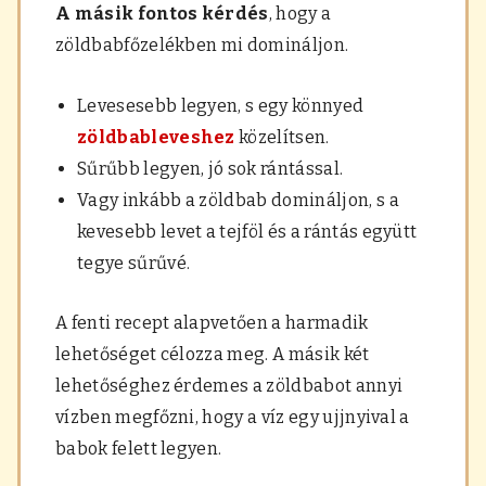
A másik fontos kérdés
, hogy a
zöldbabfőzelékben mi domináljon.
Levesesebb legyen, s egy könnyed
zöldbableveshez
közelítsen.
Sűrűbb legyen, jó sok rántással.
Vagy inkább a zöldbab domináljon, s a
kevesebb levet a tejföl és a rántás együtt
tegye sűrűvé.
A fenti recept alapvetően a harmadik
lehetőséget célozza meg. A másik két
lehetőséghez érdemes a zöldbabot annyi
vízben megfőzni, hogy a víz egy ujjnyival a
babok felett legyen.