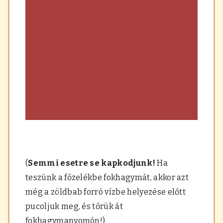
(
Semmi esetre se kapkodjunk!
Ha
teszünk a főzelékbe fokhagymát, akkor azt
még a zöldbab forró vízbe helyezése előtt
pucoljuk meg, és tőrük át
fokhagymanyomón!)