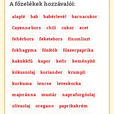
A főzelékek hozzávalói:
alaplé
bab
babérlevél
barnacukor
Cayenne bors
chili
cukor
ecet
fehérbors
feketebors
finomliszt
fokhagyma
főzőtök
fűszerpaprika
kakukkfű
kapor
kefir
keményítő
kókuszolaj
koriander
krumpli
kurkuma
lencse
leveskocka
majoránna
mustár
napraforgóolaj
olívaolaj
oregano
paprikakrém