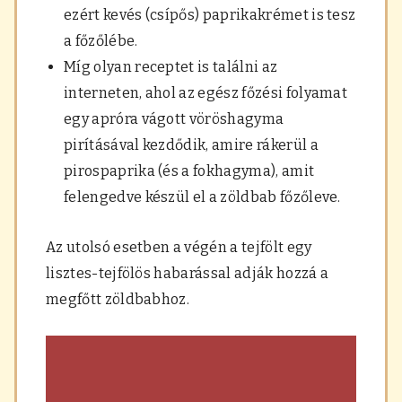
ezért kevés (csípős) paprikakrémet is tesz
a főzőlébe.
Míg olyan receptet is találni az
interneten, ahol az egész főzési folyamat
egy apróra vágott vöröshagyma
pirításával kezdődik, amire rákerül a
pirospaprika (és a fokhagyma), amit
felengedve készül el a zöldbab főzőleve.
Az utolsó esetben a végén a tejfölt egy
lisztes-tejfölös habarással adják hozzá a
megfőtt zöldbabhoz.