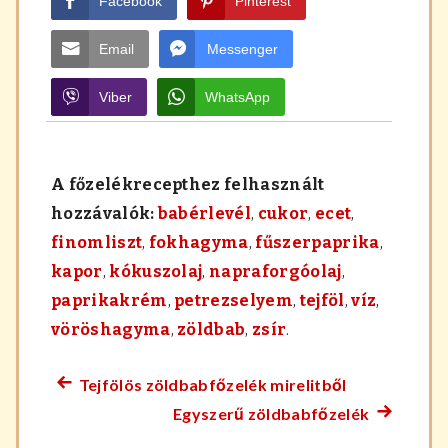
Facebook
Pinterest
Email
Messenger
Viber
WhatsApp
A főzelékrecepthez felhasznált
hozzávalók:
babérlevél
,
cukor
,
ecet
,
finomliszt
,
fokhagyma
,
fűszerpaprika
,
kapor
,
kókuszolaj
,
napraforgóolaj
,
paprikakrém
,
petrezselyem
,
tejföl
,
víz
,
vöröshagyma
,
zöldbab
,
zsír
.
Tejfölös zöldbabfőzelék mirelitből
Előző
Bejegyzés
Egyszerű zöldbabfőzelék
főzelék
Követke
navigáció
recept:
főzelék