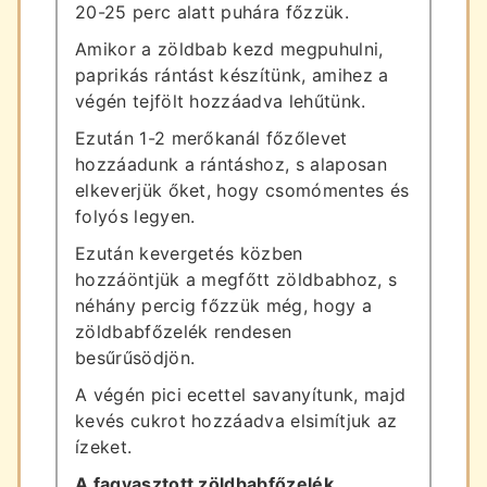
20-25 perc alatt puhára főzzük.
Amikor a zöldbab kezd megpuhulni,
paprikás rántást készítünk, amihez a
végén tejfölt hozzáadva lehűtünk.
Ezután 1-2 merőkanál főzőlevet
hozzáadunk a rántáshoz, s alaposan
elkeverjük őket, hogy csomómentes és
folyós legyen.
Ezután kevergetés közben
hozzáöntjük a megfőtt zöldbabhoz, s
néhány percig főzzük még, hogy a
zöldbabfőzelék rendesen
besűrűsödjön.
A végén pici ecettel savanyítunk, majd
kevés cukrot hozzáadva elsimítjuk az
ízeket.
A fagyasztott zöldbabfőzelék