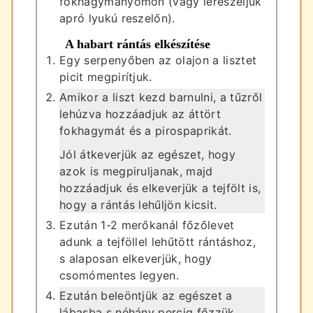
fokhagymanyomón (vagy lereszeljük
apró lyukú reszelőn).
A habart rántás elkészítése
Egy serpenyőben az olajon a lisztet
picit megpirítjuk.
Amikor a liszt kezd barnulni, a tűzről
lehúzva hozzáadjuk az áttört
fokhagymát és a pirospaprikát.
Jól átkeverjük az egészet, hogy
azok is megpiruljanak, majd
hozzáadjuk és elkeverjük a tejfölt is,
hogy a rántás lehűljön kicsit.
Ezután 1-2 merőkanál főzőlevet
adunk a tejföllel lehűtött rántáshoz,
s alaposan elkeverjük, hogy
csomómentes legyen.
Ezután beleöntjük az egészet a
lábasba s néhány percig főzzük