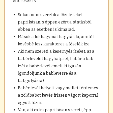
eltérések is.
Sokan nem szeretik a főzelékeket
paprikásan, s éppen ezért a rántásból
ebben az esetben is kimarad.
Mások a fokhagymát hagyják ki, amitől
kevésbé lesz karakteres a főzelék íze.
Aki nem szereti a kesernyés ízeket, az a
babérlevelet hagyhatja el, habár a bab
ízét a babérlevél emeli ki igazán
(gondoljunk a bablevesre és a
babgulyásra)
Babér levél helyett vagy mellett érdemes
a zöldbabot kevés frissen vágott kaporral
együtt főzni.
Van, aki extra paprikásan szereti, épp