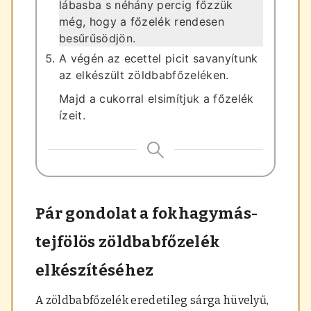
lábasba s néhány percig főzzük
még, hogy a főzelék rendesen
besűrűsödjön.
A végén az ecettel picit savanyítunk
az elkészült zöldbabfőzeléken.
Majd a cukorral elsimítjuk a főzelék
ízeit.
Pár gondolat a fokhagymás-
tejfölös zöldbabfőzelék
elkészítéséhez
A zöldbabfőzelék eredetileg sárga hüvelyű,