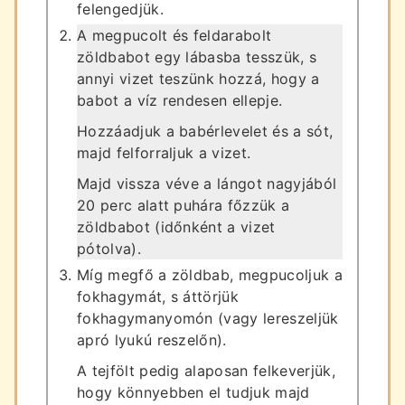
felengedjük.
A megpucolt és feldarabolt
zöldbabot egy lábasba tesszük, s
annyi vizet teszünk hozzá, hogy a
babot a víz rendesen ellepje.
Hozzáadjuk a babérlevelet és a sót,
majd felforraljuk a vizet.
Majd vissza véve a lángot nagyjából
20 perc alatt puhára főzzük a
zöldbabot (időnként a vizet
pótolva).
Míg megfő a zöldbab, megpucoljuk a
fokhagymát, s áttörjük
fokhagymanyomón (vagy lereszeljük
apró lyukú reszelőn).
A tejfölt pedig alaposan felkeverjük,
hogy könnyebben el tudjuk majd