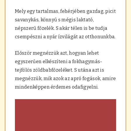
a
r
Mely egy tartalmas, fehérjében gazdag, picit
á
savanykás, könnyű s mégis laktató,
s
,
népszerű főzelék. S akár télen is be tudja
f
csempészni a nyár ízvilágát az otthonunkba.
ű
s
z
Először megnézzük azt, hogyan lehet
e
r
egyszerűen elkészíteni a fokhagymás-
e
tejfölös zöldbabfőzeléket. S utána azt is
k
megnézzük, mik azok az apró fogások, amire
mindenképpen érdemes odafigyelni.