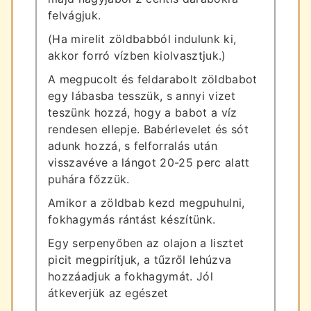
felvágjuk.
(Ha mirelit zöldbabból indulunk ki,
akkor forró vízben kiolvasztjuk.)
A megpucolt és feldarabolt zöldbabot
egy lábasba tesszük, s annyi vizet
teszünk hozzá, hogy a babot a víz
rendesen ellepje. Babérlevelet és sót
adunk hozzá, s felforralás után
visszavéve a lángot 20-25 perc alatt
puhára főzzük.
Amikor a zöldbab kezd megpuhulni,
fokhagymás rántást készítünk.
Egy serpenyőben az olajon a lisztet
picit megpirítjuk, a tűzről lehúzva
hozzáadjuk a fokhagymát. Jól
átkeverjük az egészet