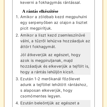
keverni a fokhagymás rántással.
A rántás elkészítése
Amikor a zöldbab kezd megpuhulni
egy serpenyőben az olajon a lisztet
picit megpirítjuk.
Amikor a liszt kezd zsemleszínűvé
válni, a tűzről lehúzva hozzáadjuk az
áttört fokhagymát.
Jól átkeverjük az egészet, hogy
azok is megpiruljanak, majd
hozzáadjuk és elkeverjük a tejfölt is,
hogy a rántás lehűljön kicsit.
Ezután 1-2 merőkanál főzőlevet
adunk a tejföllel lehűtött rántáshoz,
s alaposan elkeverjük, hogy
csomómentes legyen.
Ezután beleöntjük az egészet a