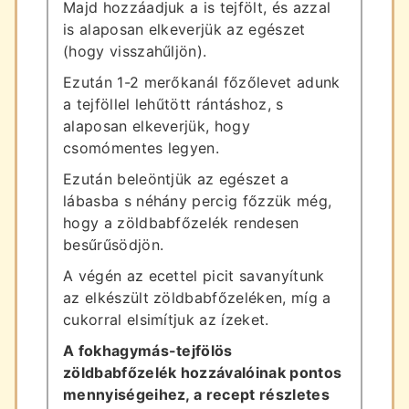
Majd hozzáadjuk a is tejfölt, és azzal
is alaposan elkeverjük az egészet
(hogy visszahűljön).
Ezután 1-2 merőkanál főzőlevet adunk
a tejföllel lehűtött rántáshoz, s
alaposan elkeverjük, hogy
csomómentes legyen.
Ezután beleöntjük az egészet a
lábasba s néhány percig főzzük még,
hogy a zöldbabfőzelék rendesen
besűrűsödjön.
A végén az ecettel picit savanyítunk
az elkészült zöldbabfőzeléken, míg a
cukorral elsimítjuk az ízeket.
A fokhagymás-tejfölös
zöldbabfőzelék hozzávalóinak pontos
mennyiségeihez, a recept részletes