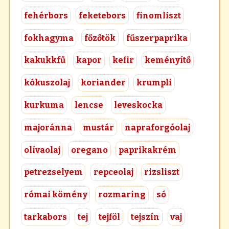
fehérbors
feketebors
finomliszt
fokhagyma
főzőtök
fűszerpaprika
kakukkfű
kapor
kefir
keményítő
kókuszolaj
koriander
krumpli
kurkuma
lencse
leveskocka
majoránna
mustár
napraforgóolaj
olívaolaj
oregano
paprikakrém
petrezselyem
repceolaj
rizsliszt
római kömény
rozmaring
só
tarkabors
tej
tejföl
tejszín
vaj