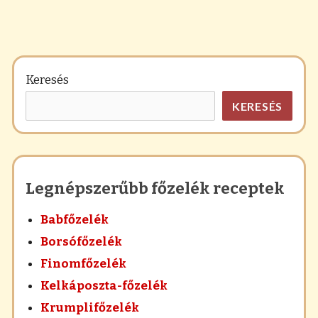
Keresés
KERESÉS
Legnépszerűbb főzelék receptek
Babfőzelék
Borsófőzelék
Finomfőzelék
Kelkáposzta-főzelék
Krumplifőzelék