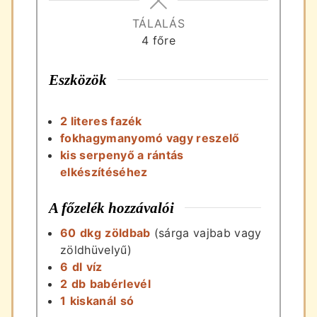
TÁLALÁS
4
főre
Eszközök
2 literes fazék
fokhagymanyomó vagy reszelő
kis serpenyő a rántás
elkészítéséhez
A főzelék hozzávalói
60
dkg
zöldbab
(sárga vajbab vagy
zöldhüvelyű)
6
dl
víz
2
db
babérlevél
1
kiskanál
só