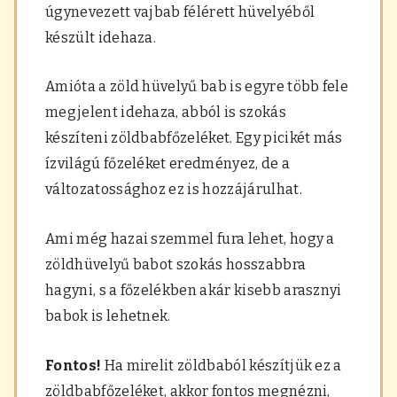
úgynevezett vajbab félérett hüvelyéből
készült idehaza.
Amióta a zöld hüvelyű bab is egyre több fele
megjelent idehaza, abból is szokás
készíteni zöldbabfőzeléket. Egy picikét más
ízvilágú főzeléket eredményez, de a
változatossághoz ez is hozzájárulhat.
Ami még hazai szemmel fura lehet, hogy a
zöldhüvelyű babot szokás hosszabbra
hagyni, s a főzelékben akár kisebb arasznyi
babok is lehetnek.
Fontos!
Ha mirelit zöldbaból készítjük ez a
zöldbabfőzeléket, akkor fontos megnézni,