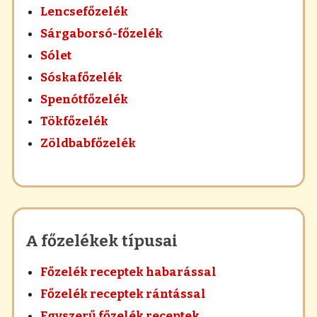
Lencsefőzelék
Sárgaborsó-főzelék
Sólet
Sóskafőzelék
Spenótfőzelék
Tökfőzelék
Zöldbabfőzelék
A főzelékek típusai
Főzelék receptek habarással
Főzelék receptek rántással
Egyszerű főzelék receptek