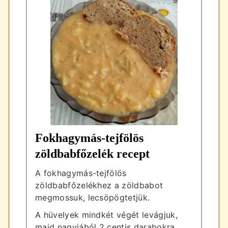
Fokhagymás-tejfölös
zöldbabfőzelék recept
A fokhagymás-tejfölös
zöldbabfőzelékhez a zöldbabot
megmossuk, lecsöpögtetjük.
A hüvelyek mindkét végét levágjuk,
majd nagyjából 2 centis darabokra