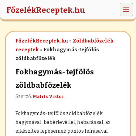
MEN
FőzelékReceptek.hu
Ü
z
ö
l
FőzelékReceptek.hu
»
Zöldbabfőzelék
d
s
receptek
»
Fokhagymás-tejfölös
é
zöldbabfőzelék
g
e
Fokhagymás-tejfölös
k
,
r
zöldbabfőzelék
á
n
Szerző:
Matits Viktor
t
á
s
Fokhagymás-tejfölös zöldbabfőzelék
,
hagymával, babérlevéllel, habarással, az
h
a
elkészítés lépéseinek pontos leírásával.
b