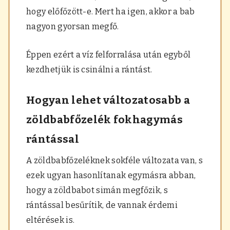
hogy előfőzött-e. Mert ha igen, akkor a bab
nagyon gyorsan megfő.
Éppen ezért a víz felforralása után egyből
kezdhetjük is csinálni a rántást.
Hogyan lehet változatosabb a
zöldbabfőzelék fokhagymás
rántással
A zöldbabfőzeléknek sokféle változata van, s
ezek ugyan hasonlítanak egymásra abban,
hogy a zöldbabot simán megfőzik, s
rántással besűrítik, de vannak érdemi
eltérések is.