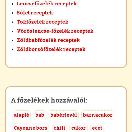
Lencsefőzelék receptek
Sólet receptek
Tökfőzelék receptek
Vöröslencse-főzelék receptek
Zöldbabfőzelék receptek
Zöldborsófőzelék receptek
A főzelékek hozzávalói:
alaplé
bab
babérlevél
barnacukor
Cayenne bors
chili
cukor
ecet