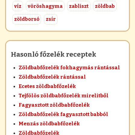
víz
vöröshagyma
zabliszt
zöldbab
zöldborsó
zsír
Hasonló főzelék receptek
Zöldbabfőzelék fokhagymás rántással
Zöldbabfőzelék rántással
Ecetes zöldbabfőzelék
Tejfölös zöldbabfőzelék mirelitből
Fagyasztott zöldbabfőzelék
Zöldbabfőzelék fagyasztott babból
Menzás zöldbabfőzelék
Zöldbabfőzelék