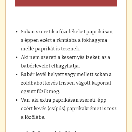
Sokan szeretik a főzelékeket paprikásan,
s éppen ezért a rántásba a fokhagyma
mellé paprikát is tesznek.
Aki nem szereti a kesernyés ízeket, az a
babérlevelet elhagyhatja.
Babér levél helyett vagy mellett sokan a
zöldbabot kevés frissen vágott kaporral
együtt főzik meg.
Van, aki extra paprikásan szereti, épp
ezért kevés (csípős) paprikakrémet is tesz
a főzőlébe.