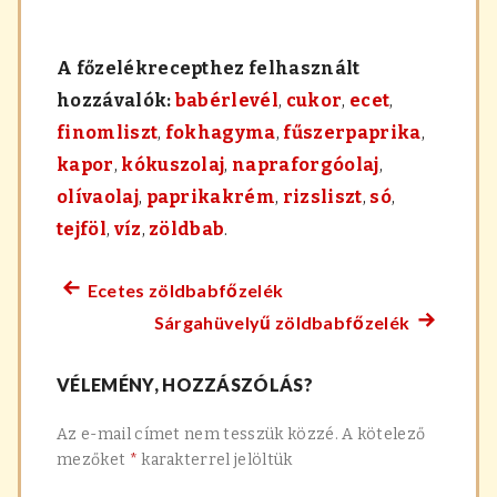
A főzelékrecepthez felhasznált
hozzávalók:
babérlevél
,
cukor
,
ecet
,
finomliszt
,
fokhagyma
,
fűszerpaprika
,
kapor
,
kókuszolaj
,
napraforgóolaj
,
olívaolaj
,
paprikakrém
,
rizsliszt
,
só
,
tejföl
,
víz
,
zöldbab
.
Ecetes zöldbabfőzelék
Előző
Bejegyzés
Sárgahüvelyű zöldbabfőzelék
főzelék
Követke
navigáció
recept:
főzelék
VÉLEMÉNY, HOZZÁSZÓLÁS?
recept:
Az e-mail címet nem tesszük közzé.
A kötelező
mezőket
*
karakterrel jelöltük