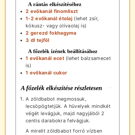
A rántás elkészítéséhez
2
evőkanál
finomliszt
1-2
evőkanál
étolaj
(lehet zsír,
kókusz- vagy olívaolaj is)
2
gerezd
fokhagyma
3
dl
tejföl
A főzelék ízének beállításához
1
evőkanál
ecet
(lehet balzsamecet
is)
1
evőkanál
cukor
A főzelék elkészítése részletesen
A zöldbabot megmossuk,
lecsöpögtetjük. A hüvelyek mindkét
végét levágjuk, majd nagyjából 2
centis darabokra felvágjuk.
A mirelit zöldbabot forró vízben