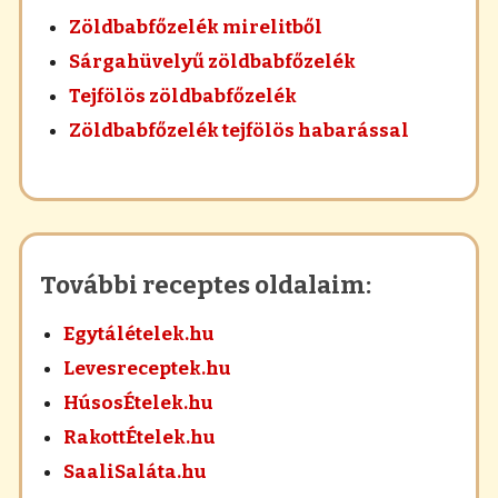
Zöldbabfőzelék mirelitből
Sárgahüvelyű zöldbabfőzelék
Tejfölös zöldbabfőzelék
Zöldbabfőzelék tejfölös habarással
További receptes oldalaim:
Egytálételek.hu
Levesreceptek.hu
HúsosÉtelek.hu
RakottÉtelek.hu
SaaliSaláta.hu