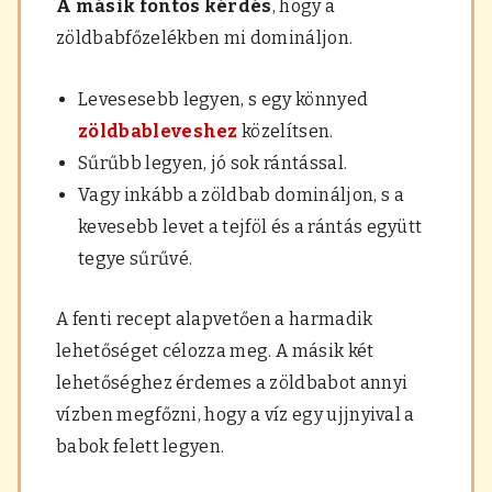
A másik fontos kérdés
, hogy a
zöldbabfőzelékben mi domináljon.
Levesesebb legyen, s egy könnyed
zöldbableveshez
közelítsen.
Sűrűbb legyen, jó sok rántással.
Vagy inkább a zöldbab domináljon, s a
kevesebb levet a tejföl és a rántás együtt
tegye sűrűvé.
A fenti recept alapvetően a harmadik
lehetőséget célozza meg. A másik két
lehetőséghez érdemes a zöldbabot annyi
vízben megfőzni, hogy a víz egy ujjnyival a
babok felett legyen.