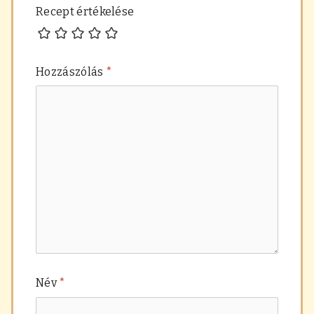
Recept értékelése
Hozzászólás
*
Név
*