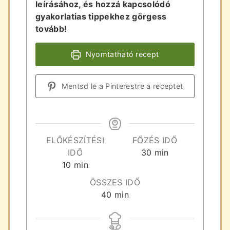
leírásához, és hozzá kapcsolódó
gyakorlatias tippekhez görgess
tovább!
Nyomtatható recept
Mentsd le a Pinterestre a receptet
ELŐKÉSZÍTÉSI
FŐZÉS IDŐ
perc
IDŐ
30
min
perc
10
min
ÖSSZES IDŐ
perc
40
min