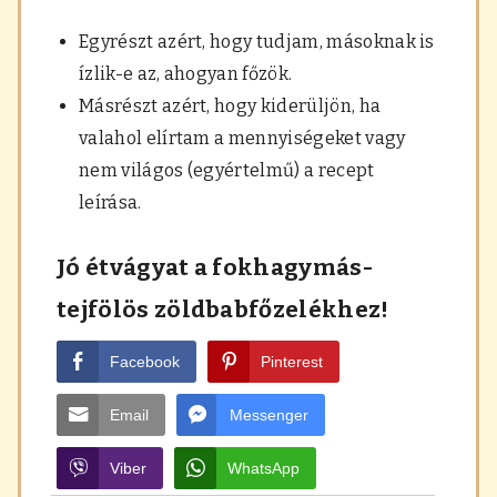
Egyrészt azért, hogy tudjam, másoknak is
ízlik-e az, ahogyan főzök.
Másrészt azért, hogy kiderüljön, ha
valahol elírtam a mennyiségeket vagy
nem világos (egyértelmű) a recept
leírása.
Jó étvágyat a fokhagymás-
tejfölös zöldbabfőzelékhez!
Facebook
Pinterest
Email
Messenger
Viber
WhatsApp