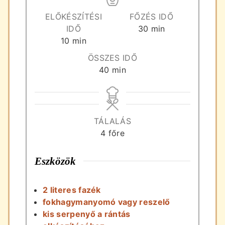
ELŐKÉSZÍTÉSI
FŐZÉS IDŐ
perc
IDŐ
30
min
perc
10
min
ÖSSZES IDŐ
perc
40
min
TÁLALÁS
4
főre
Eszközök
2 literes fazék
fokhagymanyomó vagy reszelő
kis serpenyő a rántás