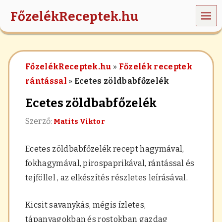
MEN
FőzelékReceptek.hu
Ü
z
ö
l
FőzelékReceptek.hu
»
Főzelék receptek
d
s
rántással
»
Ecetes zöldbabfőzelék
é
g
Ecetes zöldbabfőzelék
e
k
Szerző:
Matits Viktor
,
r
á
Ecetes zöldbabfőzelék recept hagymával,
n
t
fokhagymával, pirospaprikával, rántással és
á
tejföllel , az elkészítés részletes leírásával.
s
,
h
Kicsit savanykás, mégis ízletes,
a
b
tápanyagokban és rostokban gazdag