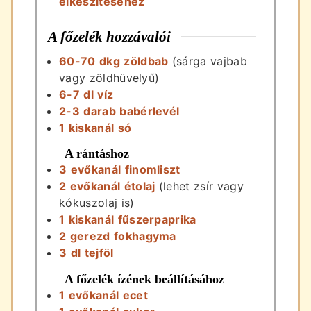
elkészítéséhez
A főzelék hozzávalói
60-70
dkg
zöldbab
(sárga vajbab
vagy zöldhüvelyű)
6-7
dl
víz
2-3
darab
babérlevél
1
kiskanál
só
A rántáshoz
3
evőkanál
finomliszt
2
evőkanál
étolaj
(lehet zsír vagy
kókuszolaj is)
1
kiskanál
fűszerpaprika
2
gerezd
fokhagyma
3
dl
tejföl
A főzelék ízének beállításához
1
evőkanál
ecet