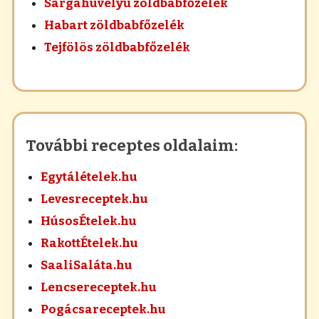
Sárgahüvelyű zöldbabfőzelék
Habart zöldbabfőzelék
Tejfölös zöldbabfőzelék
További receptes oldalaim:
Egytálételek.hu
Levesreceptek.hu
HúsosÉtelek.hu
RakottÉtelek.hu
SaaliSaláta.hu
Lencsereceptek.hu
Pogácsareceptek.hu