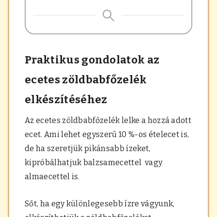
Praktikus gondolatok az
ecetes zöldbabfőzelék
elkészítéséhez
Az ecetes zöldbabfőzelék lelke a hozzá adott
ecet. Ami lehet egyszerű 10 %-os ételecet is,
de ha szeretjük pikánsabb ízeket,
kipróbálhatjuk balzsamecettel vagy
almaecettel is.
Sőt, ha egy különlegesebb ízre vágyunk,