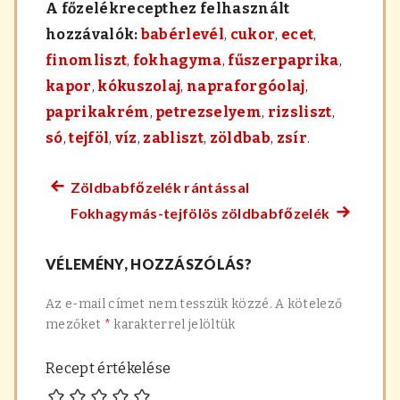
A főzelékrecepthez felhasznált
hozzávalók:
babérlevél
,
cukor
,
ecet
,
finomliszt
,
fokhagyma
,
fűszerpaprika
,
kapor
,
kókuszolaj
,
napraforgóolaj
,
paprikakrém
,
petrezselyem
,
rizsliszt
,
só
,
tejföl
,
víz
,
zabliszt
,
zöldbab
,
zsír
.
Zöldbabfőzelék rántással
Előző
Bejegyzés
Fokhagymás-tejfölös zöldbabfőzelék
főzelék
Követke
navigáció
recept:
főzelék
VÉLEMÉNY, HOZZÁSZÓLÁS?
recept:
Az e-mail címet nem tesszük közzé.
A kötelező
mezőket
*
karakterrel jelöltük
Recept értékelése