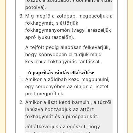
pótolva).
Míg megfő a zöldbab, megpucoljuk a
fokhagymát, s áttörjük
fokhagymanyomón (vagy lereszeljük
apró lyukú reszelőn).
A tejfölt pedig alaposan felkeverjük,
hogy könnyebben el tudjuk majd
keverni a fokhagymás rántással.
A paprikás rántás elkészítése
Amikor a zöldbab kezd megpuhulni,
egy serpenyőben az olajon a lisztet
picit megpirítjuk.
Amikor a liszt kezd barnulni, a tűzről
lehúzva hozzáadjuk az áttört
fokhagymát és a pirospaprikát.
Jól átkeverjük az egészet, hogy