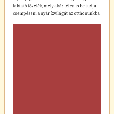
a
laktató főzelék, mely akár télen is be tudja
r
á
csempészni a nyár ízvilágát az otthonunkba.
s
,
f
ű
s
z
e
r
e
k