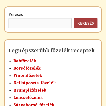
Keresés
KERESÉS
Legnépszerűbb főzelék receptek
Babfőzelék
Borsófőzelék
Finomfőzelék
Kelkáposzta-főzelék
Krumplifőzelék
Lencsefőzelék
Sárgaborsó-főzelék