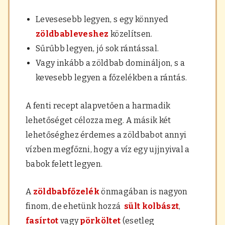
Levesesebb legyen, s egy könnyed
zöldbableveshez
közelítsen.
Sűrűbb legyen, jó sok rántással.
Vagy inkább a zöldbab domináljon, s a
kevesebb legyen a főzelékben a rántás.
A fenti recept alapvetően a harmadik
lehetőséget célozza meg. A másik két
lehetőséghez érdemes a zöldbabot annyi
vízben megfőzni, hogy a víz egy ujjnyival a
babok felett legyen.
A
zöldbabfőzelék
önmagában is nagyon
finom, de ehetünk hozzá
sült kolbászt
,
fasírtot
vagy
pörköltet
(esetleg