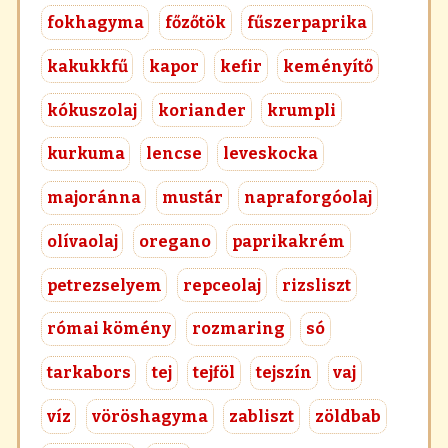
fokhagyma
főzőtök
fűszerpaprika
kakukkfű
kapor
kefir
keményítő
kókuszolaj
koriander
krumpli
kurkuma
lencse
leveskocka
majoránna
mustár
napraforgóolaj
olívaolaj
oregano
paprikakrém
petrezselyem
repceolaj
rizsliszt
római kömény
rozmaring
só
tarkabors
tej
tejföl
tejszín
vaj
víz
vöröshagyma
zabliszt
zöldbab