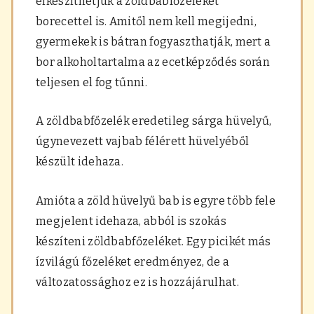
elkészíthetjük a zöldbabfőzeléket
borecettel is. Amitől nem kell megijedni,
gyermekek is bátran fogyaszthatják, mert a
bor alkoholtartalma az ecetképződés során
teljesen el fog tűnni.
A zöldbabfőzelék eredetileg sárga hüvelyű,
úgynevezett vajbab félérett hüvelyéből
készült idehaza.
Amióta a zöld hüvelyű bab is egyre több fele
megjelent idehaza, abból is szokás
készíteni zöldbabfőzeléket. Egy picikét más
ízvilágú főzeléket eredményez, de a
változatossághoz ez is hozzájárulhat.