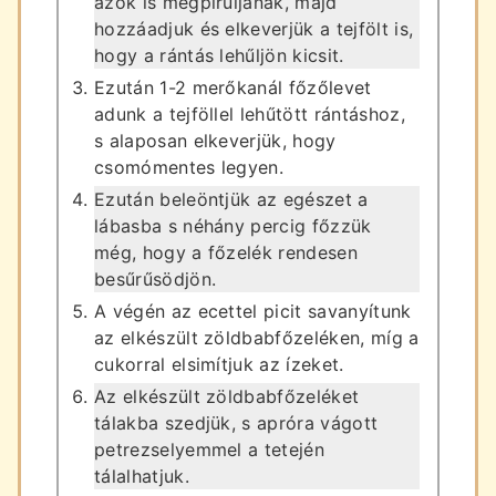
azok is megpiruljanak, majd
hozzáadjuk és elkeverjük a tejfölt is,
hogy a rántás lehűljön kicsit.
Ezután 1-2 merőkanál főzőlevet
adunk a tejföllel lehűtött rántáshoz,
s alaposan elkeverjük, hogy
csomómentes legyen.
Ezután beleöntjük az egészet a
lábasba s néhány percig főzzük
még, hogy a főzelék rendesen
besűrűsödjön.
A végén az ecettel picit savanyítunk
az elkészült zöldbabfőzeléken, míg a
cukorral elsimítjuk az ízeket.
Az elkészült zöldbabfőzeléket
tálakba szedjük, s apróra vágott
petrezselyemmel a tetején
tálalhatjuk.