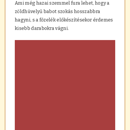
Ami még hazai szemmel fura lehet, hogy a
zöldhüvelyű babot szokás hosszabbra
hagyni, s a főzelék előkészítésekor érdemes
kisebb darabokra vágni.