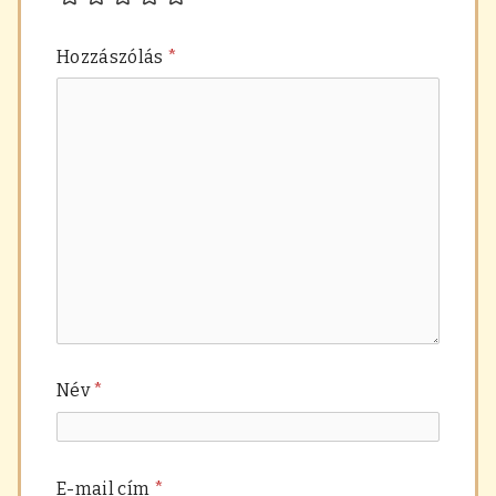
Hozzászólás
*
Név
*
E-mail cím
*