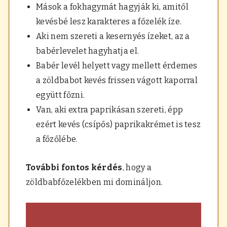
Mások a fokhagymát hagyják ki, amitől
kevésbé lesz karakteres a főzelék íze.
Aki nem szereti a kesernyés ízeket, az a
babérlevelet hagyhatja el.
Babér levél helyett vagy mellett érdemes
a zöldbabot kevés frissen vágott kaporral
együtt főzni.
Van, aki extra paprikásan szereti, épp
ezért kevés (csípős) paprikakrémet is tesz
a főzőlébe.
További fontos kérdés
, hogy a
zöldbabfőzelékben mi domináljon.