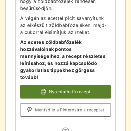
hogy a zöldbabfőzelék rendesen
besűrűsödjön.
A végén az ecettel picit savanyítunk
az elkészült zöldbabfőzeléken, majd-
a cukorral elsimítjuk az ízeket.
Az ecetes zöldbabfőzelék
hozzávalóinak pontos
mennyiségeihez, a recept részletes
leírásához, és hozzá kapcsolódó
gyakorlatias tippekhez görgess
tovább!
Nyomtatható recept
Mentsd le a Pinterestre a receptet