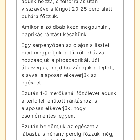
adunk hozzá, s felforralás után
visszavéve a lángot 20-25 perc alatt
puhára főzzük.
Amikor a zöldbab kezd megpuhulni,
paprikás rántást készítünk.
Egy serpenyőben az olajon a lisztet
picit megpirítjuk, a tűzről lehúzva
hozzáadjuk a pirospaprikát. Jól
átkeverjük, majd hozzáadjuk a tejfölt,
s avval alaposan elkeverjük az
egészet.
Ezután 1-2 merőkanál főzőlevet adunk
a tejföllel lehűtött rántáshoz, s
alaposan elkeverjük, hogy
csomómentes legyen.
Ezután beleöntjük az egészet a
lábasba s néhány percig főzzük még,