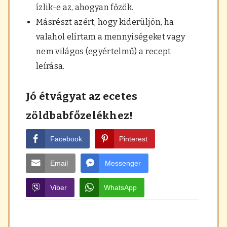
ízlik-e az, ahogyan főzök.
Másrészt azért, hogy kiderüljön, ha
valahol elírtam a mennyiségeket vagy
nem világos (egyértelmű) a recept
leírása.
Jó étvágyat az ecetes
zöldbabfőzelékhez!
Facebook
Pinterest
Email
Messenger
Viber
WhatsApp