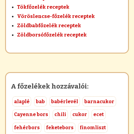
Tökfőzelék receptek
Vöröslencse-főzelék receptek
Zöldbabfőzelék receptek
Zöldborsófőzelék receptek
A főzelékek hozzávalói:
alaplé
bab
babérlevél
barnacukor
Cayenne bors
chili
cukor
ecet
fehérbors
feketebors
finomliszt