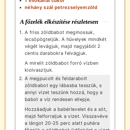
1
evőkanál
cukor
néhány
szál
petrezselyemzöld
A főzelék elkészítése részletesen
A friss zöldbabot megmossuk,
lecsöpögtetjük. A hüvelyek mindkét
végét levágjuk, majd nagyjából 2
centis darabokra felvágjuk.
A mirelit zöldbabot forró vízben
kiolvasztjuk.
A megpucolt és feldarabolt
zöldbabot egy lábasba tesszük, s
annyi vizet teszünk hozzá, hogy a
babot a víz rendesen ellepje.
Hozzáadjuk a babérlevelet és a sót,
majd felforraljuk a vizet. Visszavéve
a lángot 20-25 perc alatt puhára
főzzük a zöldbabot (időnként a vizet