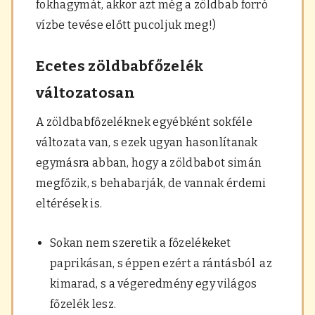
fokhagymát, akkor azt még a zöldbab forró
vízbe tevése előtt pucoljuk meg!)
Ecetes zöldbabfőzelék
változatosan
A zöldbabfőzeléknek egyébként sokféle
változata van, s ezek ugyan hasonlítanak
egymásra abban, hogy a zöldbabot simán
megfőzik, s behabarják, de vannak érdemi
eltérések is.
Sokan nem szeretik a főzelékeket
paprikásan, s éppen ezért a rántásból az
kimarad, s a végeredmény egy világos
főzelék lesz.