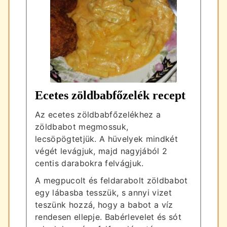
Ecetes zöldbabfőzelék recept
Az ecetes zöldbabfőzelékhez a
zöldbabot megmossuk,
lecsöpögtetjük. A hüvelyek mindkét
végét levágjuk, majd nagyjából 2
centis darabokra felvágjuk.
A megpucolt és feldarabolt zöldbabot
egy lábasba tesszük, s annyi vizet
teszünk hozzá, hogy a babot a víz
rendesen ellepje. Babérlevelet és sót