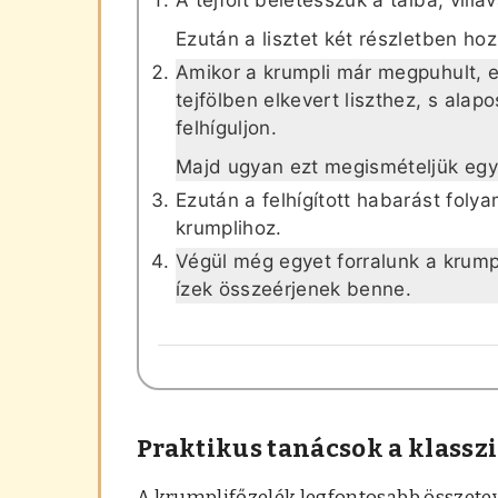
Ezután a lisztet két részletben h
Amikor a krumpli már megpuhult, 
tejfölben elkevert liszthez, s ala
felhíguljon.
Majd ugyan ezt megismételjük egy 
Ezután a felhígított habarást foly
krumplihoz.
Végül még egyet forralunk a krump
ízek összeérjenek benne.
Praktikus tanácsok a klassz
A krumplifőzelék legfontosabb összetev