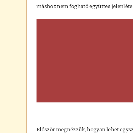
máshoz nem fogható együttes jelenléte 
Először megnézzük, hogyan lehet egysze