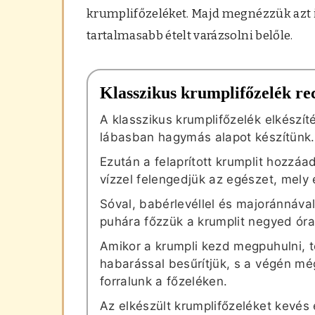
krumplifőzeléket. Majd megnézzük azt is
tartalmasabb ételt varázsolni belőle.
Klasszikus krumplifőzelék re
A klasszikus krumplifőzelék elkészí
lábasban hagymás alapot készítünk.
Ezután a felaprított krumplit hozzáad
vízzel felengedjük az egészet, mely 
Sóval, babérlevéllel és majoránnával 
puhára főzzük a krumplit negyed óra 
Amikor a krumpli kezd megpuhulni, t
habarással besűrítjük, s a végén mé
forralunk a főzeléken.
Az elkészült krumplifőzeléket kevés 