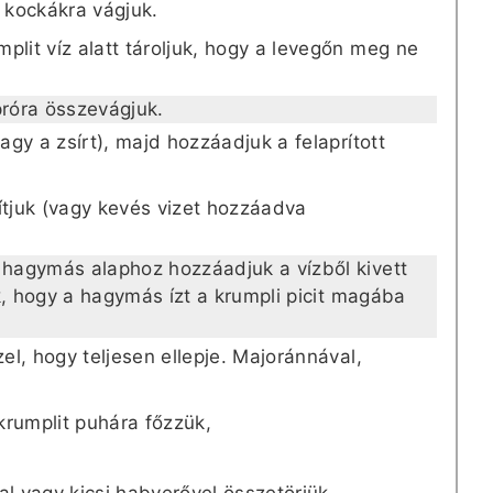
s kockákra vágjuk.
plit víz alatt tároljuk, hogy a levegőn meg ne
róra összevágjuk.
vagy a zsírt), majd hozzáadjuk a felaprított
tjuk (vagy kevés vizet hozzáadva
a hagymás alaphoz hozzáadjuk a vízből kivett
juk, hogy a hagymás ízt a krumpli picit magába
zel, hogy teljesen ellepje. Majoránnával,
 krumplit puhára főzzük,
val vagy kicsi habverővel összetörjük.