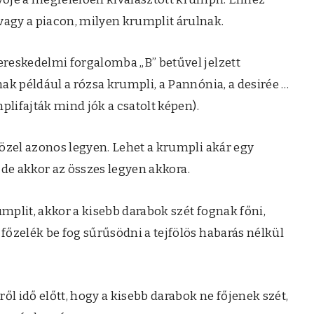
agy a piacon, milyen krumplit árulnak.
reskedelmi forgalomba „B” betűvel jelzett
ak például a rózsa krumpli, a Pannónia, a desirée …
mplifajták mind jók a csatolt képen).
özel azonos legyen. Lehet a krumpli akár egy
s, de akkor az összes legyen akkora.
plit, akkor a kisebb darabok szét fognak főni,
őzelék be fog sűrűsödni a tejfölös habarás nélkül
ől idő előtt, hogy a kisebb darabok ne főjenek szét,