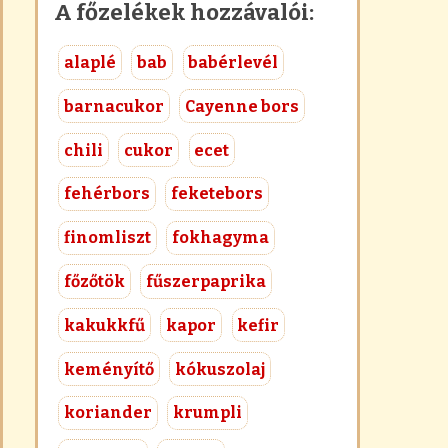
A főzelékek hozzávalói:
alaplé
bab
babérlevél
barnacukor
Cayenne bors
chili
cukor
ecet
fehérbors
feketebors
finomliszt
fokhagyma
főzőtök
fűszerpaprika
kakukkfű
kapor
kefir
keményítő
kókuszolaj
koriander
krumpli