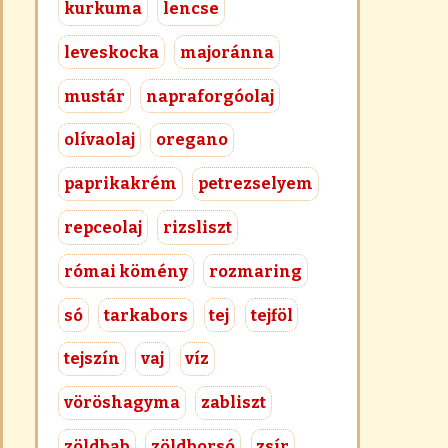
kurkuma
lencse
leveskocka
majoránna
mustár
napraforgóolaj
olívaolaj
oregano
paprikakrém
petrezselyem
repceolaj
rizsliszt
római kömény
rozmaring
só
tarkabors
tej
tejföl
tejszín
vaj
víz
vöröshagyma
zabliszt
zöldbab
zöldborsó
zsír