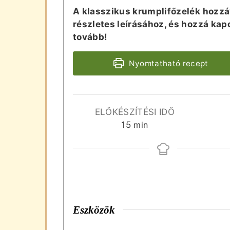
A klasszikus krumplifőzelék hozzá
részletes leírásához, és hozzá ka
tovább!
Nyomtatható recept
ELŐKÉSZÍTÉSI IDŐ
perc
15
min
Eszközök