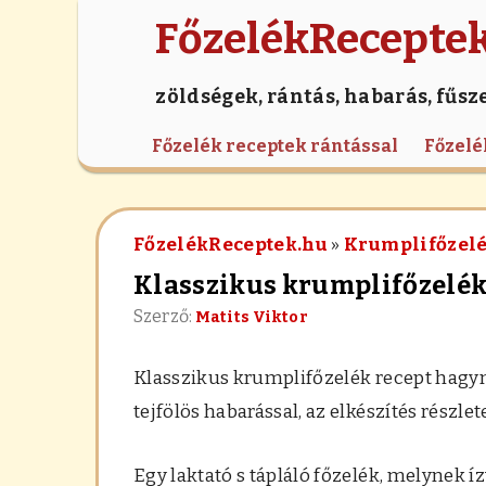
FőzelékRecepte
zöldségek, rántás, habarás, fűsz
Főzelék receptek rántással
Főzelé
FőzelékReceptek.hu
»
Krumplifőzelé
Klasszikus krumplifőzelé
Szerző:
Matits Viktor
Klasszikus krumplifőzelék
recept hagym
tejfölös habarással, az elkészítés részlete
Egy laktató s tápláló főzelék, melynek íz