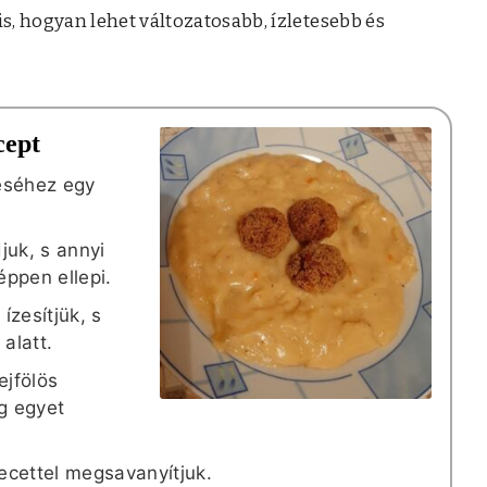
, hogyan lehet változatosabb, ízletesebb és
cept
téséhez egy
juk, s annyi
éppen ellepi.
ízesítjük, s
alatt.
ejfölös
g egyet
ecettel megsavanyítjuk.