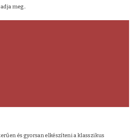
adja meg..
rűen és gyorsan elkészíteni a klasszikus