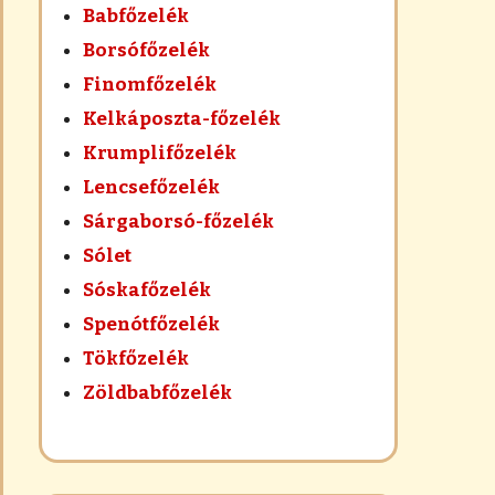
Babfőzelék
Borsófőzelék
Finomfőzelék
Kelkáposzta-főzelék
Krumplifőzelék
Lencsefőzelék
Sárgaborsó-főzelék
Sólet
Sóskafőzelék
Spenótfőzelék
Tökfőzelék
Zöldbabfőzelék