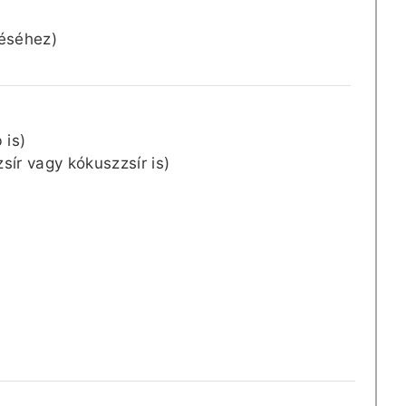
téséhez)
 is)
zsír vagy kókuszzsír is)