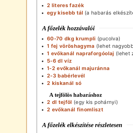
2 literes fazék
egy kisebb tál
(a habarás elkészí
A főzelék hozzávalói
60-70
dkg
krumpli
(pucolva)
1
fej
vöröshagyma
(lehet nagyobb
1
evőkanál
napraforgóolaj
(lehet 
5-6
dl
víz
1-2
evőkanál
majuránna
2-3
babérlevél
2
kiskanál
só
A tejfölös habaráshoz
2
dl
tejföl
(egy kis pohárnyi)
2
evőkanál
finomliszt
A főzelék elkészítése részletesen