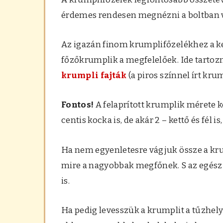
érdemes rendesen megnézni a boltban v
Az igazán finom krumplifőzelékhez a ke
főzőkrumplik a megfelelőek. Ide tartozn
krumpli fajták
(a piros színnel írt kru
Fontos!
A felaprított krumplik mérete k
centis kocka is, de akár 2 – kettő és fél i
Ha nem egyenletesre vágjuk össze a krum
mire a nagyobbak megfőnek. S az egész f
is.
Ha pedig levesszük a krumplit a tűzhelyr