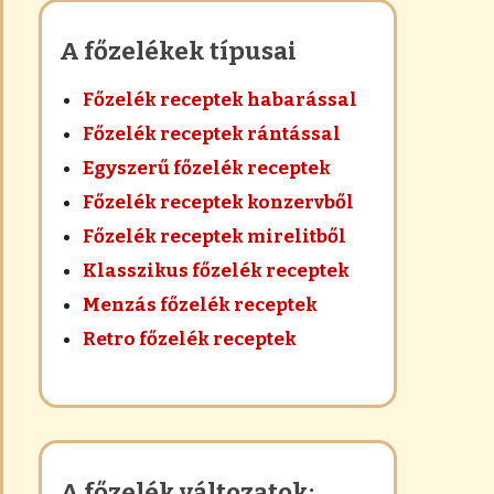
A főzelékek típusai
Főzelék receptek habarással
Főzelék receptek rántással
Egyszerű főzelék receptek
Főzelék receptek konzervből
Főzelék receptek mirelitből
Klasszikus főzelék receptek
Menzás főzelék receptek
Retro főzelék receptek
A főzelék változatok: