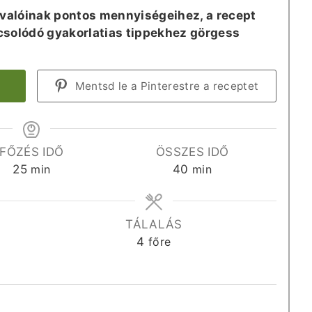
valóinak pontos mennyiségeihez, a recept
pcsolódó gyakorlatias tippekhez görgess
Mentsd le a Pinterestre a receptet
FŐZÉS IDŐ
ÖSSZES IDŐ
perc
perc
25
min
40
min
TÁLALÁS
4
főre