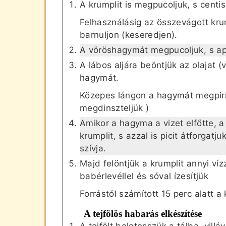
A krumplit is megpucoljuk, s centi
Felhasználásig az összevágott krum
barnuljon (keseredjen).
A vöröshagymát megpucoljuk, s ap
A lábos aljára beöntjük az olajat (
hagymát.
Közepes lángon a hagymát megpirí
megdinszteljük )
Amikor a hagyma a vizet elfőtte, 
krumplit, s azzal is picit átforgat
szívja.
Majd felöntjük a krumplit annyi víz
babérlevéllel és sóval ízesítjük
Forrástól számított 15 perc alatt a
A tejfölös habarás elkészítése
A tejfölt beletesszük a tálba, villá