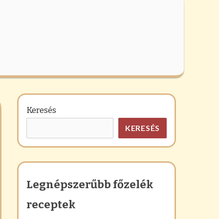
Keresés
KERESÉS
Legnépszerűbb főzelék
receptek