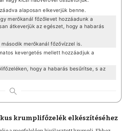
ozzáadva alaposan elkeverjük benne.
egy merőkanál főzőlevet hozzáadunk a
posan átkeverjük az egészet, hogy a habarás
második merőkanál főzővízzel is.
amatos kevergetés mellett hozzáadjuk a
lifőzeléken, hogy a habarás besűrítse, s az
ikus krumplifőzelék elkészítéséhez
ője a megfelelően kiválasztott krumpli. Ehhez