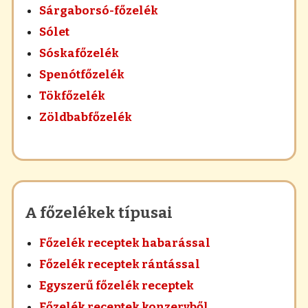
Sárgaborsó-főzelék
Sólet
Sóskafőzelék
Spenótfőzelék
Tökfőzelék
Zöldbabfőzelék
A főzelékek típusai
Főzelék receptek habarással
Főzelék receptek rántással
Egyszerű főzelék receptek
Főzelék receptek konzervből