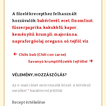
A főzelékrecepthez felhasznált
hozzávalók:
babérlevél
,
ecet
,
finomliszt
,
fűszerpaprika
,
kakukkfű
,
kapor
,
keményítő
,
krumpli
,
majoránna
,
napraforgóolaj
,
oregano
,
só
,
tejföl
,
víz
.
Chilis bab (Chili con carne)
Előző
Bejegyzés
Savanyú krumplifőzelék tejföllel
főzelék
Követke
navigáció
recept:
főzelék
VÉLEMÉNY, HOZZÁSZÓLÁS?
recept:
Az e-mail címet nem tesszük közzé.
A kötelező
mezőket
*
karakterrel jelöltük
Recept értékelése