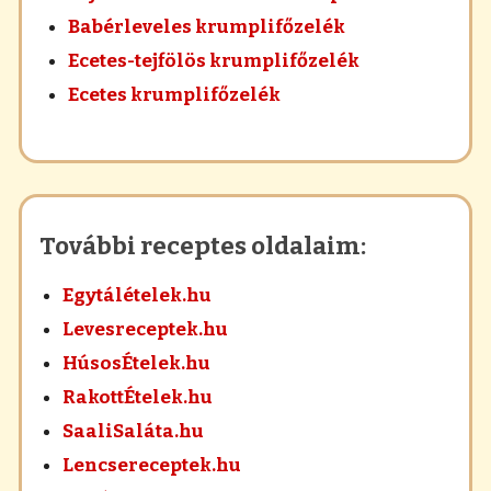
Babérleveles krumplifőzelék
Ecetes-tejfölös krumplifőzelék
Ecetes krumplifőzelék
További receptes oldalaim:
Egytálételek.hu
Levesreceptek.hu
HúsosÉtelek.hu
RakottÉtelek.hu
SaaliSaláta.hu
Lencsereceptek.hu