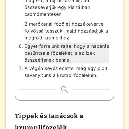
megfőtt, a tejfölt és a lisztet
összekeverjük egy kis tálban
csomómentesen.
2 merőkanál főzőlét hozzákeverve
folyóssá tesszük, majd hozzáadjuk a
megfőtt krumplihoz.
Egyet forralunk rajta, hogy a habarás
besűrítse a főzeléket, s az ízek
összeérjenek benne.
A végén kevés ecettel még egy picit
savanyítunk a krumplifőzeléken.
Tippek és tanácsok a
krumplifőzelék