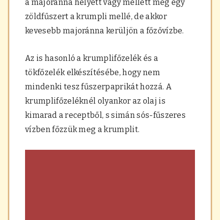
a majoránna helyett vagy mellett még egy
zöldfűszert a krumpli mellé, de akkor
kevesebb majoránna kerüljön a főzővízbe.
Az is hasonló a krumplifőzelék és a
tökfőzelék elkészítésébe, hogy nem
mindenki tesz fűszerpaprikát hozzá. A
krumplifőzeléknél olyankor az olaj is
kimarad a receptből, s simán sós-fűszeres
vízben főzzük meg a krumplit.