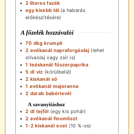
2 literes fazék
egy kisebb tál
(a habarás
előkészítésére)
A főzelék hozzávalói
70
dkg
krumpli
2
evőkanál
napraforgóolaj
(lehet
olívaolaj vagy zsír is)
1
teáskanál
fűszerpaprika
5
dl
víz
(körülbelül)
2
kiskanál
só
1
evőkanál
majoranna
2
darab
babérlevél
A savanyításhoz
2
dl
tejföl
(egy kis pohár)
2
evőkanál
finomliszt
1-2
kiskanál
ecet
(10 %-os)