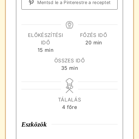
Mentsd le a Pinterestre a receptet
ELŐKÉSZÍTÉSI
FŐZÉS IDŐ
perc
IDŐ
20
min
perc
15
min
ÖSSZES IDŐ
perc
35
min
TÁLALÁS
4
főre
Eszközök