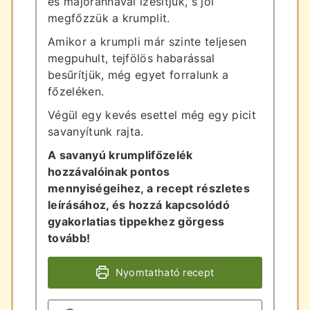
és majoránnával ízesítjük, s jól
megfőzzük a krumplit.
Amikor a krumpli már szinte teljesen
megpuhult, tejfölös habarással
besűrítjük, még egyet forralunk a
főzeléken.
Végül egy kevés esettel még egy picit
savanyítunk rajta.
A savanyú krumplifőzelék
hozzávalóinak pontos
mennyiségeihez, a recept részletes
leírásához, és hozzá kapcsolódó
gyakorlatias tippekhez görgess
tovább!
Nyomtatható recept