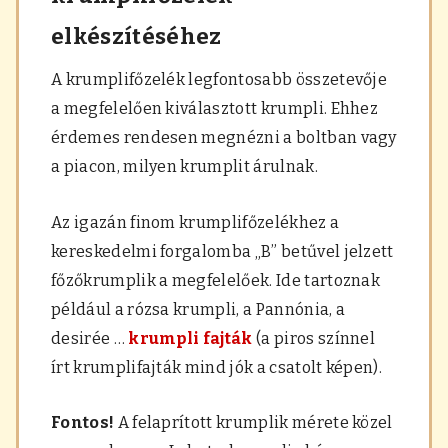
elkészítéséhez
A krumplifőzelék legfontosabb összetevője
a megfelelően kiválasztott krumpli. Ehhez
érdemes rendesen megnézni a boltban vagy
a piacon, milyen krumplit árulnak.
Az igazán finom krumplifőzelékhez a
kereskedelmi forgalomba „B” betűvel jelzett
főzőkrumplik a megfelelőek. Ide tartoznak
például a rózsa krumpli, a Pannónia, a
desirée …
krumpli fajták
(a piros színnel
írt krumplifajták mind jók a csatolt képen).
Fontos!
A felaprított krumplik mérete közel