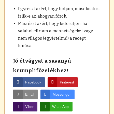
Egyrészt azért, hogy tudjam, másoknak is
ízlik-e az, ahogyan főzök.
Másrészt azért, hogy kiderüljön, ha
valahol elírtam a mennyiségeket vagy
nem világos (egyértelmű) a recept
leírása.
Jó étvágyat a savanyú
krumplifőzelékhez!
Facebook
Pinterest
Email
Messenger
Viber
WhatsApp