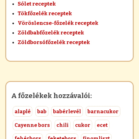
Sólet receptek
Tökfőzelék receptek
Vöröslencse-főzelék receptek
Zöldbabfőzelék receptek
Zöldborsófőzelék receptek
A főzelékek hozzávalói:
alaplé
bab
babérlevél
barnacukor
Cayenne bors
chili
cukor
ecet
fehérbors
feketebors
finomliszt