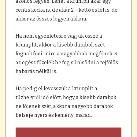
azonos legyen. Lehet a krumpli akár egy
centis kocka is, de akár 2 – kettő és fél is, de
akkor az összes legyen akkora.
Ha nem egyenletesre vágjuk össze a
krumplit, akkor a kisebb darabok szét
fognak főni, mire a nagyobbak megfőnek. S
az egész főzelék be fog sűrűsödni a tejfölös
habarás nélkül is.
Ha pedig el levesszük a krumplit a
tűzhelyről idő előtt, hogy a kisebb darabok
ne főjenek szét, akkor a nagyobb darabok
belseje nyers és kemény marad.