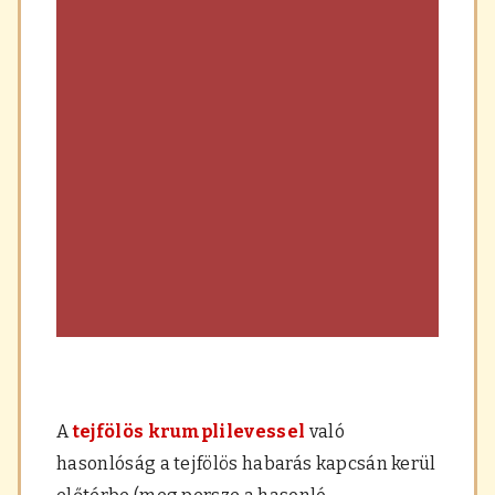
A
tejfölös krumplilevessel
való
hasonlóság a tejfölös habarás kapcsán kerül