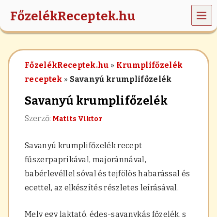
MEN
FőzelékReceptek.hu
Ü
z
ö
l
FőzelékReceptek.hu
»
Krumplifőzelék
d
s
receptek
»
Savanyú krumplifőzelék
é
g
Savanyú krumplifőzelék
e
k
Szerző:
Matits Viktor
,
r
á
Savanyú krumplifőzelék recept
n
t
fűszerpaprikával, majoránnával,
á
babérlevéllel sóval és tejfölös habarással és
s
,
ecettel, az elkészítés részletes leírásával.
h
a
b
Mely egy laktató, édes-savanykás főzelék, s