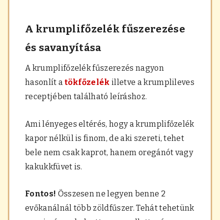
A krumplifőzelék fűszerezése
és savanyítása
A krumplifőzelék fűszerezés nagyon
hasonlít a
tökfőzelék
illetve a krumplileves
receptjében található leíráshoz.
Ami lényeges eltérés, hogy a krumplifőzelék
kapor nélkül is finom, de aki szereti, tehet
bele nem csak kaprot, hanem oregánót vagy
kakukkfüvet is.
Fontos!
Összesen ne legyen benne 2
evőkanálnál több zöldfűszer. Tehát tehetünk