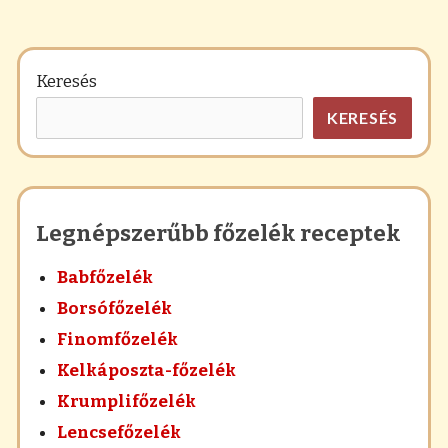
Keresés
KERESÉS
Legnépszerűbb főzelék receptek
Babfőzelék
Borsófőzelék
Finomfőzelék
Kelkáposzta-főzelék
Krumplifőzelék
Lencsefőzelék