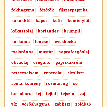
fokhagyma
főzőtök
fűszerpaprika
kakukkfű
kapor
kefir
keményítő
kókuszolaj
koriander
krumpli
kurkuma
lencse
leveskocka
majoránna
mustár
napraforgóolaj
olívaolaj
oregano
paprikakrém
petrezselyem
repceolaj
rizsliszt
római kömény
rozmaring
só
tarkabors
tej
tejföl
tejszín
vaj
víz
vöröshagyma
zabliszt
zöldbab