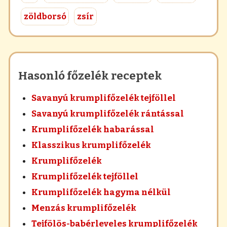
zöldborsó
zsír
Hasonló főzelék receptek
Savanyú krumplifőzelék tejföllel
Savanyú krumplifőzelék rántással
Krumplifőzelék habarással
Klasszikus krumplifőzelék
Krumplifőzelék
Krumplifőzelék tejföllel
Krumplifőzelék hagyma nélkül
Menzás krumplifőzelék
Tejfölös-babérleveles krumplifőzelék