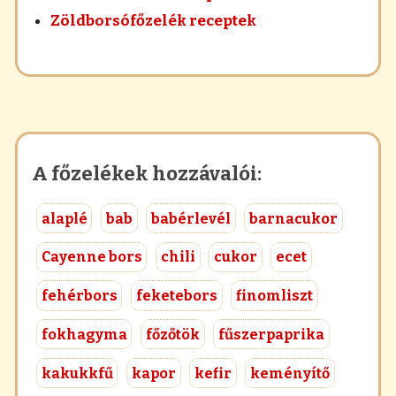
Zöldborsófőzelék receptek
A főzelékek hozzávalói:
alaplé
bab
babérlevél
barnacukor
Cayenne bors
chili
cukor
ecet
fehérbors
feketebors
finomliszt
fokhagyma
főzőtök
fűszerpaprika
kakukkfű
kapor
kefir
keményítő