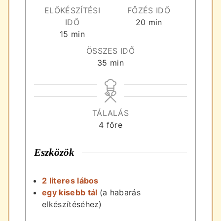
ELŐKÉSZÍTÉSI
FŐZÉS IDŐ
perc
IDŐ
20
min
perc
15
min
ÖSSZES IDŐ
perc
35
min
TÁLALÁS
4
főre
Eszközök
2 literes lábos
egy kisebb tál
(a habarás
elkészítéséhez)