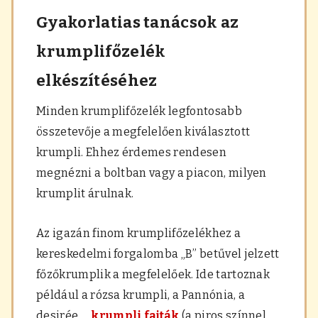
Gyakorlatias tanácsok az
krumplifőzelék
elkészítéséhez
Minden krumplifőzelék legfontosabb
összetevője a megfelelően kiválasztott
krumpli. Ehhez érdemes rendesen
megnézni a boltban vagy a piacon, milyen
krumplit árulnak.
Az igazán finom krumplifőzelékhez a
kereskedelmi forgalomba „B” betűvel jelzett
főzőkrumplik a megfelelőek. Ide tartoznak
például a rózsa krumpli, a Pannónia, a
desirée …
krumpli fajták
(a piros színnel