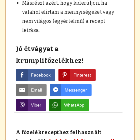
Másrészt azért, hogy kiderüljön, ha
valahol elírtam a mennyiségeket vagy
nem világos (egyértelmű) a recept
leírása.
Jó étvágyat a
krumplifőzelékhez!
Facebook
Pinterest
Email
Messenger
Viber
WhatsApp
A főzelékrecepthez felhasznált