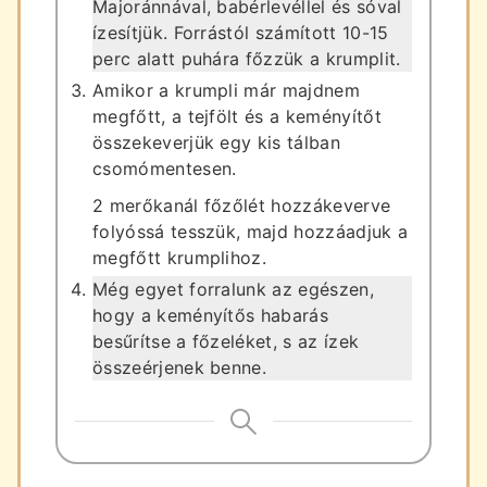
Majoránnával, babérlevéllel és sóval
ízesítjük. Forrástól számított 10-15
perc alatt puhára főzzük a krumplit.
Amikor a krumpli már majdnem
megfőtt, a tejfölt és a keményítőt
összekeverjük egy kis tálban
csomómentesen.
2 merőkanál főzőlét hozzákeverve
folyóssá tesszük, majd hozzáadjuk a
megfőtt krumplihoz.
Még egyet forralunk az egészen,
hogy a keményítős habarás
besűrítse a főzeléket, s az ízek
összeérjenek benne.