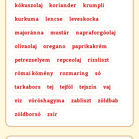
kókuszolaj
koriander
krumpli
kurkuma
lencse
leveskocka
majoránna
mustár
napraforgóolaj
olívaolaj
oregano
paprikakrém
petrezselyem
repceolaj
rizsliszt
római kömény
rozmaring
só
tarkabors
tej
tejföl
tejszín
vaj
víz
vöröshagyma
zabliszt
zöldbab
zöldborsó
zsír