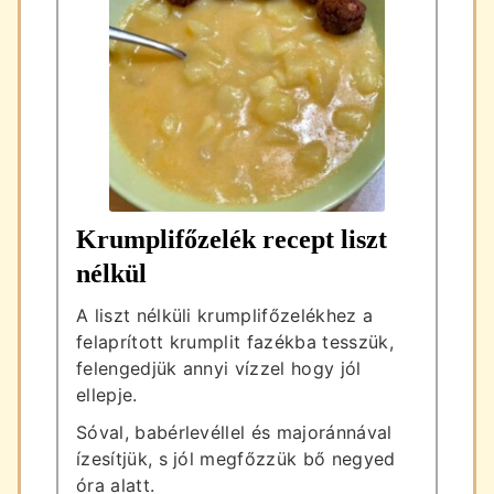
Krumplifőzelék recept liszt
nélkül
A liszt nélküli krumplifőzelékhez a
felaprított krumplit fazékba tesszük,
felengedjük annyi vízzel hogy jól
ellepje.
Sóval, babérlevéllel és majoránnával
ízesítjük, s jól megfőzzük bő negyed
óra alatt.