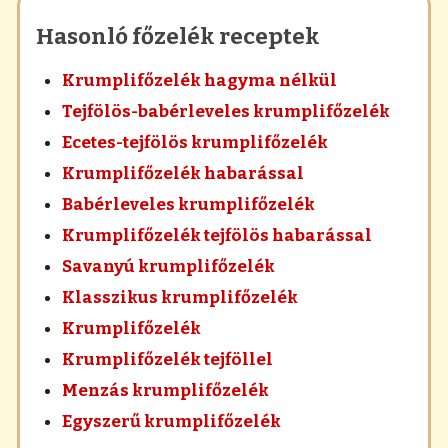
Hasonló főzelék receptek
Krumplifőzelék hagyma nélkül
Tejfölös-babérleveles krumplifőzelék
Ecetes-tejfölös krumplifőzelék
Krumplifőzelék habarással
Babérleveles krumplifőzelék
Krumplifőzelék tejfölös habarással
Savanyú krumplifőzelék
Klasszikus krumplifőzelék
Krumplifőzelék
Krumplifőzelék tejföllel
Menzás krumplifőzelék
Egyszerű krumplifőzelék