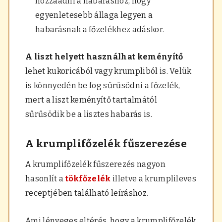
hozzáadni a habaráshoz, hogy
egyenletesebb állaga legyen a
habarásnak a főzelékhez adáskor.
A liszt helyett használhat keményítő
lehet kukoricából vagy krumpliból is. Velük
is könnyedén be fog sűrűsödni a főzelék,
mert a liszt keményítő tartalmától
sűrűsödik be a lisztes habarás is.
A krumplifőzelék fűszerezése
A krumplifőzelék fűszerezés nagyon
hasonlít a
tökfőzelék
illetve a krumplileves
receptjében található leíráshoz.
Ami lényeges eltérés, hogy a krumplifőzelék