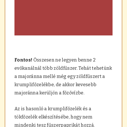
Fontos!
Összesen ne legyen benne 2
evőkanálnál több zöldfűszer. Tehát tehetünk
a majoránna mellé még egy zöldfűszert a
krumplifőzelékbe, de akkor kevesebb
majoránna kerüljön a főzővízbe.
Az is hasonló a krumplifőzelék és a
tökfőzelék elkészítésébe, hogy nem
mindenki tesz fűszerpaprikát hozzá.