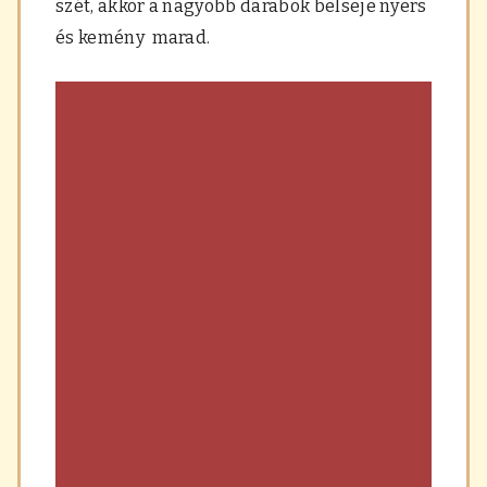
szét, akkor a nagyobb darabok belseje nyers
és kemény marad.