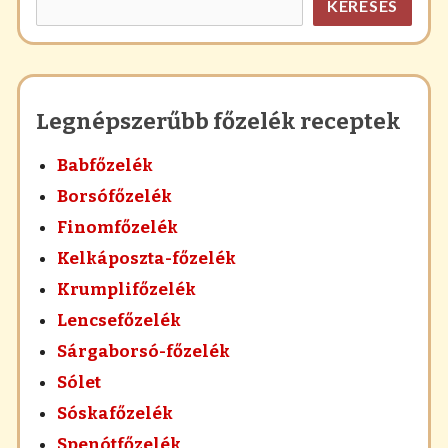
KERESÉS
Legnépszerűbb főzelék receptek
Babfőzelék
Borsófőzelék
Finomfőzelék
Kelkáposzta-főzelék
Krumplifőzelék
Lencsefőzelék
Sárgaborsó-főzelék
Sólet
Sóskafőzelék
Spenótfőzelék