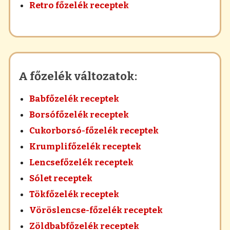
Retro főzelék receptek
A főzelék változatok:
Babfőzelék receptek
Borsófőzelék receptek
Cukorborsó-főzelék receptek
Krumplifőzelék receptek
Lencsefőzelék receptek
Sólet receptek
Tökfőzelék receptek
Vöröslencse-főzelék receptek
Zöldbabfőzelék receptek