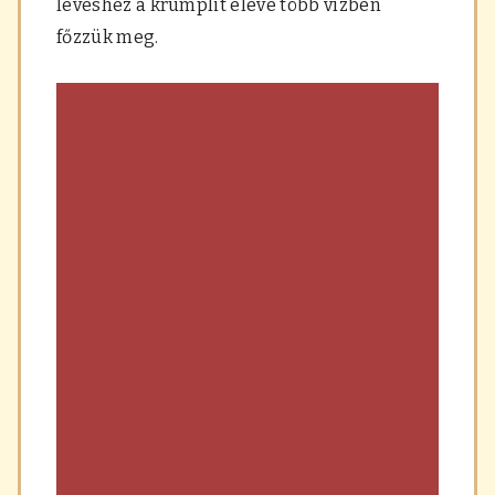
leveshez a krumplit eleve több vízben
főzzük meg.