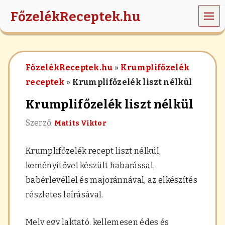
MEN
FőzelékReceptek.hu
Ü
z
ö
l
FőzelékReceptek.hu
»
Krumplifőzelék
d
s
receptek
»
Krumplifőzelék liszt nélkül
é
g
Krumplifőzelék liszt nélkül
e
k
Szerző:
Matits Viktor
,
r
á
Krumplifőzelék recept liszt nélkül,
n
t
keményítővel készült habarással,
á
babérlevéllel és majoránnával, az elkészítés
s
,
részletes leírásával.
h
a
b
Mely egy laktató, kellemesen édes és