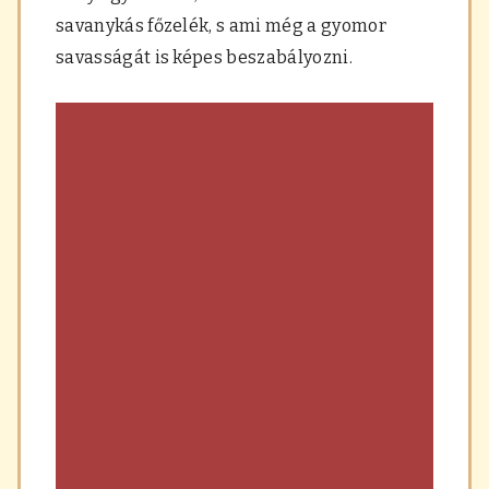
a
savanykás főzelék, s ami még a gyomor
r
á
savasságát is képes beszabályozni.
s
,
f
ű
s
z
e
r
e
k