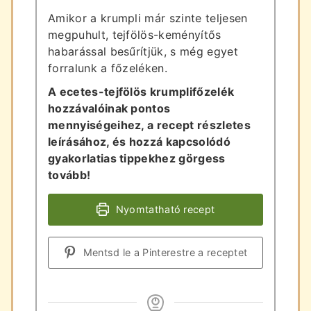
Amikor a krumpli már szinte teljesen
megpuhult, tejfölös-keményítős
habarással besűrítjük, s még egyet
forralunk a főzeléken.
A ecetes-tejfölös krumplifőzelék
hozzávalóinak pontos
mennyiségeihez, a recept részletes
leírásához, és hozzá kapcsolódó
gyakorlatias tippekhez görgess
tovább!
Nyomtatható recept
Mentsd le a Pinterestre a receptet