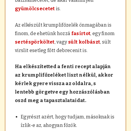
balzsamecetet, de akár valamilyen
gyümölcsecetet
is
.
Az elkészült krumplifőzelék önmagában is
finom, de ehetünk hozzá
fasírtot
, egy finom
sertéspörköltet
, vagy
sült kolbászt
, sült
virslit esetleg főtt debrecenit is.
Ha elkészítetted a fenti recept alapján
az krumplifőzeléket liszt nélkül, akkor
kérlek gyere vissza az oldalra, s
lentebb görgetve egy hozzászólásban
oszd meg a tapasztalataidat.
Egyrészt azért, hogy tudjam, másoknak is
ízlik-e az, ahogyan főzök.