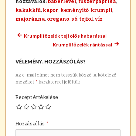
hozzávalók:
babérlevél
,
fűszerpaprika
,
kakukkfű
,
kapor
,
keményítő
,
krumpli
,
majoránna
,
oregano
,
só
,
tejföl
,
víz
.
Krumplifőzelék tejfölös habarással
Előző
Bejegyzés
Krumplifőzelék rántással
főzelék
Követke
navigáció
recept:
főzelék
VÉLEMÉNY, HOZZÁSZÓLÁS?
recept:
Az e-mail címet nem tesszük közzé.
A kötelező
mezőket
*
karakterrel jelöltük
Recept értékelése
Hozzászólás
*