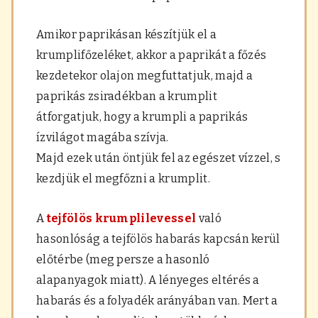
Amikor paprikásan készítjük el a
krumplifőzeléket, akkor a paprikát a főzés
kezdetekor olajon megfuttatjuk, majd a
paprikás zsiradékban a krumplit
átforgatjuk, hogy a krumpli a paprikás
ízvilágot magába szívja.
Majd ezek után öntjük fel az egészet vízzel, s
kezdjük el megfőzni a krumplit.
A
tejfölös krumplilevessel
való
hasonlóság a tejfölös habarás kapcsán kerül
előtérbe (meg persze a hasonló
alapanyagok miatt). A lényeges eltérés a
habarás és a folyadék arányában van. Mert a