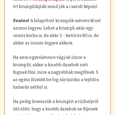
írt krumplifajták mind jók a csatolt képen).
Fontos!
A felaprított krumplik mérete közel
azonos legyen. Lehet a krumpli akár egy
centis kocka is, de akár 2 – kettő és fél is, de
akkor az összes legyen akkora.
Ha nem egyenletesre vágjuk össze a
krumplit, akkor a kisebb darabok szét
fognak főni, mire a nagyobbak megfőnek. S
az egész főzelék be fog sűrűsödni a tejfölös
habarás nélkül is.
Ha pedig levesszük a krumplit a tűzhelyről
idő előtt, hogy a kisebb darabok ne főjenek