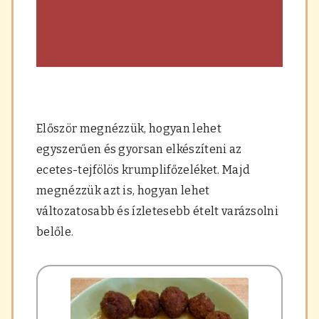
Először megnézzük, hogyan lehet
egyszerűen és gyorsan elkészíteni az
ecetes-tejfölös krumplifőzeléket. Majd
megnézzük azt is, hogyan lehet
változatosabb és ízletesebb ételt varázsolni
belőle.