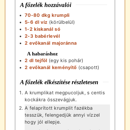
A főzelék hozzávalói
70-80
dkg
krumpli
5-6
dl
víz
(körülbelül)
1-2
kiskanál
só
2-3
babérlevél
2
evőkanál
majoránna
A habaráshoz
2
dl
tejföl
(egy kis pohár)
2
evőkanál
keményítő
(csapott)
A főzelék elkészítése részletesen
A krumplikat megpucoljuk, s centis
kockákra összevágjuk.
A felaprított krumplit fazékba
tesszük, felengedjük annyi vízzel
hogy jól ellepje.