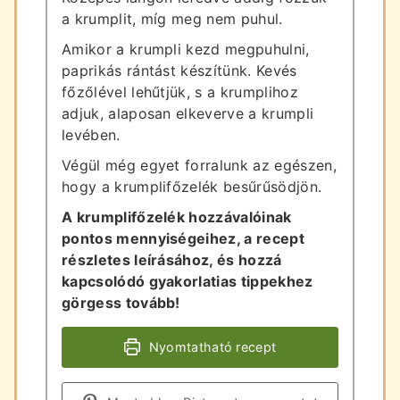
a krumplit, míg meg nem puhul.
Amikor a krumpli kezd megpuhulni,
paprikás rántást készítünk. Kevés
főzőlével lehűtjük, s a krumplihoz
adjuk, alaposan elkeverve a krumpli
levében.
Végül még egyet forralunk az egészen,
hogy a krumplifőzelék besűrűsödjön.
A krumplifőzelék hozzávalóinak
pontos mennyiségeihez, a recept
részletes leírásához, és hozzá
kapcsolódó gyakorlatias tippekhez
görgess tovább!
Nyomtatható recept