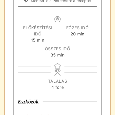
Mentsd le a Pinterestre a receptet
ELŐKÉSZÍTÉSI
FŐZÉS IDŐ
perc
IDŐ
20
min
perc
15
min
ÖSSZES IDŐ
perc
35
min
TÁLALÁS
4
főre
Eszközök