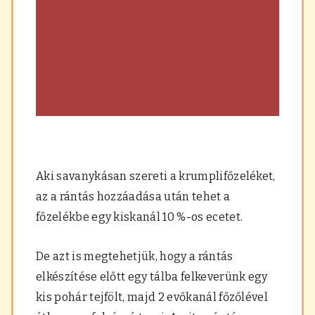
Aki savanykásan szereti a krumplifőzeléket,
az a rántás hozzáadása után tehet a
főzelékbe egy kiskanál 10 %-os ecetet.
De azt is megtehetjük, hogy a rántás
elkészítése előtt egy tálba felkeverünk egy
kis pohár tejfölt, majd 2 evőkanál főzőlével