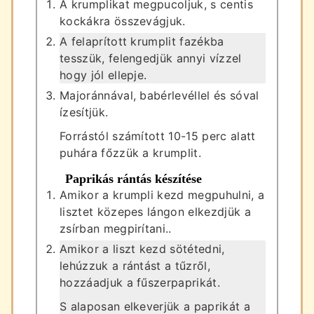
A krumplikat megpucoljuk, s centis
kockákra összevágjuk.
A felaprított krumplit fazékba
tesszük, felengedjük annyi vízzel
hogy jól ellepje.
Majoránnával, babérlevéllel és sóval
ízesítjük.
Forrástól számított 10-15 perc alatt
puhára főzzük a krumplit.
Paprikás rántás készítése
Amikor a krumpli kezd megpuhulni, a
lisztet közepes lángon elkezdjük a
zsírban megpirítani..
Amikor a liszt kezd sötétedni,
lehúzzuk a rántást a tűzről,
hozzáadjuk a fűszerpaprikát.
S alaposan elkeverjük a paprikát a