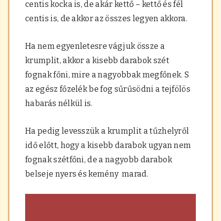
centis kocka is, de akár kettő – kettő és fél
centis is, de akkor az összes legyen akkora.
Ha nem egyenletesre vágjuk össze a
krumplit, akkor a kisebb darabok szét
fognak főni, mire a nagyobbak megfőnek. S
az egész főzelék be fog sűrűsödni a tejfölös
habarás nélkül is.
Ha pedig levesszük a krumplit a tűzhelyről
idő előtt, hogy a kisebb darabok ugyan nem
fognak szétfőni, de a nagyobb darabok
belseje nyers és kemény marad.