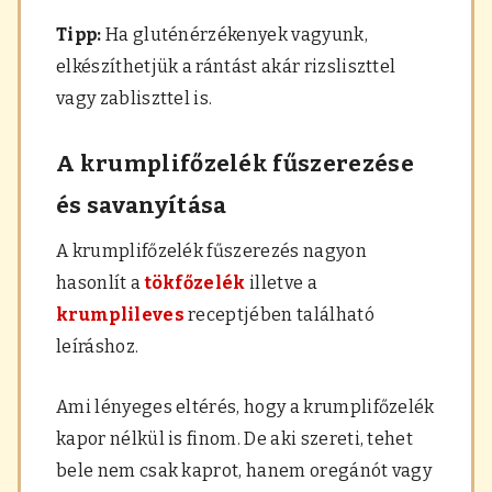
Tipp:
Ha gluténérzékenyek vagyunk,
elkészíthetjük a rántást akár rizsliszttel
vagy zabliszttel is.
A krumplifőzelék fűszerezése
és savanyítása
A krumplifőzelék fűszerezés nagyon
hasonlít a
tökfőzelék
illetve a
krumplileves
receptjében található
leíráshoz.
Ami lényeges eltérés, hogy a krumplifőzelék
kapor nélkül is finom. De aki szereti, tehet
bele nem csak kaprot, hanem oregánót vagy