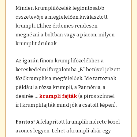
Minden krumplifőzelék legfontosabb
összetevője a megfelelően kiválasztott
krumpli. Ehhez érdemes rendesen
megnézni a boltban vagy a piacon, milyen
krumplit árulnak.
Az igazán finom krumplifőzelékhez a
kereskedelmi forgalomba „B” betűvel jelzett
főzőkrumplik a megfelelőek. Ide tartoznak
például a rózsa krumpli, a Pannónia, a
desirée …
krumpli fajták
(a piros színnel
írt krumplifajták mind jók a csatolt képen).
Fontos!
A felaprított krumplik mérete közel
azonos legyen. Lehet a krumpli akár egy