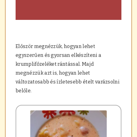
Először megnézzük, hogyan lehet
egyszerűen és gyorsan elkészíteni a
krumplifőzeléket rántással. Majd
megnézzük azt is, hogyan lehet
változatosabb és ízletesebb ételt varázsolni
belőle.