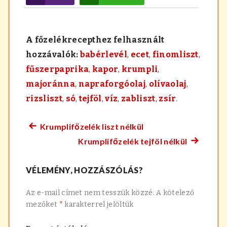
A főzelékrecepthez felhasznált
hozzávalók:
babérlevél
,
ecet
,
finomliszt
,
fűszerpaprika
,
kapor
,
krumpli
,
majoránna
,
napraforgóolaj
,
olívaolaj
,
rizsliszt
,
só
,
tejföl
,
víz
,
zabliszt
,
zsír
.
Krumplifőzelék liszt nélkül
Előző
Bejegyzés
Krumplifőzelék tejföl nélkül
főzelék
Követke
navigáció
recept:
főzelék
VÉLEMÉNY, HOZZÁSZÓLÁS?
recept:
Az e-mail címet nem tesszük közzé.
A kötelező
mezőket
*
karakterrel jelöltük