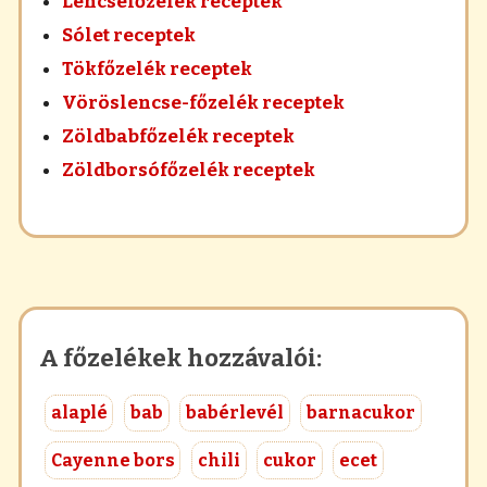
Lencsefőzelék receptek
Sólet receptek
Tökfőzelék receptek
Vöröslencse-főzelék receptek
Zöldbabfőzelék receptek
Zöldborsófőzelék receptek
A főzelékek hozzávalói:
alaplé
bab
babérlevél
barnacukor
Cayenne bors
chili
cukor
ecet