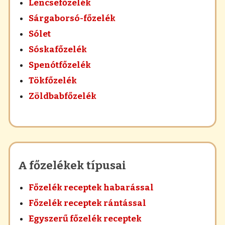
Lencsefőzelék
Sárgaborsó-főzelék
Sólet
Sóskafőzelék
Spenótfőzelék
Tökfőzelék
Zöldbabfőzelék
A főzelékek típusai
Főzelék receptek habarással
Főzelék receptek rántással
Egyszerű főzelék receptek