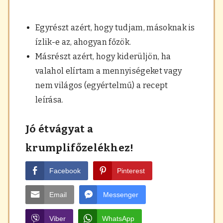
Egyrészt azért, hogy tudjam, másoknak is
ízlik-e az, ahogyan főzök.
Másrészt azért, hogy kiderüljön, ha
valahol elírtam a mennyiségeket vagy
nem világos (egyértelmű) a recept
leírása.
Jó étvágyat a
krumplifőzelékhez!
Facebook
Pinterest
Email
Messenger
Viber
WhatsApp