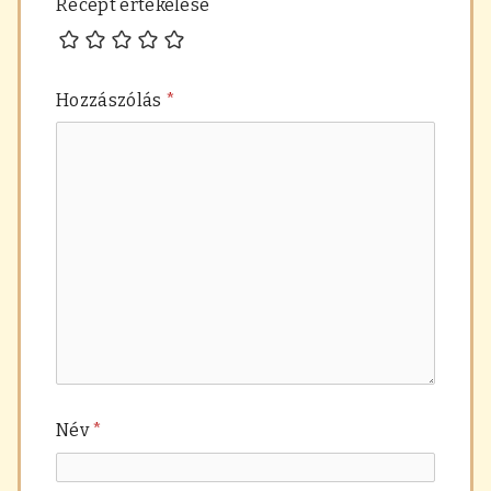
Recept értékelése
Hozzászólás
*
Név
*