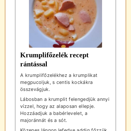
Krumplifőzelék recept
rántással
A krumplifőzelékhez a krumplikat
megpucoljuk, s centis kockákra
összevágjuk.
Lábosban a krumplit felengedjük annyi
vízzel, hogy az alaposan ellepje.
Hozzáadjuk a babérlevelet, a
majoránnát és a sót.
Közepes lángon lefedve addig főzzük