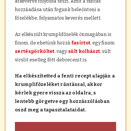
átkeverve folyóssá teszi. Amit a rántás
hozzáadása után fogunk beleönteni a
főzelékbe, folyamatos keverés mellett.
Az elkészült krumplifőzelék önmagában is
finom, de ehetünk hozzá
fasírtot
, egy finom
sertéspörköltet
, vagy
sült kolbászt
, sült
virslit esetleg főtt debrecenit is.
Ha elkészítetted a fenti recept alapján a
krumplifőzeléket rántással, akkor
kérlek gyere vissza az oldalra, s
lentebb görgetve egy hozzászólásban
oszd meg a tapasztalataidat.