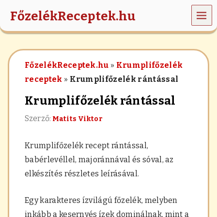
MEN
FőzelékReceptek.hu
Ü
z
ö
l
FőzelékReceptek.hu
»
Krumplifőzelék
d
s
receptek
»
Krumplifőzelék rántással
é
g
Krumplifőzelék rántással
e
k
Szerző:
Matits Viktor
,
r
á
Krumplifőzelék
recept rántással,
n
t
babérlevéllel, majoránnával és sóval, az
á
elkészítés részletes leírásával.
s
,
h
Egy karakteres ízvilágú főzelék, melyben
a
b
inkább a kesernyés ízek dominálnak, mint a