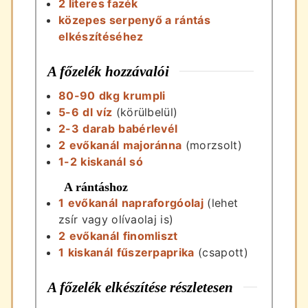
2 literes fazék
közepes serpenyő a rántás
elkészítéséhez
A főzelék hozzávalói
80-90
dkg
krumpli
5-6
dl
víz
(körülbelül)
2-3
darab
babérlevél
2
evőkanál
majoránna
(morzsolt)
1-2
kiskanál
só
A rántáshoz
1
evőkanál
napraforgóolaj
(lehet
zsír vagy olívaolaj is)
2
evőkanál
finomliszt
1
kiskanál
fűszerpaprika
(csapott)
A főzelék elkészítése részletesen