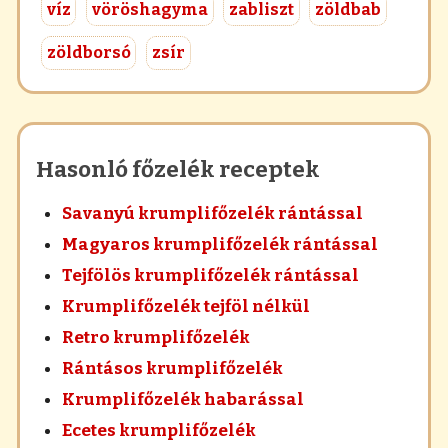
víz
vöröshagyma
zabliszt
zöldbab
zöldborsó
zsír
Hasonló főzelék receptek
Savanyú krumplifőzelék rántással
Magyaros krumplifőzelék rántással
Tejfölös krumplifőzelék rántással
Krumplifőzelék tejföl nélkül
Retro krumplifőzelék
Rántásos krumplifőzelék
Krumplifőzelék habarással
Ecetes krumplifőzelék