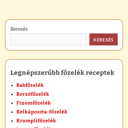
Keresés
KERESÉS
Legnépszerűbb főzelék receptek
Babfőzelék
Borsófőzelék
Finomfőzelék
Kelkáposzta-főzelék
Krumplifőzelék