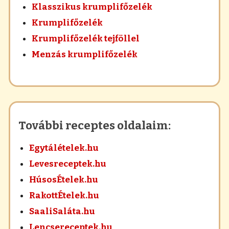
Klasszikus krumplifőzelék
Krumplifőzelék
Krumplifőzelék tejföllel
Menzás krumplifőzelék
További receptes oldalaim:
Egytálételek.hu
Levesreceptek.hu
HúsosÉtelek.hu
RakottÉtelek.hu
SaaliSaláta.hu
Lencsereceptek.hu