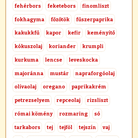
fehérbors
feketebors
finomliszt
fokhagyma
főzőtök
fűszerpaprika
kakukkfű
kapor
kefir
keményítő
kókuszolaj
koriander
krumpli
kurkuma
lencse
leveskocka
majoránna
mustár
napraforgóolaj
olívaolaj
oregano
paprikakrém
petrezselyem
repceolaj
rizsliszt
római kömény
rozmaring
só
tarkabors
tej
tejföl
tejszín
vaj