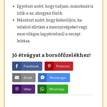
Egyrészt azért, hogy tudjam, másoknak is
ízlik-e az, ahogyan főzök.
Másrészt azért, hogy kiderüljön, ha
valahol elírtam a mennyiségeket vagy
nem világos (egyértelmű) a recept
leírása.
Jó étvágyat a borsófőzelékhez!
Facebook
Pinterest
Email
Messenger
Viber
WhatsApp