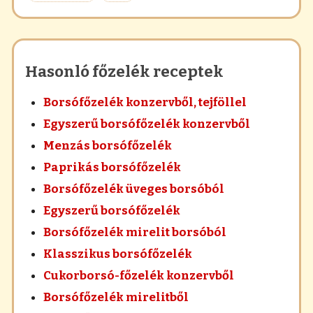
Hasonló főzelék receptek
Borsófőzelék konzervből, tejföllel
Egyszerű borsófőzelék konzervből
Menzás borsófőzelék
Paprikás borsófőzelék
Borsófőzelék üveges borsóból
Egyszerű borsófőzelék
Borsófőzelék mirelit borsóból
Klasszikus borsófőzelék
Cukorborsó-főzelék konzervből
Borsófőzelék mirelitből