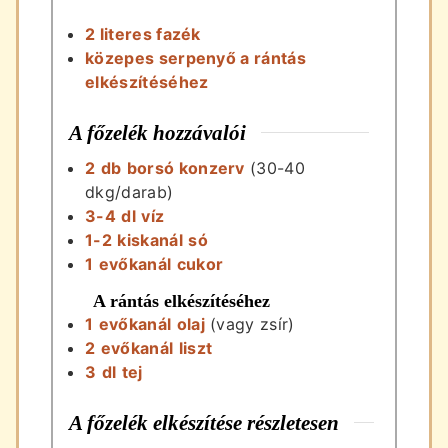
2 literes fazék
közepes serpenyő a rántás
elkészítéséhez
A főzelék hozzávalói
2
db
borsó konzerv
(30-40
dkg/darab)
3-4
dl
víz
1-2
kiskanál
só
1
evőkanál
cukor
A rántás elkészítéséhez
1
evőkanál
olaj
(vagy zsír)
2
evőkanál
liszt
3
dl
tej
A főzelék elkészítése részletesen