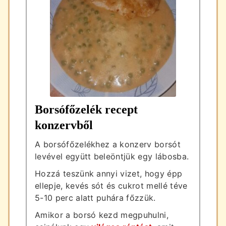
Borsófőzelék recept
konzervből
A borsófőzelékhez a konzerv borsót
levével együtt beleöntjük egy lábosba.
Hozzá teszünk annyi vizet, hogy épp
ellepje, kevés sót és cukrot mellé téve
5-10 perc alatt puhára főzzük.
Amikor a borsó kezd megpuhulni,