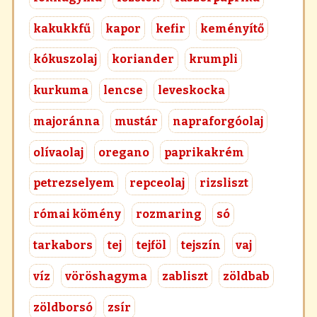
kakukkfű
kapor
kefir
keményítő
kókuszolaj
koriander
krumpli
kurkuma
lencse
leveskocka
majoránna
mustár
napraforgóolaj
olívaolaj
oregano
paprikakrém
petrezselyem
repceolaj
rizsliszt
római kömény
rozmaring
só
tarkabors
tej
tejföl
tejszín
vaj
víz
vöröshagyma
zabliszt
zöldbab
zöldborsó
zsír