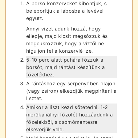
A borsó konzerveket kibontjuk, s
beleborítjuk a lábosba a levével
együtt.
Annyi vizet adunk hozzá, hogy
ellepje, majd kicsit megsózzuk és
megcukrozzuk, hogy a víztől ne
híguljon fel a konzervlé íze.
5-10 perc alatt puhára főzzük a
borsót, majd rántást készítünk a
főzelékhez.
A rántáshoz egy serpenyőben olajon
(vagy zsíron) elkezdjük megpirítani a
lisztet.
Amikor a liszt kezd sötétedni, 1-2
merőkanálnyi főzőlét hozzáadunk a
főzelékből, s csomómentesre
elkeverjük vele.