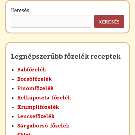
Keresés
KERESÉS
Legnépszerűbb főzelék receptek
Babfőzelék
Borsófőzelék
Finomfőzelék
Kelkáposzta-főzelék
Krumplifőzelék
Lencsefőzelék
Sárgaborsó-főzelék