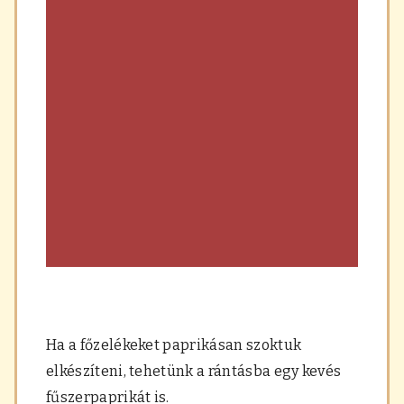
Ha a főzelékeket paprikásan szoktuk
elkészíteni, tehetünk a rántásba egy kevés
fűszerpaprikát is.