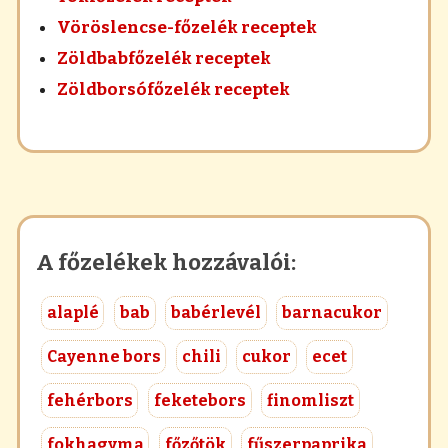
Vöröslencse-főzelék receptek
Zöldbabfőzelék receptek
Zöldborsófőzelék receptek
A főzelékek hozzávalói:
alaplé
bab
babérlevél
barnacukor
Cayenne bors
chili
cukor
ecet
fehérbors
feketebors
finomliszt
fokhagyma
főzőtök
fűszerpaprika