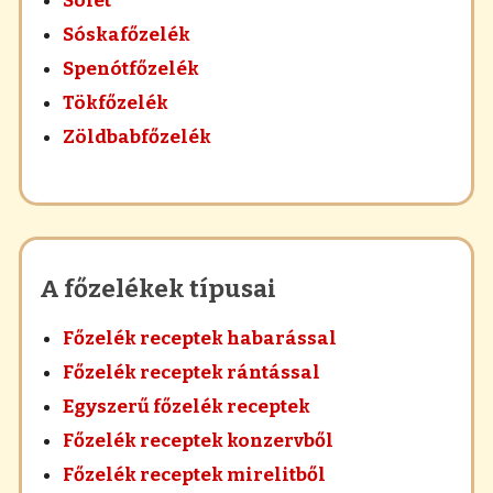
Sólet
Sóskafőzelék
Spenótfőzelék
Tökfőzelék
Zöldbabfőzelék
A főzelékek típusai
Főzelék receptek habarással
Főzelék receptek rántással
Egyszerű főzelék receptek
Főzelék receptek konzervből
Főzelék receptek mirelitből