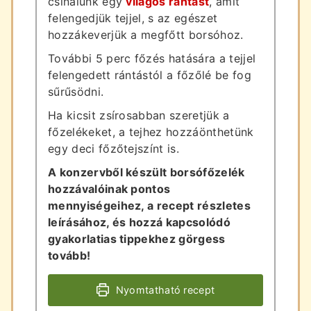
csinálunk egy
világos rántást
, amit
felengedjük tejjel, s az egészet
hozzákeverjük a megfőtt borsóhoz.
További 5 perc főzés hatására a tejjel
felengedett rántástól a főzőlé be fog
sűrűsödni.
Ha kicsit zsírosabban szeretjük a
főzelékeket, a tejhez hozzáönthetünk
egy deci főzőtejszínt is.
A konzervből készült borsófőzelék
hozzávalóinak pontos
mennyiségeihez, a recept részletes
leírásához, és hozzá kapcsolódó
gyakorlatias tippekhez görgess
tovább!
Nyomtatható recept