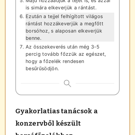
Majd hozzáadjuk a tejet is, és azzal
is simára elkeverjük a rántást.
Ezután a tejjel felhígított világos
rántást hozzákeverjük a megfőtt
borsóhoz, s alaposan elkeverjük
benne.
Az összekeverés után még 3-5
percig tovább főzzük az egészet,
hogy a főzelék rendesen
besűrűsödjön.
Gyakorlatias tanácsok a
konzervből készült