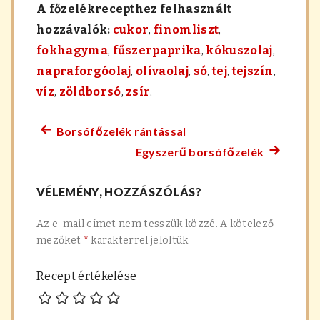
A főzelékrecepthez felhasznált
hozzávalók:
cukor
,
finomliszt
,
fokhagyma
,
fűszerpaprika
,
kókuszolaj
,
napraforgóolaj
,
olívaolaj
,
só
,
tej
,
tejszín
,
víz
,
zöldborsó
,
zsír
.
Borsófőzelék rántással
Előző
Bejegyzés
Egyszerű borsófőzelék
főzelék
Követke
navigáció
recept:
főzelék
VÉLEMÉNY, HOZZÁSZÓLÁS?
recept:
Az e-mail címet nem tesszük közzé.
A kötelező
mezőket
*
karakterrel jelöltük
Recept értékelése