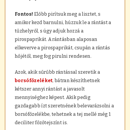
Fontos!
Előbb pirítsuk meg a lisztet, s
amikor kezd barnulni, húzzuk le a rántást a
tűzhelyről, s úgy adjuk hozzá a
pirospaprikát. A rántásban alaposan
elkeverve a pirospaprikát, csupán a rántás
hőjétől, meg fog pirulni rendesen.
Azok, akik sűrűbb rántással szeretik a
borsófőzeléket
, bátran készíthetnek
kétszer annyi rántást a javasolt
mennyiséghez képest. Akik pedig
gazdagabb ízt szeretnének belevarázsolni a
borsófőzelékbe, tehetnek a tej mellé még 1
deciliter főzőtejszínt is.