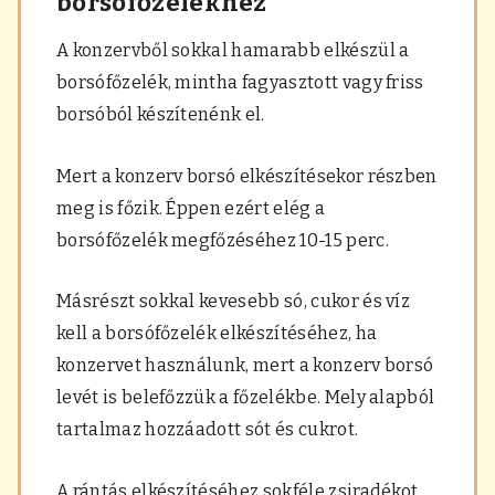
borsófőzelékhez
A konzervből sokkal hamarabb elkészül a
borsófőzelék, mintha fagyasztott vagy friss
borsóból készítenénk el.
Mert a konzerv borsó elkészítésekor részben
meg is főzik. Éppen ezért elég a
borsófőzelék megfőzéséhez 10-15 perc.
Másrészt sokkal kevesebb só, cukor és víz
kell a borsófőzelék elkészítéséhez, ha
konzervet használunk, mert a konzerv borsó
levét is belefőzzük a főzelékbe. Mely alapból
tartalmaz hozzáadott sót és cukrot.
A rántás elkészítéséhez sokféle zsiradékot