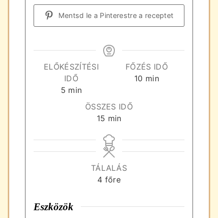
Mentsd le a Pinterestre a receptet
ELŐKÉSZÍTÉSI
FŐZÉS IDŐ
perc
IDŐ
10
min
perc
5
min
ÖSSZES IDŐ
perc
15
min
TÁLALÁS
4
főre
Eszközök