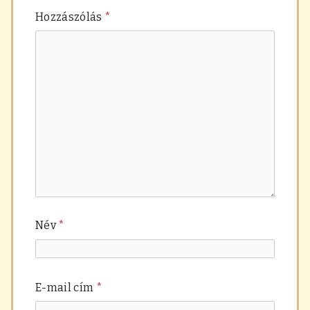
Hozzászólás
*
Név
*
E-mail cím
*