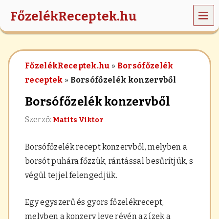
MEN
FőzelékReceptek.hu
Ü
z
ö
l
FőzelékReceptek.hu
»
Borsófőzelék
d
s
receptek
»
Borsófőzelék konzervből
é
g
Borsófőzelék konzervből
e
k
Szerző:
Matits Viktor
,
r
á
Borsófőzelék recept konzervből, melyben a
n
t
borsót puhára főzzük, rántással besűrítjük, s
á
végül tejjel felengedjük.
s
,
h
Egy egyszerű és gyors főzelékrecept,
a
b
melyben a konzerv leve révén az ízek a