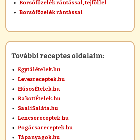
Borsófőzelék rántással, tejföllel
Borsófőzelék rántással
További receptes oldalaim:
Egytálételek.hu
Levesreceptek.hu
HúsosÉtelek.hu
RakottÉtelek.hu
SaaliSaláta.hu
Lencsereceptek.hu
Pogácsareceptek.hu
Tápanyagok.hu