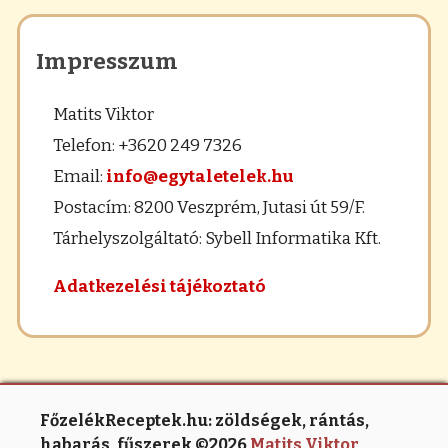
Impresszum
Matits Viktor
Telefon: +3620 249 7326
Email:
info@egytaletelek.hu
Postacím: 8200 Veszprém, Jutasi út 59/F.
Tárhelyszolgáltató: Sybell Informatika Kft.
Adatkezelési tájékoztató
FőzelékReceptek.hu: zöldségek, rántás,
habarás, fűszerek ©2026
Matits Viktor