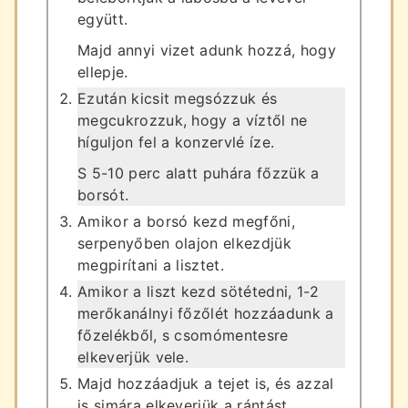
együtt.
Majd annyi vizet adunk hozzá, hogy
ellepje.
Ezután kicsit megsózzuk és
megcukrozzuk, hogy a víztől ne
híguljon fel a konzervlé íze.
S 5-10 perc alatt puhára főzzük a
borsót.
Amikor a borsó kezd megfőni,
serpenyőben olajon elkezdjük
megpirítani a lisztet.
Amikor a liszt kezd sötétedni, 1-2
merőkanálnyi főzőlét hozzáadunk a
főzelékből, s csomómentesre
elkeverjük vele.
Majd hozzáadjuk a tejet is, és azzal
is simára elkeverjük a rántást.