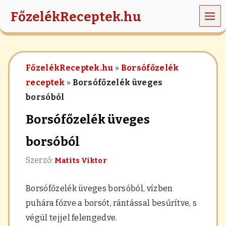
MEN
FőzelékReceptek.hu
Ü
z
ö
l
FőzelékReceptek.hu
»
Borsófőzelék
d
s
receptek
»
Borsófőzelék üveges
é
borsóból
g
e
Borsófőzelék üveges
k
,
r
borsóból
á
n
Szerző:
Matits Viktor
t
á
s
Borsófőzelék üveges borsóból
, vízben
,
puhára főzve a borsót, rántással besűrítve, s
h
a
végül tejjel felengedve.
b