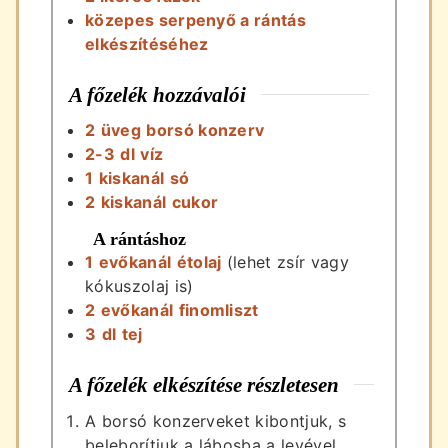
közepes serpenyő a rántás
elkészítéséhez
A főzelék hozzávalói
2
üveg
borsó konzerv
2-3
dl
víz
1
kiskanál
só
2
kiskanál
cukor
A rántáshoz
1
evőkanál
étolaj
(lehet zsír vagy
kókuszolaj is)
2
evőkanál
finomliszt
3
dl
tej
A főzelék elkészítése részletesen
A borsó konzerveket kibontjuk, s
beleborítjuk a lábosba a levével