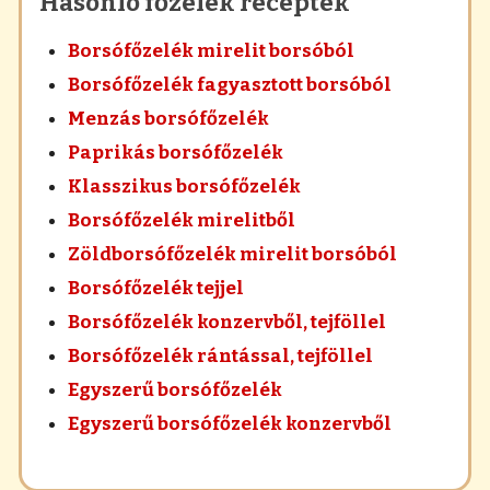
Hasonló főzelék receptek
Borsófőzelék mirelit borsóból
Borsófőzelék fagyasztott borsóból
Menzás borsófőzelék
Paprikás borsófőzelék
Klasszikus borsófőzelék
Borsófőzelék mirelitből
Zöldborsófőzelék mirelit borsóból
Borsófőzelék tejjel
Borsófőzelék konzervből, tejföllel
Borsófőzelék rántással, tejföllel
Egyszerű borsófőzelék
Egyszerű borsófőzelék konzervből