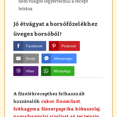
nem világos (egyértelmű) a recept
leírása.
Jó étvágyat a borsófőzelékhez
üveges borsóból!
Facebook
Pinterest
Email
Messenger
Viber
WhatsApp
A főzelékrecepthez felhasznált
hozzávalók:
cukor
,
finomliszt
,
fokhagyma
,
fűszerpaprika
,
kókuszolaj
,
napraforgóolaj
,
rizsliszt
,
só
,
tej
,
tejszín
,