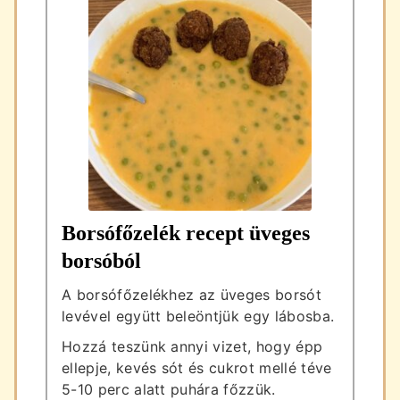
Borsófőzelék recept üveges
borsóból
A borsófőzelékhez az üveges borsót
levével együtt beleöntjük egy lábosba.
Hozzá teszünk annyi vizet, hogy épp
ellepje, kevés sót és cukrot mellé téve
5-10 perc alatt puhára főzzük.