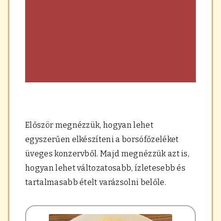
Először megnézzük, hogyan lehet
egyszerűen elkészíteni a borsófőzeléket
üveges konzervből. Majd megnézzük azt is,
hogyan lehet változatosabb, ízletesebb és
tartalmasabb ételt varázsolni belőle.