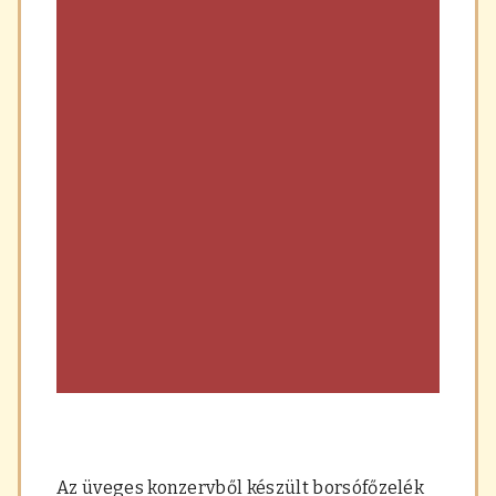
Az üveges konzervből készült borsófőzelék