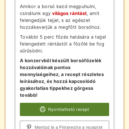
Amikor a borsó kezd megpuhulni,
csinálunk egy
világos rántást
, amit
felengedjük tejjel, s az egészet
hozzákeverjük a megfőtt borsóhoz.
További 5 perc főzés hatására a tejjel
felengedett rántástól a főzőlé be fog
sűrűsödni.
A konzervből készült borsófőzelék
hozzávalóinak pontos
mennyiségeihez, a recept részletes
leírásához, és hozzá kapcsolódó
gyakorlatias tippekhez görgess
tovább!
Nyomtatható recept
Mentsd le a Pinterestre a receptet