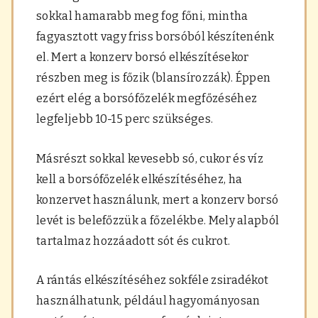
sokkal hamarabb meg fog főni, mintha
fagyasztott vagy friss borsóból készítenénk
el. Mert a konzerv borsó elkészítésekor
részben meg is főzik (blansírozzák). Éppen
ezért elég a borsófőzelék megfőzéséhez
legfeljebb 10-15 perc szükséges.
Másrészt sokkal kevesebb só, cukor és víz
kell a borsófőzelék elkészítéséhez, ha
konzervet használunk, mert a konzerv borsó
levét is belefőzzük a főzelékbe. Mely alapból
tartalmaz hozzáadott sót és cukrot.
A rántás elkészítéséhez sokféle zsiradékot
használhatunk, például hagyományosan