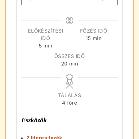
ELŐKÉSZÍTÉSI
FŐZÉS IDŐ
perc
IDŐ
15
min
perc
5
min
ÖSSZES IDŐ
perc
20
min
TÁLALÁS
4
főre
Eszközök
2 literes fazék