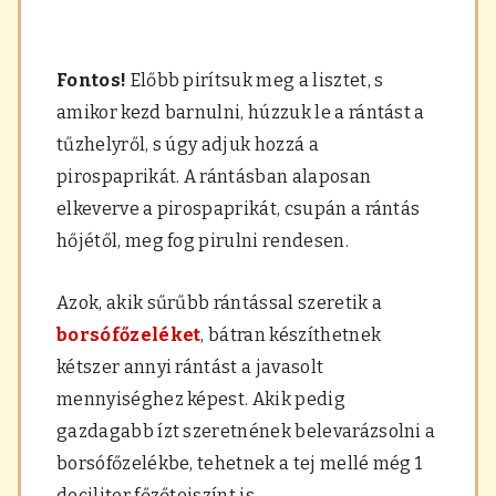
Fontos!
Előbb pirítsuk meg a lisztet, s
amikor kezd barnulni, húzzuk le a rántást a
tűzhelyről, s úgy adjuk hozzá a
pirospaprikát. A rántásban alaposan
elkeverve a pirospaprikát, csupán a rántás
hőjétől, meg fog pirulni rendesen.
Azok, akik sűrűbb rántással szeretik a
borsófőzeléket
, bátran készíthetnek
kétszer annyi rántást a javasolt
mennyiséghez képest. Akik pedig
gazdagabb ízt szeretnének belevarázsolni a
borsófőzelékbe, tehetnek a tej mellé még 1
deciliter főzőtejszínt is.