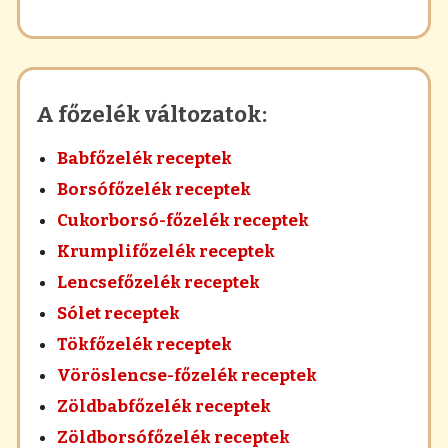
A főzelék változatok:
Babfőzelék receptek
Borsófőzelék receptek
Cukorborsó-főzelék receptek
Krumplifőzelék receptek
Lencsefőzelék receptek
Sólet receptek
Tökfőzelék receptek
Vöröslencse-főzelék receptek
Zöldbabfőzelék receptek
Zöldborsófőzelék receptek