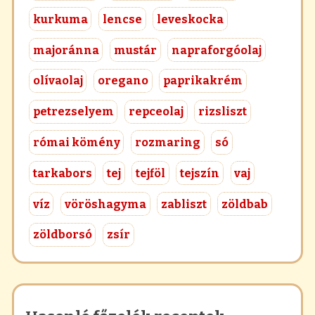
kurkuma
lencse
leveskocka
majoránna
mustár
napraforgóolaj
olívaolaj
oregano
paprikakrém
petrezselyem
repceolaj
rizsliszt
római kömény
rozmaring
só
tarkabors
tej
tejföl
tejszín
vaj
víz
vöröshagyma
zabliszt
zöldbab
zöldborsó
zsír