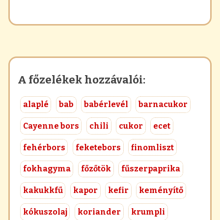
A főzelékek hozzávalói:
alaplé
bab
babérlevél
barnacukor
Cayenne bors
chili
cukor
ecet
fehérbors
feketebors
finomliszt
fokhagyma
főzőtök
fűszerpaprika
kakukkfű
kapor
kefir
keményítő
kókuszolaj
koriander
krumpli