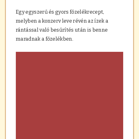
a
r
Egy egyszerű és gyors főzelékrecept,
á
melyben a konzerv leve révén az ízek a
s
,
rántással való besűrítés után is benne
f
maradnak a főzelékben.
ű
s
z
e
r
e
k