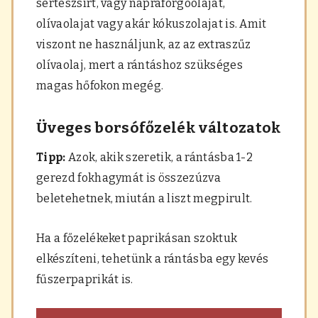
sertészsírt, vagy napraforgóolajat,
olívaolajat vagy akár kókuszolajat is. Amit
viszont ne használjunk, az az extraszűz
olívaolaj, mert a rántáshoz szükséges
magas hőfokon megég.
Üveges borsófőzelék változatok
Tipp:
Azok, akik szeretik, a rántásba 1-2
gerezd fokhagymát is összezúzva
beletehetnek, miután a liszt megpirult.
Ha a főzelékeket paprikásan szoktuk
elkészíteni, tehetünk a rántásba egy kevés
fűszerpaprikát is.