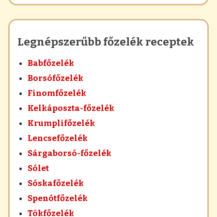
Legnépszerűbb főzelék receptek
Babfőzelék
Borsófőzelék
Finomfőzelék
Kelkáposzta-főzelék
Krumplifőzelék
Lencsefőzelék
Sárgaborsó-főzelék
Sólet
Sóskafőzelék
Spenótfőzelék
Tökfőzelék