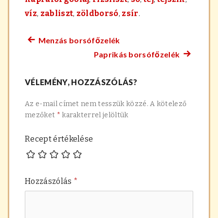
víz
,
zabliszt
,
zöldborsó
,
zsír
.
Menzás borsófőzelék
Előző
Bejegyzés
Paprikás borsófőzelék
főzelék
Követke
navigáció
recept:
főzelék
VÉLEMÉNY, HOZZÁSZÓLÁS?
recept:
Az e-mail címet nem tesszük közzé.
A kötelező
mezőket
*
karakterrel jelöltük
Recept értékelése
Hozzászólás
*