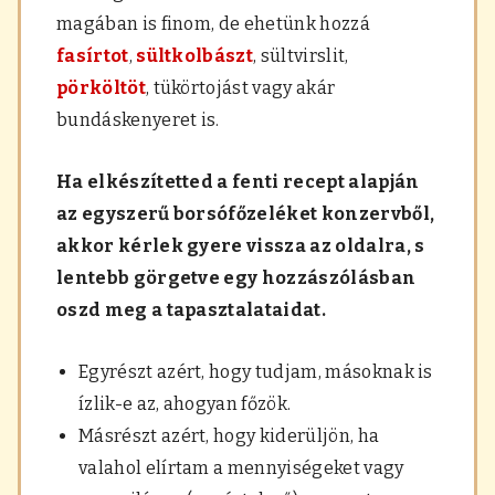
magában is finom, de ehetünk hozzá
fasírtot
,
sültkolbászt
, sültvirslit,
pörköltöt
, tükörtojást vagy akár
bundáskenyeret is.
Ha elkészítetted a fenti recept alapján
az egyszerű borsófőzeléket konzervből,
akkor kérlek gyere vissza az oldalra, s
lentebb görgetve egy hozzászólásban
oszd meg a tapasztalataidat.
Egyrészt azért, hogy tudjam, másoknak is
ízlik-e az, ahogyan főzök.
Másrészt azért, hogy kiderüljön, ha
valahol elírtam a mennyiségeket vagy