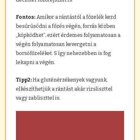
Fontos:
Amikor a rántástól a főzelék kezd
besűrűsödni a főzés végén, forrás közben
„köpködhet”, ezért érdemes folyamatosan a
végén folyamatosan kevergetni a
borsófőzeléket. S így nehezebben is fog
lekapni a végén.
Tipp2:
Ha gluténérzékenyek vagyunk,
elkészíthetjük a rántást akár rizsliszttel
vagy zabliszttel is.