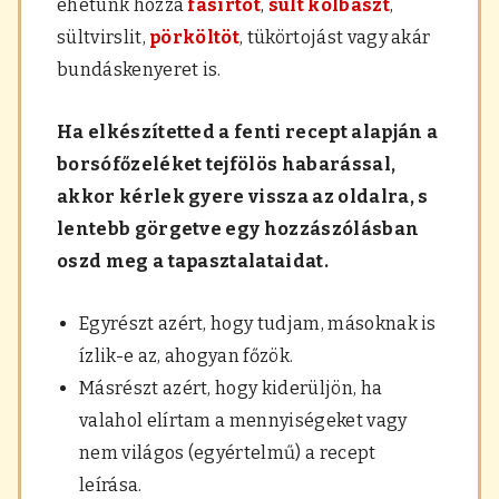
ehetünk hozzá
fasírtot
,
sült kolbászt
,
sültvirslit,
pörköltöt
, tükörtojást vagy akár
bundáskenyeret is.
Ha elkészítetted a fenti recept alapján a
borsófőzeléket tejfölös habarással,
akkor kérlek gyere vissza az oldalra, s
lentebb görgetve egy hozzászólásban
oszd meg a tapasztalataidat.
Egyrészt azért, hogy tudjam, másoknak is
ízlik-e az, ahogyan főzök.
Másrészt azért, hogy kiderüljön, ha
valahol elírtam a mennyiségeket vagy
nem világos (egyértelmű) a recept
leírása.