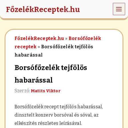
MEN
FőzelékReceptek.hu
Ü
z
ö
l
FőzelékReceptek.hu
»
Borsófőzelék
d
s
receptek
»
Borsófőzelék tejfölös
é
habarással
g
e
Borsófőzelék tejfölös
k
,
r
habarással
á
n
Szerző:
Matits Viktor
t
á
s
Borsófőzelék recept tejfölös habarással
,
,
dinsztelt konzerv borsóval és sóval, az
h
a
elkészítés részletes leírásával.
b