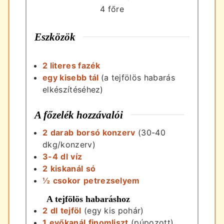
4
főre
Eszközök
2 literes fazék
egy kisebb tál
(a tejfölös habarás
elkészítéséhez)
A főzelék hozzávalói
2
darab
borsó konzerv
(30-40
dkg/konzerv)
3-4
dl
víz
2
kiskanál
só
½
csokor
petrezselyem
A tejfölös habaráshoz
2
dl
tejföl
(egy kis pohár)
1
evőkanál
finomliszt
(púpozott)