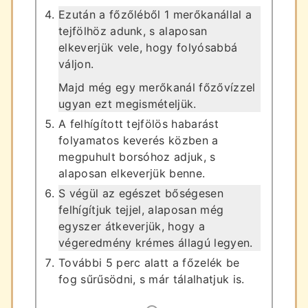
Ezután a főzőléből 1 merőkanállal a
tejfölhöz adunk, s alaposan
elkeverjük vele, hogy folyósabbá
váljon.
Majd még egy merőkanál főzővízzel
ugyan ezt megismételjük.
A felhígított tejfölös habarást
folyamatos keverés közben a
megpuhult borsóhoz adjuk, s
alaposan elkeverjük benne.
S végül az egészet bőségesen
felhígítjuk tejjel, alaposan még
egyszer átkeverjük, hogy a
végeredmény krémes állagú legyen.
További 5 perc alatt a főzelék be
fog sűrűsödni, s már tálalhatjuk is.