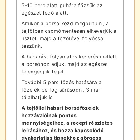
5-10 perc alatt puhára főzzük az
egészet fedő alatt.
Amikor a borsó kezd megpuhulni, a
tejfölben csomómentesen elkeverjük a
lisztet, majd a főzőlével folyóssá
teszünk.
A habarást folyamatos keverés mellett
a borsóhoz adjuk, majd az egészet
felengedjük tejjel.
További 5 perc főzés hatására a
főzelék be fog sűrűsödni. S már
tálalhatjuk is
A tejföllel habart borsófőzelék
hozzávalóinak pontos
mennyiségeihez, a recept részletes
leírásához, és hozzá kapcsolódó
gyakorlatias tippekhez görgess