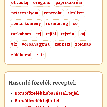
olívaolaj
oregano
paprikakrém
petrezselyem
repceolaj
rizsliszt
római kömény
rozmaring
só
tarkabors
tej
tejföl
tejszín
vaj
víz
vöröshagyma
zabliszt
zöldbab
zöldborsó
zsír
Hasonló főzelék receptek
Borsófőzelék habarással, tejjel
Borsófőzelék tejföllel