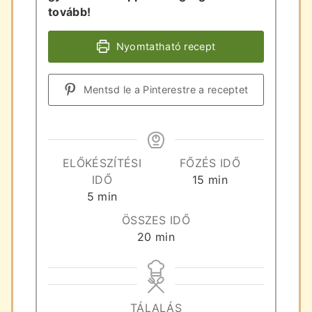
tovább!
Nyomtatható recept
Mentsd le a Pinterestre a receptet
ELŐKÉSZÍTÉSI
FŐZÉS IDŐ
perc
IDŐ
15
min
perc
5
min
ÖSSZES IDŐ
perc
20
min
TÁLALÁS