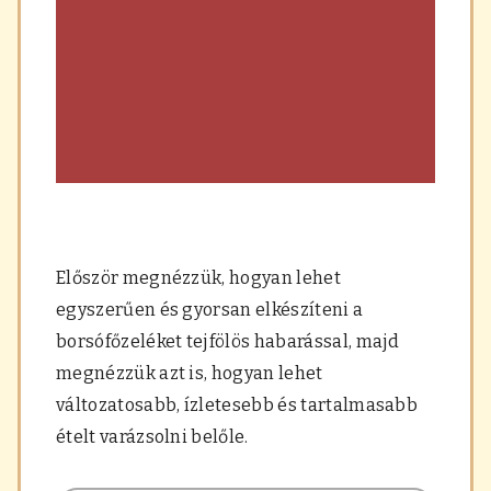
Először megnézzük, hogyan lehet
egyszerűen és gyorsan elkészíteni a
borsófőzeléket tejfölös habarással, majd
megnézzük azt is, hogyan lehet
változatosabb, ízletesebb és tartalmasabb
ételt varázsolni belőle.