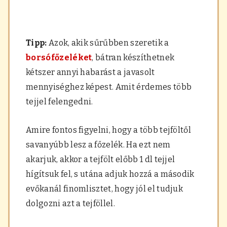
Tipp:
Azok, akik sűrűbben szeretik a
borsófőzeléket
, bátran készíthetnek
kétszer annyi habarást a javasolt
mennyiséghez képest. Amit érdemes több
tejjel felengedni.
Amire fontos figyelni, hogy a több tejföltől
savanyúbb lesz a főzelék. Ha ezt nem
akarjuk, akkor a tejfölt előbb 1 dl tejjel
hígítsuk fel, s utána adjuk hozzá a második
evőkanál finomlisztet, hogy jól el tudjuk
dolgozni azt a tejföllel.