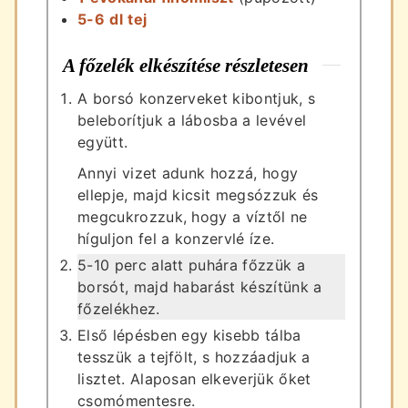
5-6
dl
tej
A főzelék elkészítése részletesen
A borsó konzerveket kibontjuk, s
beleborítjuk a lábosba a levével
együtt.
Annyi vizet adunk hozzá, hogy
ellepje, majd kicsit megsózzuk és
megcukrozzuk, hogy a víztől ne
híguljon fel a konzervlé íze.
5-10 perc alatt puhára főzzük a
borsót, majd habarást készítünk a
főzelékhez.
Első lépésben egy kisebb tálba
tesszük a tejfölt, s hozzáadjuk a
lisztet. Alaposan elkeverjük őket
csomómentesre.