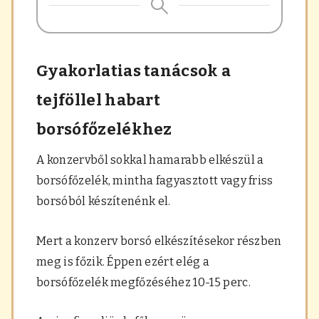
Gyakorlatias tanácsok a
tejföllel habart
borsófőzelékhez
A konzervből sokkal hamarabb elkészül a
borsófőzelék, mintha fagyasztott vagy friss
borsóból készítenénk el.
Mert a konzerv borsó elkészítésekor részben
meg is főzik. Éppen ezért elég a
borsófőzelék megfőzéséhez 10-15 perc.