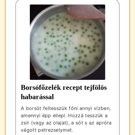
Borsófőzelék recept tejfölös
habarással
A borsót feltesszük főni annyi vízben,
amennyi épp ellepi. Hozzá tesszük a
zsír (vagy az olajat), a sót s az apróra
vágott petrezselymet.