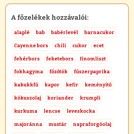
A főzelékek hozzávalói:
alaplé
bab
babérlevél
barnacukor
Cayenne bors
chili
cukor
ecet
fehérbors
feketebors
finomliszt
fokhagyma
főzőtök
fűszerpaprika
kakukkfű
kapor
kefir
keményítő
kókuszolaj
koriander
krumpli
kurkuma
lencse
leveskocka
majoránna
mustár
napraforgóolaj