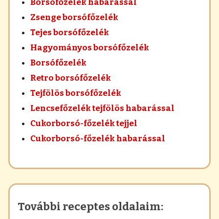
Borsófőzelék habarással
Zsenge borsófőzelék
Tejes borsófőzelék
Hagyományos borsófőzelék
Borsófőzelék
Retro borsófőzelék
Tejfölös borsófőzelék
Lencsefőzelék tejfölös habarással
Cukorborsó-főzelék tejjel
Cukorborsó-főzelék habarással
További receptes oldalaim: