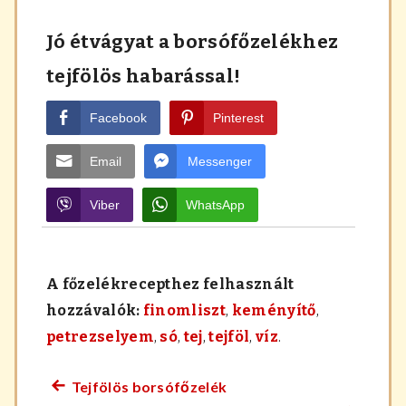
Jó étvágyat a borsófőzelékhez
tejfölös habarással!
Facebook
Pinterest
Email
Messenger
Viber
WhatsApp
A főzelékrecepthez felhasznált
hozzávalók:
finomliszt
,
keményítő
,
petrezselyem
,
só
,
tej
,
tejföl
,
víz
.
Tejfölös borsófőzelék
Előző
Bejegyzés