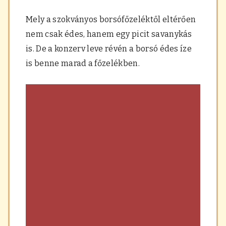
a
r
Mely a szokványos borsófőzeléktől eltérően
á
nem csak édes, hanem egy picit savanykás
s
,
is. De a konzerv leve révén a borsó édes íze
f
is benne marad a főzelékben.
ű
s
z
e
r
e
k