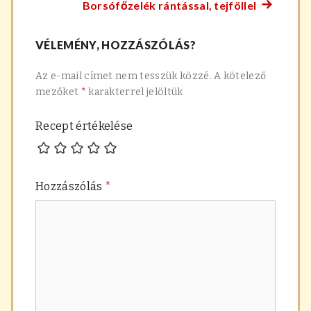
Borsófőzelék rántással, tejföllel
főzelék
Követke
navigáció
recept:
főzelék
VÉLEMÉNY, HOZZÁSZÓLÁS?
recept:
Az e-mail címet nem tesszük közzé.
A kötelező
mezőket
*
karakterrel jelöltük
Recept értékelése
Hozzászólás
*