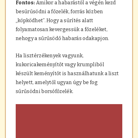
Fontos:
Amikor a habarástól a végén kezd
besűrűsödni a főzelék, forrás közben
„köpködhet”. Hogy a sűrítés alatt
folyamatosan kevergessük a főzeléket,
nehogy a sűrűsödő habarás odakapjon.
Ha lisztérzékenyek vagyunk,
kukoricakeményítőt vagy krumpliból
készült keményítőt is használhatunk a liszt
helyett, amelytől ugyan úgy be fog
sűrűsödni borsófőzelék.