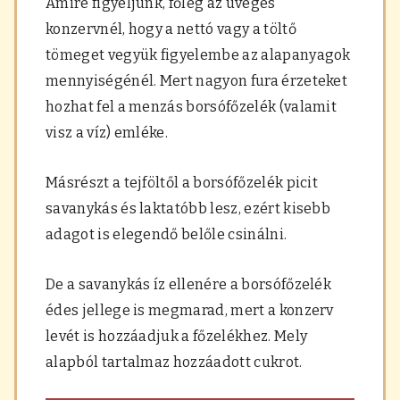
Amire figyeljünk, főleg az üveges
konzervnél, hogy a nettó vagy a töltő
tömeget vegyük figyelembe az alapanyagok
mennyiségénél. Mert nagyon fura érzeteket
hozhat fel a menzás borsófőzelék (valamit
visz a víz) emléke.
Másrészt a tejföltől a borsófőzelék picit
savanykás és laktatóbb lesz, ezért kisebb
adagot is elegendő belőle csinálni.
De a savanykás íz ellenére a borsófőzelék
édes jellege is megmarad, mert a konzerv
levét is hozzáadjuk a főzelékhez. Mely
alapból tartalmaz hozzáadott cukrot.