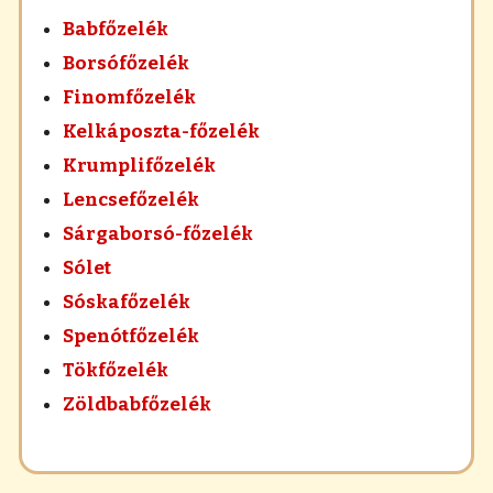
Babfőzelék
Borsófőzelék
Finomfőzelék
Kelkáposzta-főzelék
Krumplifőzelék
Lencsefőzelék
Sárgaborsó-főzelék
Sólet
Sóskafőzelék
Spenótfőzelék
Tökfőzelék
Zöldbabfőzelék