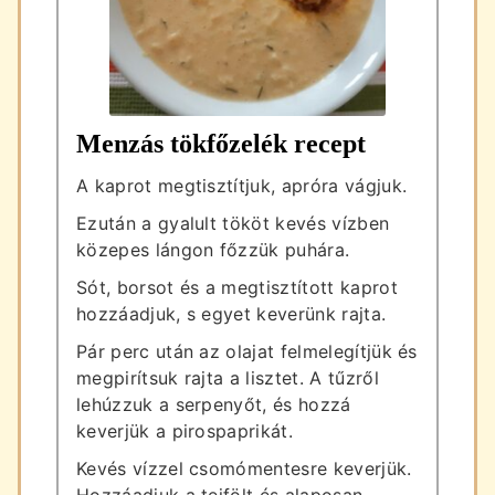
Menzás tökfőzelék recept
A kaprot megtisztítjuk, apróra vágjuk.
Ezután a gyalult tököt kevés vízben
közepes lángon főzzük puhára.
Sót, borsot és a megtisztított kaprot
hozzáadjuk, s egyet keverünk rajta.
Pár perc után az olajat felmelegítjük és
megpirítsuk rajta a lisztet. A tűzről
lehúzzuk a serpenyőt, és hozzá
keverjük a pirospaprikát.
Kevés vízzel csomómentesre keverjük.
Hozzáadjuk a tejfölt és alaposan