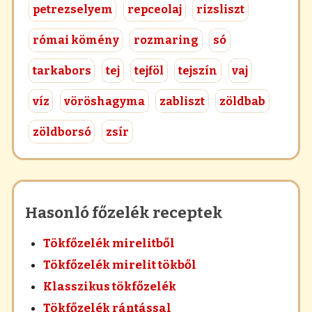
petrezselyem
repceolaj
rizsliszt
római kömény
rozmaring
só
tarkabors
tej
tejföl
tejszín
vaj
víz
vöröshagyma
zabliszt
zöldbab
zöldborsó
zsír
Hasonló főzelék receptek
Tökfőzelék mirelitből
Tökfőzelék mirelit tökből
Klasszikus tökfőzelék
Tökfőzelék rántással