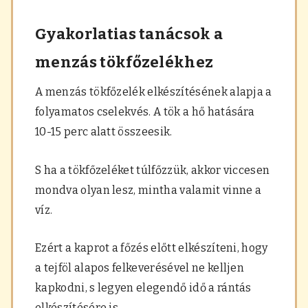
Gyakorlatias tanácsok a
menzás tökfőzelékhez
A menzás tökfőzelék elkészítésének alapja a
folyamatos cselekvés. A tök a hő hatására
10-15 perc alatt összeesik.
S ha a tökfőzeléket túlfőzzük, akkor viccesen
mondva olyan lesz, mintha valamit vinne a
víz.
Ezért a kaprot a főzés előtt elkészíteni, hogy
a tejföl alapos felkeverésével ne kelljen
kapkodni, s legyen elegendő idő a rántás
elkészítésére is.