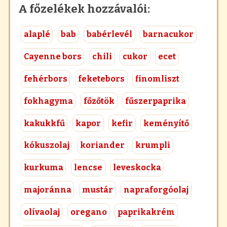
A főzelékek hozzávalói:
alaplé
bab
babérlevél
barnacukor
Cayenne bors
chili
cukor
ecet
fehérbors
feketebors
finomliszt
fokhagyma
főzőtök
fűszerpaprika
kakukkfű
kapor
kefir
keményítő
kókuszolaj
koriander
krumpli
kurkuma
lencse
leveskocka
majoránna
mustár
napraforgóolaj
olívaolaj
oregano
paprikakrém