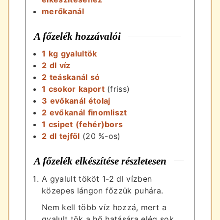
merőkanál
A főzelék hozzávalói
1
kg
gyalultök
2
dl
víz
2
teáskanál
só
1
csokor
kaport
(friss)
3
evőkanál
étolaj
2
evőkanál
finomliszt
1
csipet
(fehér)bors
2
dl
tejföl
(20 %-os)
A főzelék elkészítése részletesen
A gyalult tököt 1-2 dl vízben
közepes lángon főzzük puhára.
Nem kell több víz hozzá, mert a
gyalult tök a hő hatására elég sok