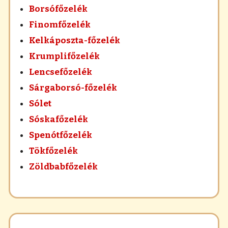
Borsófőzelék
Finomfőzelék
Kelkáposzta-főzelék
Krumplifőzelék
Lencsefőzelék
Sárgaborsó-főzelék
Sólet
Sóskafőzelék
Spenótfőzelék
Tökfőzelék
Zöldbabfőzelék