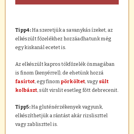
Tipp4:
Ha szeretjük a savanykás ízeket, az
elkészült főzelékhez hozzáadhatunk még
egy kiskanál ecetet is.
Az elkészült kapros tökfőzelék önmagában
is finom (kenyérrel), de ehetünk hozzá
fasírtot
, egy finom
pörköltet
, vagy
sült
kolbászt
, sült virslit esetleg főtt debrecenit.
Tipp5:
Ha gluténérzékenyek vagyunk,
elkészíthetjük a rántást akár rizsliszttel
vagy zabliszttel is.