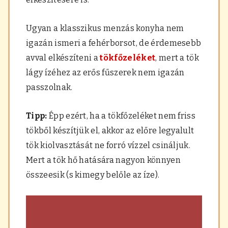
Ugyan a klasszikus menzás konyha nem
igazán ismeri a fehérborsot, de érdemesebb
avval elkészíteni a
tökfőzeléket
, mert a tök
lágy ízéhez az erős fűszerek nem igazán
passzolnak.
Tipp:
Épp ezért, ha a tökfőzeléket nem friss
tökből készítjük el, akkor az előre legyalult
tök kiolvasztását ne forró vízzel csináljuk.
Mert a tök hő hatására nagyon könnyen
összeesik (s kimegy belőle az íze).