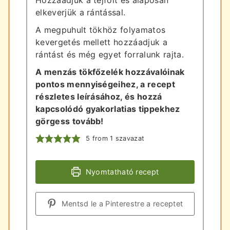
elkeverjük a rántással.
A megpuhult tökhöz folyamatos
kevergetés mellett hozzáadjuk a
rántást és még egyet forralunk rajta.
A menzás tökfőzelék hozzávalóinak
pontos mennyiségeihez, a recept
részletes leírásához, és hozzá
kapcsolódó gyakorlatias tippekhez
görgess tovább!
5
from 1 szavazat
Nyomtatható recept
Mentsd le a Pinterestre a receptet