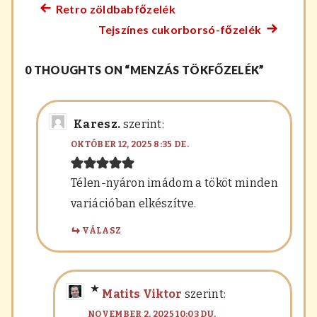
Retro zöldbabfőzelék
Előző
Bejegyzés
Tejszínes cukorborsó-főzelék
főzelék
Követke
navigáció
recept:
főzelék
0 THOUGHTS ON “MENZÁS TÖKFŐZELÉK”
recept:
Karesz.
szerint:
OKTÓBER 12, 2025 8:35 DE.
Télen-nyáron imádom a tököt minden
variációban elkészítve.
VÁLASZ
Matits Viktor
szerint:
NOVEMBER 2, 2025 10:03 DU.