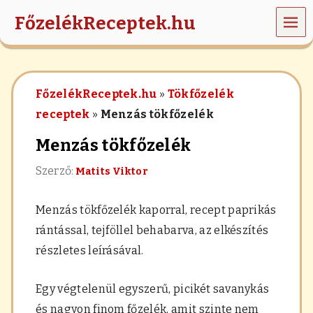
MEN
FőzelékReceptek.hu
Ü
z
ö
l
FőzelékReceptek.hu
»
Tökfőzelék
d
s
receptek
»
Menzás tökfőzelék
é
g
Menzás tökfőzelék
e
k
Szerző:
Matits Viktor
,
r
á
Menzás tökfőzelék kaporral, recept paprikás
n
t
rántással, tejföllel behabarva, az elkészítés
á
részletes leírásával.
s
,
h
Egy végtelenül egyszerű, picikét savanykás
a
b
és nagyon finom főzelék, amit szinte nem