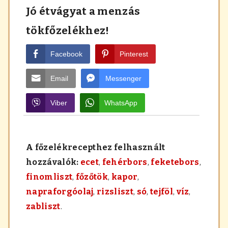
Jó étvágyat a menzás
tökfőzelékhez!
Facebook
Pinterest
Email
Messenger
Viber
WhatsApp
A főzelékrecepthez felhasznált
hozzávalók:
ecet
,
fehérbors
,
feketebors
,
finomliszt
,
főzőtök
,
kapor
,
napraforgóolaj
,
rizsliszt
,
só
,
tejföl
,
víz
,
zabliszt
.