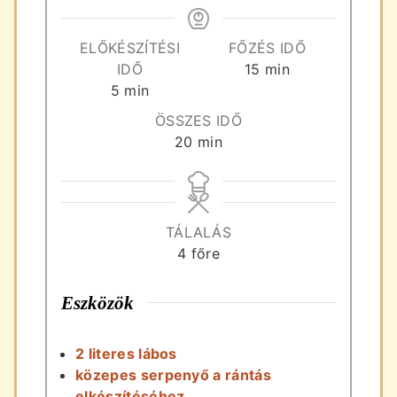
ELŐKÉSZÍTÉSI
FŐZÉS IDŐ
perc
IDŐ
15
min
perc
5
min
ÖSSZES IDŐ
perc
20
min
TÁLALÁS
4
főre
Eszközök
2 literes lábos
közepes serpenyő a rántás
elkészítéséhez