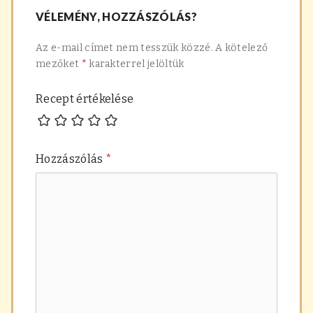
VÉLEMÉNY, HOZZÁSZÓLÁS?
Az e-mail címet nem tesszük közzé.
A kötelező
mezőket
*
karakterrel jelöltük
Recept értékelése
Hozzászólás
*