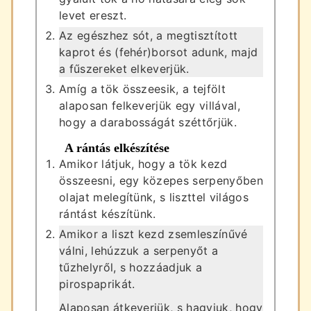
levet ereszt.
Az egészhez sót, a megtisztított
kaprot és (fehér)borsot adunk, majd
a fűszereket elkeverjük.
Amíg a tök összeesik, a tejfölt
alaposan felkeverjük egy villával,
hogy a darabosságát széttőrjük.
A rántás elkészítése
Amikor látjuk, hogy a tök kezd
összeesni, egy közepes serpenyőben
olajat melegítünk, s liszttel világos
rántást készítünk.
Amikor a liszt kezd zsemleszínűvé
válni, lehúzzuk a serpenyőt a
tűzhelyről, s hozzáadjuk a
pirospaprikát.
Alaposan átkeverjük, s hagyjuk, hogy