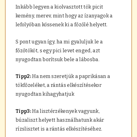
Inkább legyen a kiolvasztott tök picit
kemény, merev, mint hogy az ízanyagok a
lefolyóban kössenek ki a főzőlé helyett.
S pont ugyan így, ha mi gyaluljuk le a
főzőtököt, s egy pici levet enged, azt
nyugodtan borítsuk bele a lábosba.
Tipp2:
Ha nem szeretjük a paprikásan a
tökfőzeléket, a rántás elkészítésekor
nyugodtan kihagyhatjuk
Tipp3:
Ha lisztérzékenyek vagyunk,
búzaliszt helyett használhatunk akár
rízslisztet is a rántás elkészítéséhez.