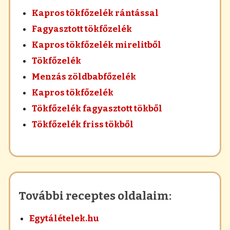
Kapros tökfőzelék rántással
Fagyasztott tökfőzelék
Kapros tökfőzelék mirelitből
Tökfőzelék
Menzás zöldbabfőzelék
Kapros tökfőzelék
Tökfőzelék fagyasztott tökből
Tökfőzelék friss tökből
További receptes oldalaim:
Egytálételek.hu