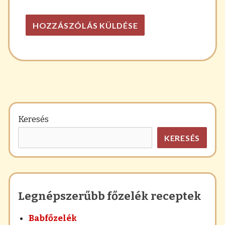
Keresés
KERESÉS
Legnépszerűbb főzelék receptek
Babfőzelék